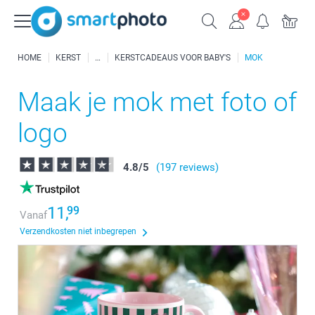
HOME
KERST
KERSTCADEAUS VOOR BABY'S
MOK
Maak je mok met foto of
logo
4.8
/
5
(197 reviews)
11,
99
Vanaf
Verzendkosten niet inbegrepen