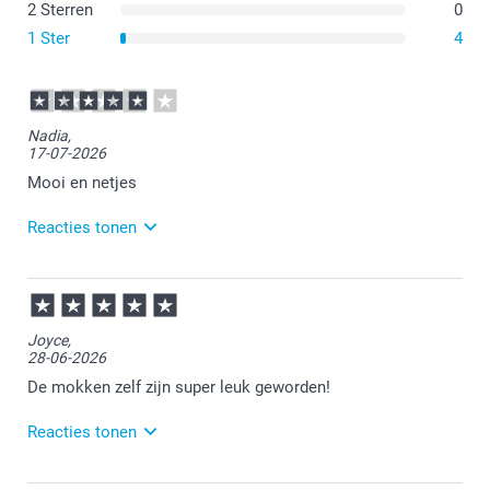
2 Sterren
0
1 Ster
4
Nadia,
17-07-2026
Mooi en netjes
Reacties tonen
17-07-2026
15:55
Bedankt voor je review. Heel fijn dat je blij bent met
Joyce,
de mok. Veel plezier er van!
28-06-2026
De mokken zelf zijn super leuk geworden!
Reacties tonen
29-06-2026