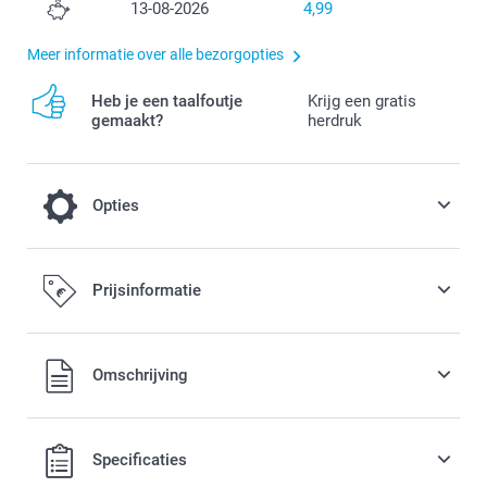
13-08-2026
4,99
Meer informatie over alle bezorgopties
Heb je een taalfoutje
Krijg een gratis
gemaakt?
herdruk
Opties
Tover je mok om in een magische
Prijsinformatie
kerstmok
3,00 / stuk
Alle prijzen zijn in EURO (€) inclusief BTW en exclusief
Omschrijving
verzendkosten.
jk niet
ikbaar
Specificaties