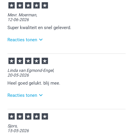
14:55
Bedankt voor je review. Erg leuk om te horen dat je
Mevr. Moerman,
de mokken naar wens hebt ontvangen. Heel veel
12-06-2026
plezier ervan voor de ontvangers!
Super kwaliteit en snel geleverd.
Reacties tonen
19-06-2026
13:17
Bedankt voor je review. Heel fijn dat je tevreden bent
Linda van Egmond-Engel,
over de kwaliteit van de mok. Veel plezier er van!
20-05-2026
Heel goed gelukt. blij mee.
Reacties tonen
21-05-2026
12:02
Bedankt voor je review. Fijn om te horen dat je
Sjors,
tevreden bent over je gemaakte mok. Heel veel
15-05-2026
plezier ervan!