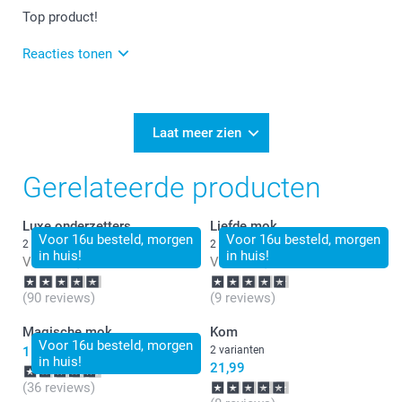
Top product!
Reacties tonen
18-05-2026
13:49
Veel plezier van de mok!
Laat meer zien
Gerelateerde producten
Luxe onderzetters
Liefde mok
Voor 16u besteld, morgen
Voor 16u besteld, morgen
2 varianten
2 varianten
in huis!
in huis!
Vanaf
24,99
Vanaf
14,99
(90 reviews)
(9 reviews)
Magische mok
Kom
Voor 16u besteld, morgen
15,99
2 varianten
in huis!
21,99
(36 reviews)