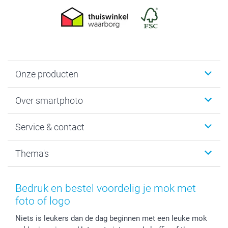
Onze producten
Foto's afdrukken
Over smartphoto
Fotoboeken
Wanddecoratie
smartphoto
Service & contact
Fotocadeaus
Vacatures
Kalenders & agenda's
Sitemap
Service & Contact
Thema's
Kaarten
Bestelproces
Tevredenheidsgarantie
Voorwaarden
Mijn account
Kerst
Herroepingsrecht
Mijn orderstatus
Baby
Bedruk en bestel voordelig je mok met
Privacy
smartbonus
Moederdag
foto of logo
Cookiebeleid
smartfriends
Vaderdag
Niets is leukers dan de dag beginnen met een leuke mok
Reviews
service@smartphoto.nl
Huwelijk