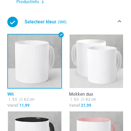
Productinfo
Selecteer kleur
(Wit)
Wit
Mokken duo
9,5
8,2 cm
9,5
8,2 cm
Vanaf
11,99
Vanaf
21,99