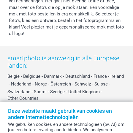
vol herinneringen. Het gaat niet over de koffie of thee,
Prijslijst
Affiliate partnerprogramma
maar over de foto's die op je mok staan. Een voordelige
Investor Relations
Partnerships
mok met foto bestellen is erg gemakkelijk. Selecteer je
Influencer partnerprogramma
foto's, kies een ontwerp, bestel in het fotoprogramma en
klaar! Veel plezier met je gepersonaliseerde mok met foto
of logo!
smartphoto is aanwezig in alle Europese
landen:
België
-
Belgique
-
Danmark
-
Deutschland
-
France
-
Ireland
-
Nederland
-
Norge
-
Österreich
-
Schweiz
-
Suisse
-
Switzerland
-
Suomi
-
Sverige
-
United Kingdom
-
Other Countries
Deze website maakt gebruik van cookies en
andere internettechnologieën
Alle prijzen zijn in EURO (€) inclusief BTW en exclusief verzendkosten.
We gebruiken cookies en andere technologieën (bv. AI) om
jou een betere ervaring aan te bieden. We analyseren