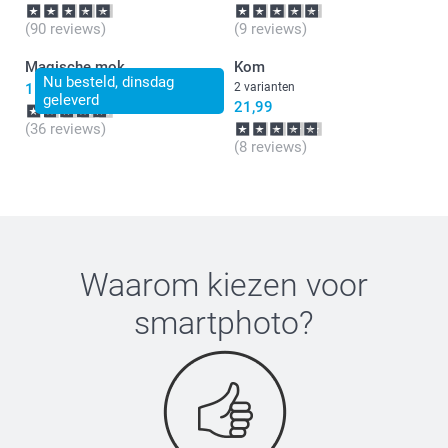
(90 reviews)
(9 reviews)
Magische mok
Kom
Nu besteld, dinsdag
15,99
2 varianten
geleverd
21,99
(36 reviews)
(8 reviews)
Waarom kiezen voor
smartphoto
?