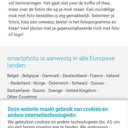
vol herinneringen. Het gaat niet over de koffie of thee,
Prijslijst
Affiliate partnerprogramma
maar over de foto's die op je mok staan. Een voordelige
Investor Relations
Partnerships
mok met foto bestellen is erg gemakkelijk. Selecteer je
Influencer partnerprogramma
foto's, kies een ontwerp, bestel in het fotoprogramma en
klaar! Veel plezier met je gepersonaliseerde mok met foto
of logo!
smartphoto is aanwezig in alle Europese
landen:
België
-
Belgique
-
Danmark
-
Deutschland
-
France
-
Ireland
-
Nederland
-
Norge
-
Österreich
-
Schweiz
-
Suisse
-
Switzerland
-
Suomi
-
Sverige
-
United Kingdom
-
Other Countries
Deze website maakt gebruik van cookies en
andere internettechnologieën
Alle prijzen zijn in EURO (€) inclusief BTW en exclusief verzendkosten.
We gebruiken cookies en andere technologieën (bv. AI) om
jou een betere ervaring aan te bieden. We analyseren