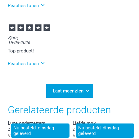
Reacties tonen
21-05-2026
12:02
Bedankt voor je review. Fijn om te horen dat je
Sjors,
tevreden bent over je gemaakte mok. Heel veel
15-05-2026
plezier ervan!
Top product!
Reacties tonen
18-05-2026
13:49
Veel plezier van de mok!
Laat meer zien
Gerelateerde producten
Luxe onderzetters
Liefde mok
Nu besteld, dinsdag
Nu besteld, dinsdag
2 varianten
2 varianten
geleverd
geleverd
Vanaf
24,99
Vanaf
14,99