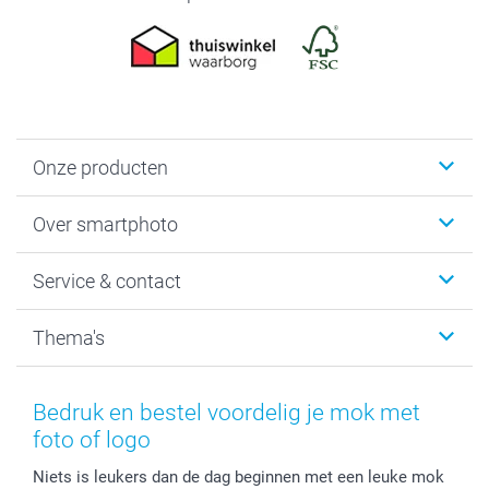
Onze producten
Foto's afdrukken
Over smartphoto
Fotoboeken
Wanddecoratie
smartphoto
Service & contact
Fotocadeaus
Vacatures
Kalenders & agenda's
Sitemap
Service & Contact
Thema's
Kaarten
Bestelproces
Tevredenheidsgarantie
Voorwaarden
Mijn account
Kerst
Herroepingsrecht
Mijn orderstatus
Baby
Bedruk en bestel voordelig je mok met
Privacy
smartbonus
Moederdag
foto of logo
Cookiebeleid
smartfriends
Vaderdag
Niets is leukers dan de dag beginnen met een leuke mok
Reviews
service@smartphoto.nl
Huwelijk