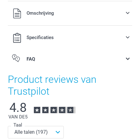
3,00 / stuk
Alle prijzen zijn in EURO (€) inclusief BTW en exclusief
Omschrijving
verzendkosten.
jk niet
ikbaar
Specificaties
FAQ
Product reviews van
Trustpilot
4.8
VAN DE
5
Taal