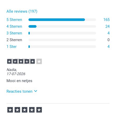
Alle reviews (197)
5 Sterren
165
4 Sterren
24
3 Sterren
4
2 Sterren
0
1 Ster
4
Nadia,
17-07-2026
Mooi en netjes
Reacties tonen
17-07-2026
15:55
Bedankt voor je review. Heel fijn dat je blij bent met