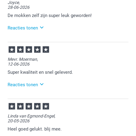
Joyce,
de mok. Veel plezier er van!
28-06-2026
De mokken zelf zijn super leuk geworden!
Reacties tonen
29-06-2026
14:55
Bedankt voor je review. Erg leuk om te horen dat je
Mevr. Moerman,
de mokken naar wens hebt ontvangen. Heel veel
12-06-2026
plezier ervan voor de ontvangers!
Super kwaliteit en snel geleverd.
Reacties tonen
19-06-2026
13:17
Bedankt voor je review. Heel fijn dat je tevreden bent
Linda van Egmond-Engel,
over de kwaliteit van de mok. Veel plezier er van!
20-05-2026
Heel goed gelukt. blij mee.