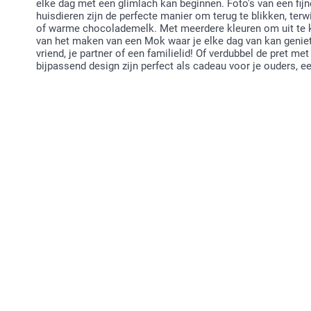
elke dag met een glimlach kan beginnen. Foto's van een fijn
huisdieren zijn de perfecte manier om terug te blikken, terwij
of warme chocolademelk. Met meerdere kleuren om uit te ki
van het maken van een Mok waar je elke dag van kan geniete
vriend, je partner of een familielid! Of verdubbel de pret
bijpassend design zijn perfect als cadeau voor je ouders, een