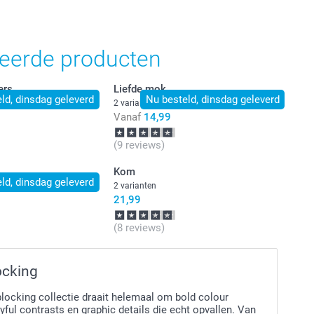
teerde producten
ers
Liefde mok
ld, dinsdag geleverd
Nu besteld, dinsdag geleverd
2 varianten
Vanaf
14,99
(9 reviews)
Kom
ld, dinsdag geleverd
2 varianten
21,99
(8 reviews)
ocking
locking collectie draait helemaal om bold colour
ful contrasts en graphic details die echt opvallen. Van