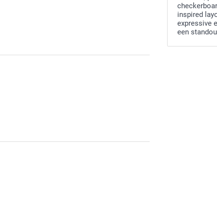
checkerboard
inspired layo
expressive 
een standou
de mok. Veel plezier er van!
 de mokken naar wens hebt ontvangen. Heel