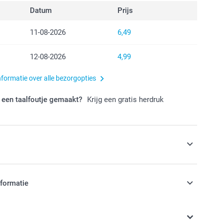
Datum
Prijs
11-08-2026
6,49
12-08-2026
4,99
nformatie over alle bezorgopties
 een taalfoutje gemaakt?
Krijg een gratis herdruk
s
ok om in een magische kerstmok
nformatie
jn in EURO (€) inclusief BTW en exclusief verzendkosten.