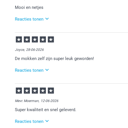
Mooi en netjes
Reacties tonen
17-07-2026
15:55
Bedankt voor je review. Heel fijn dat je blij bent met 
Joyce,
28-06-2026
De mokken zelf zijn super leuk geworden!
Reacties tonen
29-06-2026
14:55
Bedankt voor je review. Erg leuk om te horen dat je
veel plezier ervan voor de ontvangers!
Mevr. Moerman,
12-06-2026
Super kwaliteit en snel geleverd.
Reacties tonen