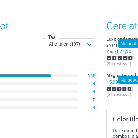
Tijdelijk
niet
beschikbaar
ot
Gerela
Taal
Luxe onderzett
Nu beste
2 varianten
Vanaf
24,99
(90 reviews)
Magische mok
165
Nu beste
15,99
24
4
(36 reviews)
0
4
Color Bl
Deze color b
combos, play