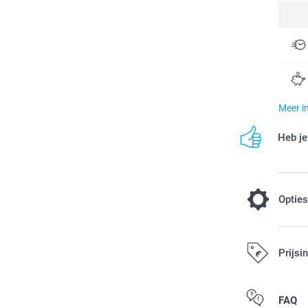
Meer i
Heb je
Optie
Tover je m
Prijsi
3,00 / stuk
Alle prijzen zi
FAQ