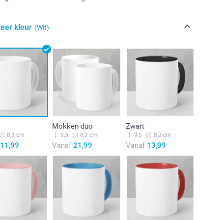
eer kleur
(Wit)
Mokken duo
Zwart
8,2 cm
9,5
8,2 cm
9,5
8,2 cm
11,99
Vanaf
21,99
Vanaf
13,99