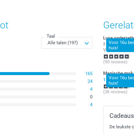
Tijdelijk
niet
beschikbaar
ot
Gerela
Taal
Luxe onderzett
Voor 16u bes
2 varianten
huis!
Vanaf
24,99
(90 reviews)
Magische mok
165
Voor 16u bes
15,99
24
huis!
4
(36 reviews)
0
4
Cadeaus 
De leukste c