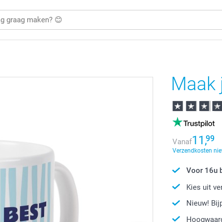
Maak j
11,
99
Vanaf
Verzendkosten nie
Voor 16u b
Kies uit v
Nieuw! Bi
Hoogwaard