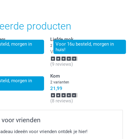
teerde producten
ers
Liefde mok
teld, morgen in
Voor 16u besteld, morgen in
2 varianten
huis!
Vanaf
14,99
(9 reviews)
Kom
teld, morgen in
2 varianten
21,99
(8 reviews)
voor vrienden
adeau ideeën voor vrienden ontdek je hier!