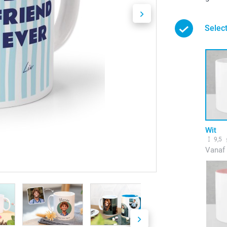
Select
Wit
9,5
Vanaf