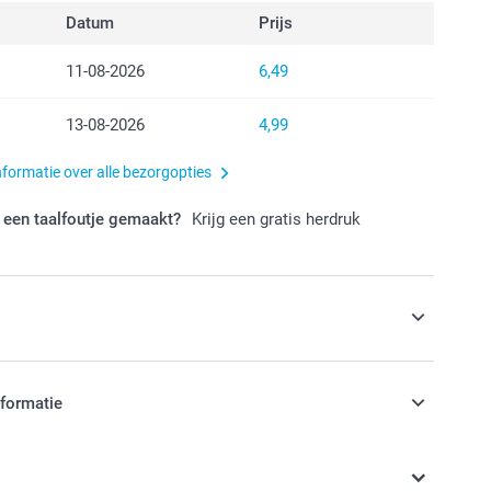
Datum
Prijs
11-08-2026
6,49
13-08-2026
4,99
nformatie over alle bezorgopties
 een taalfoutje gemaakt?
Krijg een gratis herdruk
s
ok om in een magische kerstmok
nformatie
jn in EURO (€) inclusief BTW en exclusief verzendkosten.