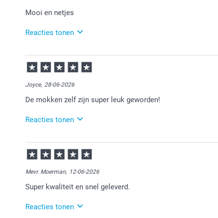
Mooi en netjes
Reacties tonen
17-07-2026
15:55
Bedankt voor je review. Heel fijn dat je blij bent met 
Joyce,
28-06-2026
De mokken zelf zijn super leuk geworden!
Reacties tonen
29-06-2026
14:55
Bedankt voor je review. Erg leuk om te horen dat je
veel plezier ervan voor de ontvangers!
Mevr. Moerman,
12-06-2026
Super kwaliteit en snel geleverd.
Reacties tonen