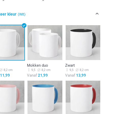
eer kleur
(Wit)
Mokken duo
Zwart
8,2 cm
9,5
8,2 cm
9,5
8,2 cm
11,99
Vanaf
21,99
Vanaf
13,99