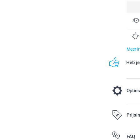
Meer i
Heb je
Optie
Tover je m
Prijsi
3,00 / stuk
Alle prijzen zi
FAQ