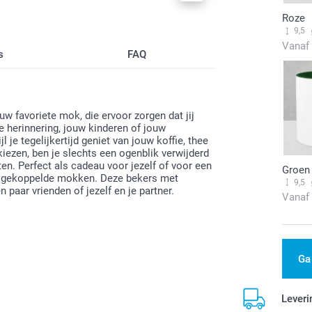
Roze
9,5
Vanaf
s
FAQ
ouw favoriete mok, die ervoor zorgen dat jij
e herinnering, jouw kinderen of jouw
l je tegelijkertijd geniet van jouw koffie, thee
ezen, ben je slechts een ogenblik verwijderd
n. Perfect als cadeau voor jezelf of voor een
Groen
 met gekoppelde mokken. Deze bekers met
9,5
 paar vrienden of jezelf en je partner.
Vanaf
Ga
Leveri