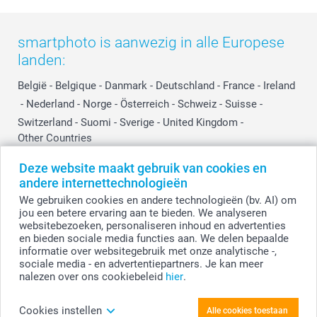
smartphoto is aanwezig in alle Europese
landen:
België
-
Belgique
-
Danmark
-
Deutschland
-
France
-
Ireland
-
Nederland
-
Norge
-
Österreich
-
Schweiz
-
Suisse
-
Switzerland
-
Suomi
-
Sverige
-
United Kingdom
-
Other Countries
Deze website maakt gebruik van cookies en
andere internettechnologieën
Alle prijzen zijn in EURO (€) inclusief BTW en exclusief verzendkosten.
We gebruiken cookies en andere technologieën (bv. AI) om
jou een betere ervaring aan te bieden. We analyseren
websitebezoeken, personaliseren inhoud en advertenties
en bieden sociale media functies aan. We delen bepaalde
© smartphoto group. Alle rechten voorbehouden.
Disclaimer
informatie over websitegebruik met onze analytische -,
sociale media - en advertentiepartners. Je kan meer
nalezen over ons cookiebeleid
hier
.
Personaliseer je Mok met foto Wit
Cookies instellen
Alle cookies toestaan