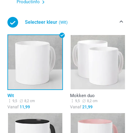
Productinfo
Selecteer kleur
(Wit)
Wit
Mokken duo
9,5
8,2 cm
9,5
8,2 cm
Vanaf
11,99
Vanaf
21,99