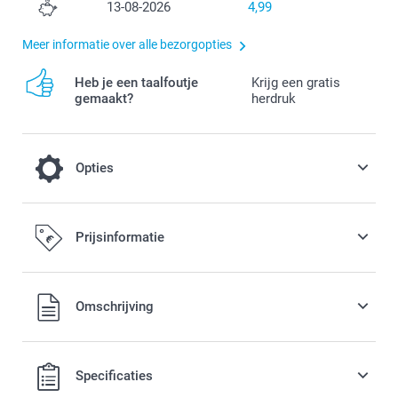
13-08-2026
4,99
Meer informatie over alle bezorgopties
Heb je een taalfoutje
Krijg een gratis
gemaakt?
herdruk
Opties
Tover je mok om in een magische
Prijsinformatie
kerstmok
3,00 / stuk
Alle prijzen zijn in EURO (€) inclusief BTW en exclusief
Omschrijving
verzendkosten.
jk niet
ikbaar
Specificaties