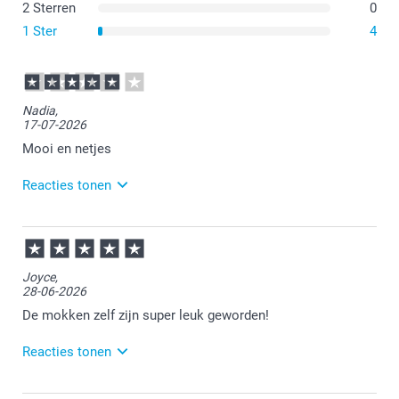
2 Sterren
0
1 Ster
4
Nadia,
17-07-2026
Mooi en netjes
Reacties tonen
17-07-2026
15:55
Bedankt voor je review. Heel fijn dat je blij bent met
Joyce,
de mok. Veel plezier er van!
28-06-2026
De mokken zelf zijn super leuk geworden!
Reacties tonen
29-06-2026