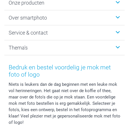
Onze producten
Foto's afdrukken
Over smartphoto
Fotoboeken
Wanddecoratie
smartphoto
Service & contact
Fotocadeaus
Vacatures
Kalenders & agenda's
Sitemap
Service & Contact
Thema's
Kaarten
Bestelproces
Tevredenheidsgarantie
Voorwaarden
Mijn account
Kerst
Herroepingsrecht
Mijn orderstatus
Baby
Bedruk en bestel voordelig je mok met
Privacy
smartbonus
Moederdag
foto of logo
Cookiebeleid
smartfriends
Vaderdag
Niets is leukers dan de dag beginnen met een leuke mok
Reviews
service@smartphoto.nl
Huwelijk
vol herinneringen. Het gaat niet over de koffie of thee,
Prijslijst
Affiliate partnerprogramma
maar over de foto's die op je mok staan. Een voordelige
Investor Relations
Partnerships
mok met foto bestellen is erg gemakkelijk. Selecteer je
Influencer partnerprogramma
foto's, kies een ontwerp, bestel in het fotoprogramma en
klaar! Veel plezier met je gepersonaliseerde mok met foto
of logo!