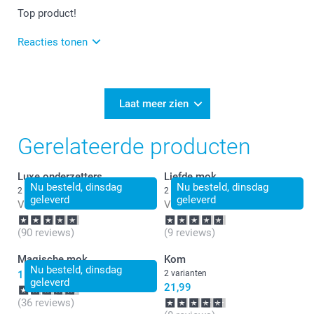
Top product!
Reacties tonen
18-05-2026
13:49
Veel plezier van de mok!
Laat meer zien
Gerelateerde producten
Luxe onderzetters
Liefde mok
Nu besteld, dinsdag
Nu besteld, dinsdag
2 varianten
2 varianten
geleverd
geleverd
Vanaf
24,99
Vanaf
14,99
(90 reviews)
(9 reviews)
Magische mok
Kom
Nu besteld, dinsdag
15,99
2 varianten
geleverd
21,99
(36 reviews)