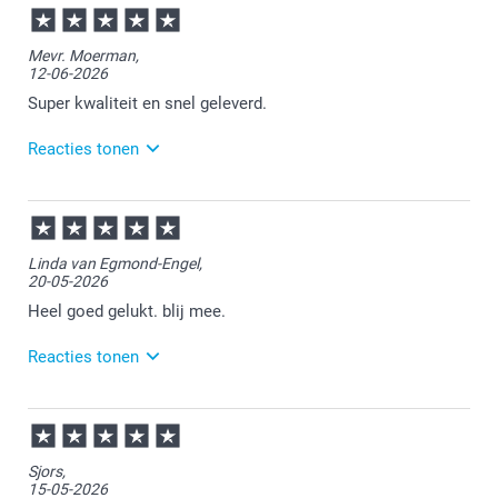
14:55
Bedankt voor je review. Erg leuk om te horen dat je
Mevr. Moerman,
de mokken naar wens hebt ontvangen. Heel veel
12-06-2026
plezier ervan voor de ontvangers!
Super kwaliteit en snel geleverd.
Reacties tonen
19-06-2026
13:17
Bedankt voor je review. Heel fijn dat je tevreden bent
Linda van Egmond-Engel,
over de kwaliteit van de mok. Veel plezier er van!
20-05-2026
Heel goed gelukt. blij mee.
Reacties tonen
21-05-2026
12:02
Bedankt voor je review. Fijn om te horen dat je
Sjors,
tevreden bent over je gemaakte mok. Heel veel
15-05-2026
plezier ervan!