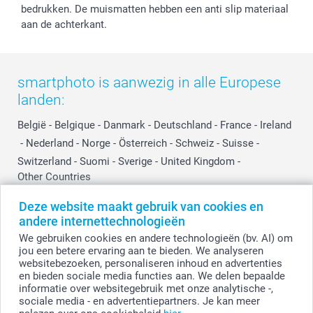
bedrukken. De muismatten hebben een anti slip materiaal
aan de achterkant.
smartphoto is aanwezig in alle Europese
landen:
België
-
Belgique
-
Danmark
-
Deutschland
-
France
-
Ireland
-
Nederland
-
Norge
-
Österreich
-
Schweiz
-
Suisse
-
Switzerland
-
Suomi
-
Sverige
-
United Kingdom
-
Other Countries
Deze website maakt gebruik van cookies en
andere internettechnologieën
Alle prijzen zijn in EURO (€) inclusief BTW en exclusief verzendkosten.
We gebruiken cookies en andere technologieën (bv. AI) om
jou een betere ervaring aan te bieden. We analyseren
websitebezoeken, personaliseren inhoud en advertenties
en bieden sociale media functies aan. We delen bepaalde
© smartphoto group. Alle rechten voorbehouden.
Disclaimer
informatie over websitegebruik met onze analytische -,
sociale media - en advertentiepartners. Je kan meer