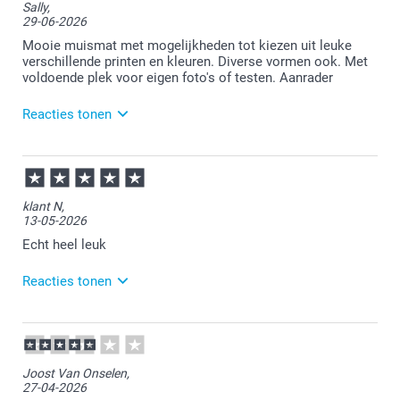
Sally,
29-06-2026
Mooie muismat met mogelijkheden tot kiezen uit leuke
verschillende printen en kleuren. Diverse vormen ook. Met
voldoende plek voor eigen foto's of testen. Aanrader
Reacties tonen
30-06-2026
12:14
Veel plezier van je bestelling!
klant N,
13-05-2026
Echt heel leuk
Reacties tonen
15-05-2026
13:43
Bedankt voor je review. Heel fijn dat je blij bent met
Joost Van Onselen,
je muismat. Veel plezier er van!
27-04-2026