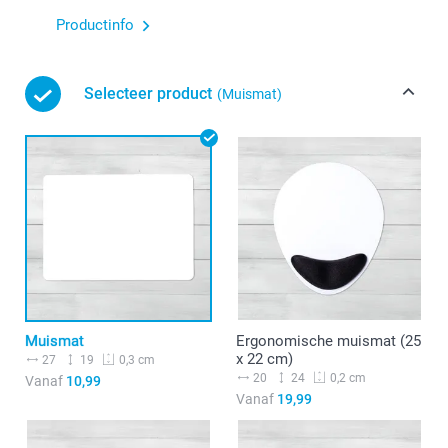
Productinfo
Selecteer product
(Muismat)
Muismat
Ergonomische muismat (25
x 22 cm)
27
19
0,3 cm
20
24
0,2 cm
Vanaf
10,99
Vanaf
19,99