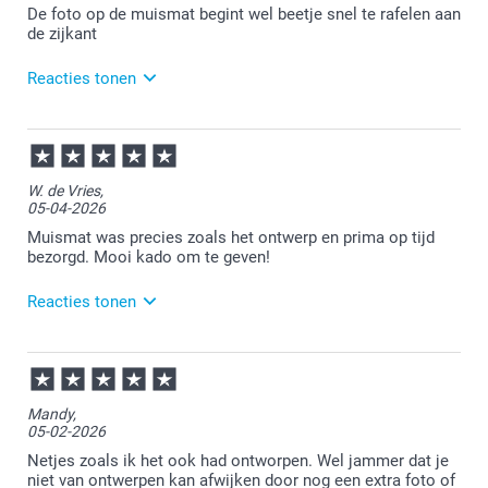
De foto op de muismat begint wel beetje snel te rafelen aan
de zijkant
Reacties tonen
29-04-2026
11:09
Bedankt voor je review. Wat ontzettend vervelend om
W. de Vries,
te lezen. Je mag altijd even contact met de
05-04-2026
klantenservice opnemen. Zij kijken graag met je mee
naar een eventuele passende oplossing!
Muismat was precies zoals het ontwerp en prima op tijd
bezorgd. Mooi kado om te geven!
Reacties tonen
07-04-2026
15:17
Veel plezier van de muismat.
Mandy,
05-02-2026
Netjes zoals ik het ook had ontworpen. Wel jammer dat je
niet van ontwerpen kan afwijken door nog een extra foto of