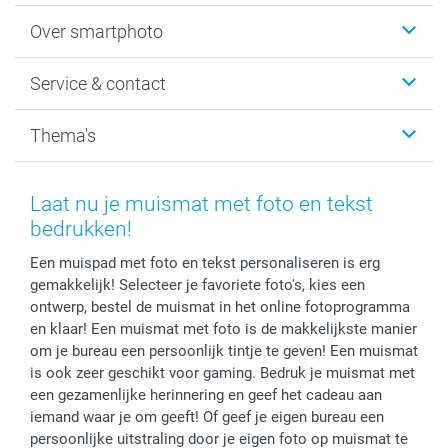
Foto's afdrukken
Over smartphoto
Fotoboeken
Wanddecoratie
smartphoto
Service & contact
Fotocadeaus
Vacatures
Kalenders & agenda's
Sitemap
Service & Contact
Thema's
Kaarten
Bestelproces
Tevredenheidsgarantie
Voorwaarden
Mijn account
Kerst
Herroepingsrecht
Mijn orderstatus
Baby
Laat nu je muismat met foto en tekst
Privacy
smartbonus
Moederdag
bedrukken!
Cookiebeleid
smartfriends
Vaderdag
Een muispad met foto en tekst personaliseren is erg
Reviews
service@smartphoto.nl
Huwelijk
gemakkelijk! Selecteer je favoriete foto's, kies een
Prijslijst
Affiliate partnerprogramma
ontwerp, bestel de muismat in het online fotoprogramma
Investor Relations
Partnerships
en klaar! Een muismat met foto is de makkelijkste manier
Influencer partnerprogramma
om je bureau een persoonlijk tintje te geven! Een muismat
is ook zeer geschikt voor gaming. Bedruk je muismat met
een gezamenlijke herinnering en geef het cadeau aan
iemand waar je om geeft! Of geef je eigen bureau een
persoonlijke uitstraling door je eigen foto op muismat te