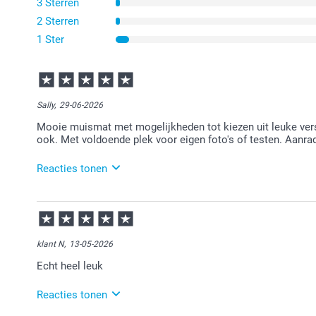
3 Sterren
2 Sterren
1 Ster
Sally,
29-06-2026
Mooie muismat met mogelijkheden tot kiezen uit leuke vers
ook. Met voldoende plek voor eigen foto's of testen. Aanra
Reacties tonen
30-06-2026
12:14
Veel plezier van je bestelling!
klant N,
13-05-2026
Echt heel leuk
Reacties tonen