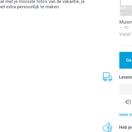
t met je mooiste foto's van de vakantie, je
het extra persoonlijk te maken.
Muism
80
Vanaf
Ga
Leveri
Meer i
Heb je