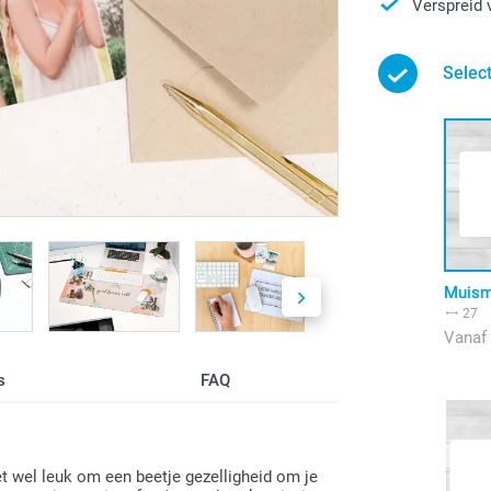
Verspreid 
Selec
Muism
27
Vanaf
s
FAQ
et wel leuk om een beetje gezelligheid om je