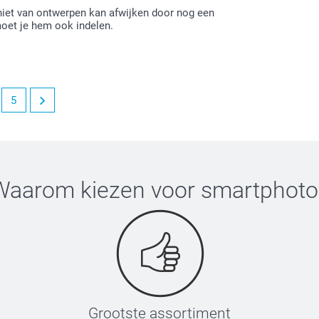
niet van ontwerpen kan afwijken door nog een
moet je hem ook indelen.
5
eden bent over je ontvangen muismat.
rvan. Wellicht kunnen we dit in de toekomst
r je uit kunt kiezen.
eens terug.
Waarom kiezen voor
smartphoto
Grootste assortiment