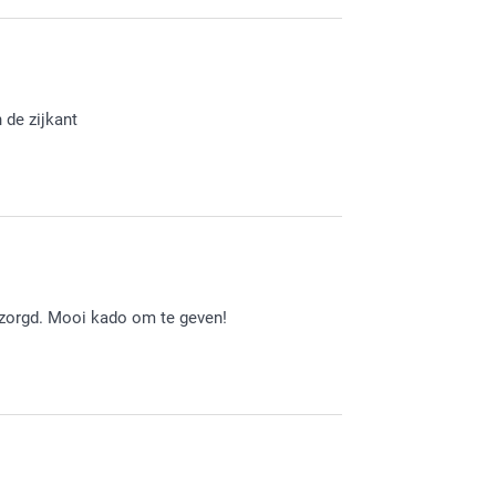
je muismat. Veel plezier er van!
 de zijkant
 te lezen. Je mag altijd even contact met de
e naar een eventuele passende oplossing!
ezorgd. Mooi kado om te geven!