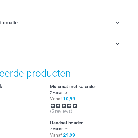
nformatie
jn in EURO (€) inclusief BTW en exclusief verzendkosten.
teerde producten
ok
Muismat met kalender
2 varianten
Vanaf
10,99
(5 reviews)
Headset houder
2 varianten
Vanaf
29,99