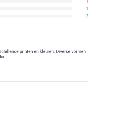
1
1
3
chillende printen en kleuren. Diverse vormen
der