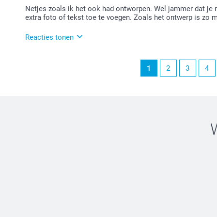
Netjes zoals ik het ook had ontworpen. Wel jammer dat je 
extra foto of tekst toe te voegen. Zoals het ontwerp is zo 
Reacties tonen
09-02-2026
1
2
3
4
13:55
Bedankt voor je review. Fijn om te horen dat je tevr
We begrijpen je opmerking over het zelf ontwerpen e
aanbieden. Op dit moment zijn er wel veel designs waa
Veel plezier van je muismat en we zien je graag nog 