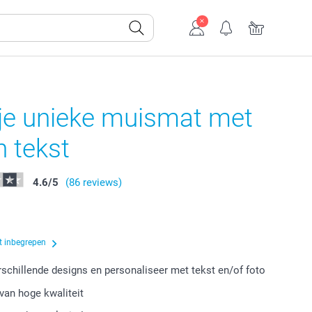
je unieke muismat met
n tekst
4.6
/
5
(86 reviews)
t inbegrepen
erschillende designs en personaliseer met tekst en/of foto
van hoge kwaliteit