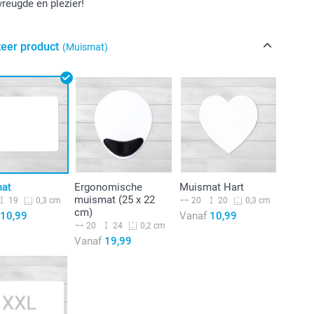
vreugde en plezier!
teer product
(Muismat)
at
Ergonomische
Muismat Hart
muismat (25 x 22
19
20
20
0,3 cm
0,3 cm
cm)
10,99
Vanaf
10,99
20
24
0,2 cm
Vanaf
19,99