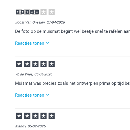
15-05-2026
13:43
Bedankt voor je review. Heel fijn dat je blij bent met 
Joost Van Onselen,
27-04-2026
De foto op de muismat begint wel beetje snel te rafelen aan
Reacties tonen
29-04-2026
11:09
Bedankt voor je review. Wat ontzettend vervelend om
klantenservice opnemen. Zij kijken graag met je me
W. de Vries,
05-04-2026
Muismat was precies zoals het ontwerp en prima op tijd b
Reacties tonen
07-04-2026
15:17
Veel plezier van de muismat.
Mandy,
05-02-2026