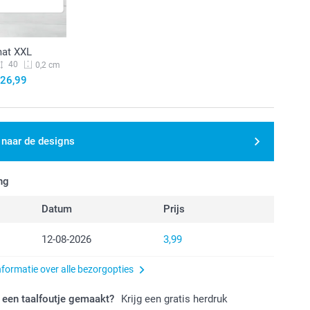
at XXL
40
0,2 cm
26,99
 naar de designs
ng
Datum
Prijs
12-08-2026
3,99
nformatie over alle bezorgopties
 een taalfoutje gemaakt?
Krijg een gratis herdruk