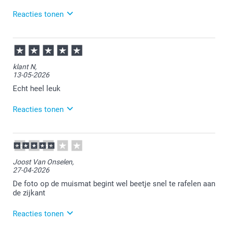
Reacties tonen
30-06-2026
12:14
Veel plezier van je bestelling!
klant N,
13-05-2026
Echt heel leuk
Reacties tonen
15-05-2026
13:43
Bedankt voor je review. Heel fijn dat je blij bent met
Joost Van Onselen,
je muismat. Veel plezier er van!
27-04-2026
De foto op de muismat begint wel beetje snel te rafelen aan
de zijkant
Reacties tonen