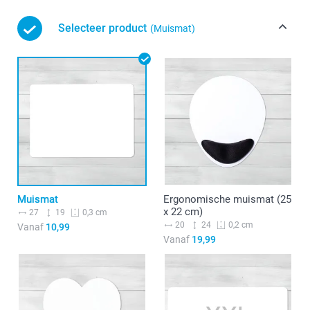
Selecteer product
(Muismat)
Muismat
Ergonomische muismat (25
x 22 cm)
27
19
0,3 cm
20
24
0,2 cm
Vanaf
10,99
Vanaf
19,99