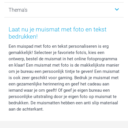
Kalenders & agenda's
Sitemap
Service & Contact
Thema's
Kaarten
Bestelproces
Tevredenheidsgarantie
Voorwaarden
Mijn account
Kerst
Herroepingsrecht
Mijn orderstatus
Baby
Laat nu je muismat met foto en tekst
Privacy
smartbonus
Moederdag
bedrukken!
Cookiebeleid
smartfriends
Vaderdag
Een muispad met foto en tekst personaliseren is erg
Reviews
service@smartphoto.nl
Huwelijk
gemakkelijk! Selecteer je favoriete foto's, kies een
Prijslijst
Affiliate partnerprogramma
ontwerp, bestel de muismat in het online fotoprogramma
Investor Relations
Partnerships
en klaar! Een muismat met foto is de makkelijkste manier
Influencer partnerprogramma
om je bureau een persoonlijk tintje te geven! Een muismat
is ook zeer geschikt voor gaming. Bedruk je muismat met
een gezamenlijke herinnering en geef het cadeau aan
iemand waar je om geeft! Of geef je eigen bureau een
persoonlijke uitstraling door je eigen foto op muismat te
bedrukken. De muismatten hebben een anti slip materiaal
aan de achterkant.