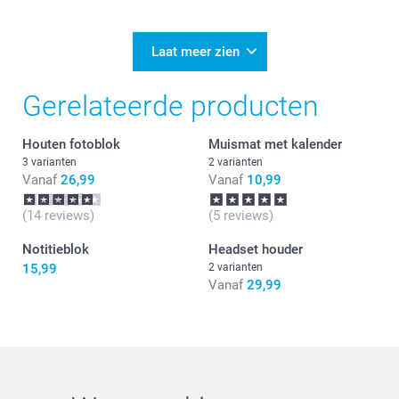
09-02-2026
13:55
Bedankt voor je review. Fijn om te horen dat je
Laat meer zien
tevreden bent over je ontvangen muismat.
We begrijpen je opmerking over het zelf ontwerpen
Gerelateerde producten
ervan. Wellicht kunnen we dit in de toekomst
aanbieden. Op dit moment zijn er wel veel designs
waar je uit kunt kiezen.
Houten fotoblok
Muismat met kalender
Veel plezier van je muismat en we zien je graag nog
eens terug.
3 varianten
2 varianten
Vanaf
26,99
Vanaf
10,99
(14 reviews)
(5 reviews)
Notitieblok
Headset houder
15,99
2 varianten
Vanaf
29,99