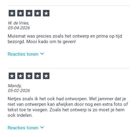
29-04-2026
11:09
Bedankt voor je review. Wat ontzettend vervelend om
W. de Vries,
te lezen. Je mag altijd even contact met de
05-04-2026
klantenservice opnemen. Zij kijken graag met je mee
naar een eventuele passende oplossing!
Muismat was precies zoals het ontwerp en prima op tijd
bezorgd. Mooi kado om te geven!
Reacties tonen
07-04-2026
15:17
Veel plezier van de muismat.
Mandy,
05-02-2026
Netjes zoals ik het ook had ontworpen. Wel jammer dat je
niet van ontwerpen kan afwijken door nog een extra foto of
tekst toe te voegen. Zoals het ontwerp is zo moet je hem
ook indelen.
Reacties tonen