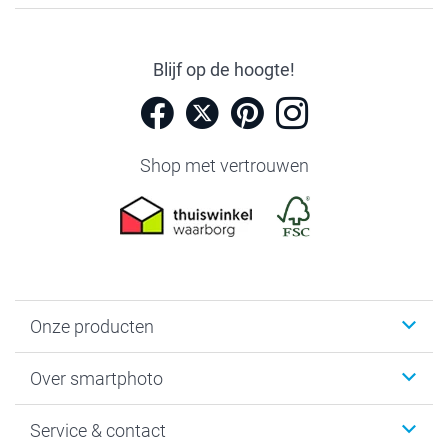
Blijf op de hoogte!
Shop met vertrouwen
Onze producten
Foto's afdrukken
Over smartphoto
Fotoboeken
Wanddecoratie
smartphoto
Service & contact
Fotocadeaus
Vacatures