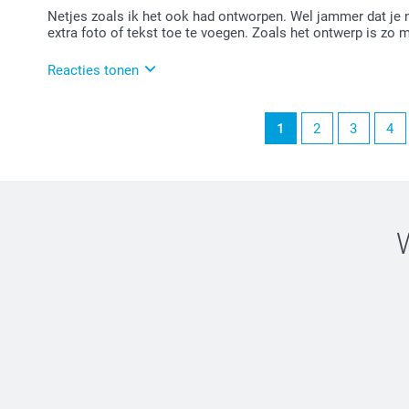
Netjes zoals ik het ook had ontworpen. Wel jammer dat je 
extra foto of tekst toe te voegen. Zoals het ontwerp is zo 
Reacties tonen
09-02-2026
1
2
3
4
13:55
Bedankt voor je review. Fijn om te horen dat je tevr
We begrijpen je opmerking over het zelf ontwerpen e
aanbieden. Op dit moment zijn er wel veel designs waa
Veel plezier van je muismat en we zien je graag nog 