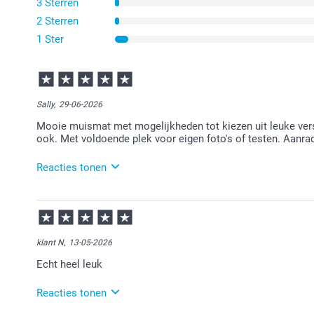
3 Sterren
2 Sterren
1 Ster
Sally,
29-06-2026
Mooie muismat met mogelijkheden tot kiezen uit leuke vers
ook. Met voldoende plek voor eigen foto's of testen. Aanra
Reacties tonen
30-06-2026
12:14
Veel plezier van je bestelling!
klant N,
13-05-2026
Echt heel leuk
Reacties tonen