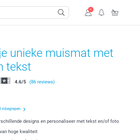
je unieke muismat met
n tekst
4.6
/
5
(86 reviews)
t inbegrepen
erschillende designs en personaliseer met tekst en/of foto
van hoge kwaliteit