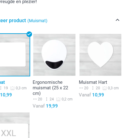
vreugde en plezier!
teer product
(Muismat)
at
Ergonomische
Muismat Hart
muismat (25 x 22
19
20
20
0,3 cm
0,3 cm
cm)
10,99
Vanaf
10,99
20
24
0,2 cm
Vanaf
19,99