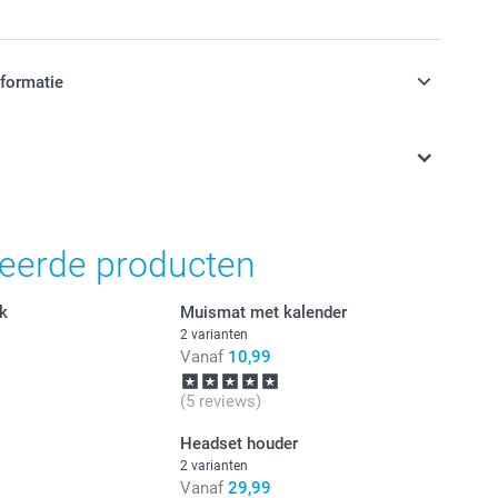
nformatie
jn in EURO (€) inclusief BTW en exclusief verzendkosten.
teerde producten
ok
Muismat met kalender
2 varianten
Vanaf
10,99
(5 reviews)
Headset houder
2 varianten
Vanaf
29,99