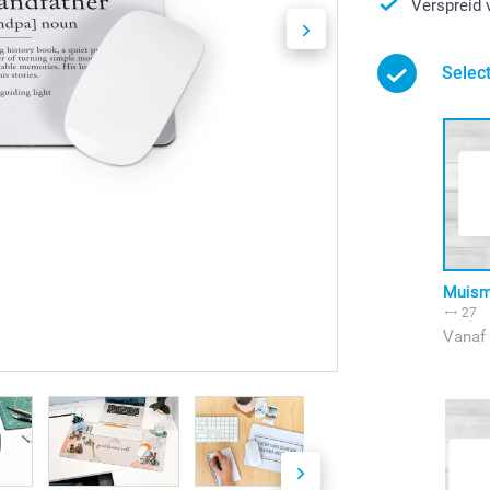
Verspreid 
Selec
Muism
27
Vanaf