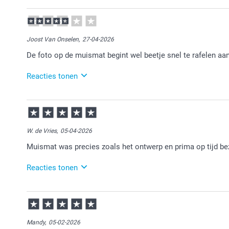
15-05-2026
13:43
Bedankt voor je review. Heel fijn dat je blij bent met 
Joost Van Onselen,
27-04-2026
De foto op de muismat begint wel beetje snel te rafelen aan
Reacties tonen
29-04-2026
11:09
Bedankt voor je review. Wat ontzettend vervelend om
klantenservice opnemen. Zij kijken graag met je me
W. de Vries,
05-04-2026
Muismat was precies zoals het ontwerp en prima op tijd b
Reacties tonen
07-04-2026
15:17
Veel plezier van de muismat.
Mandy,
05-02-2026