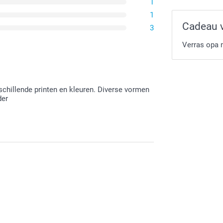
1
1
Cadeau 
3
Verras opa 
chillende printen en kleuren. Diverse vormen
der