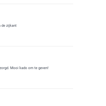
je muismat. Veel plezier er van!
 de zijkant
 te lezen. Je mag altijd even contact met de
e naar een eventuele passende oplossing!
ezorgd. Mooi kado om te geven!