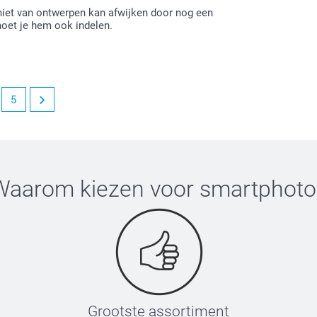
niet van ontwerpen kan afwijken door nog een
moet je hem ook indelen.
5
eden bent over je ontvangen muismat.
rvan. Wellicht kunnen we dit in de toekomst
r je uit kunt kiezen.
eens terug.
Waarom kiezen voor
smartphoto
Grootste assortiment