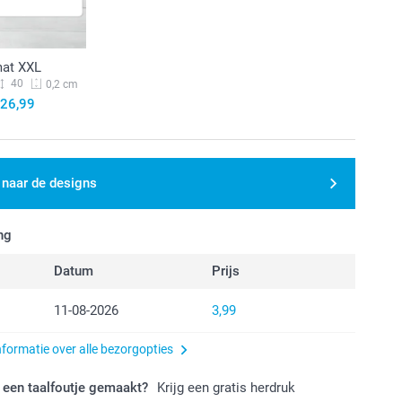
at XXL
40
0,2 cm
26,99
 naar de designs
ng
Datum
Prijs
11-08-2026
3,99
nformatie over alle bezorgopties
 een taalfoutje gemaakt?
Krijg een gratis herdruk