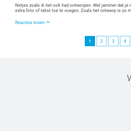
Netjes zoals ik het ook had ontworpen. Wel jammer dat je 
extra foto of tekst toe te voegen. Zoals het ontwerp is zo 
Reacties tonen
09-02-2026
1
2
3
4
13:55
Bedankt voor je review. Fijn om te horen dat je tevr
We begrijpen je opmerking over het zelf ontwerpen e
aanbieden. Op dit moment zijn er wel veel designs waa
Veel plezier van je muismat en we zien je graag nog 