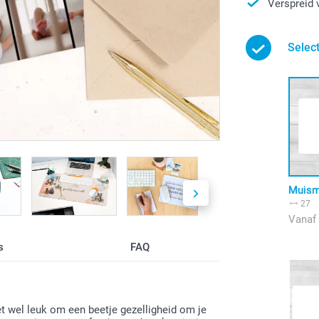
Verspreid 
Selec
Muism
27
Vanaf
s
FAQ
et wel leuk om een beetje gezelligheid om je