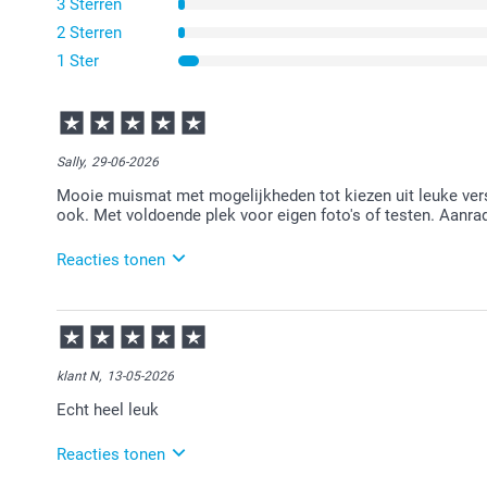
3 Sterren
2 Sterren
1 Ster
Sally,
29-06-2026
Mooie muismat met mogelijkheden tot kiezen uit leuke vers
ook. Met voldoende plek voor eigen foto's of testen. Aanra
Reacties tonen
30-06-2026
12:14
Veel plezier van je bestelling!
klant N,
13-05-2026
Echt heel leuk
Reacties tonen