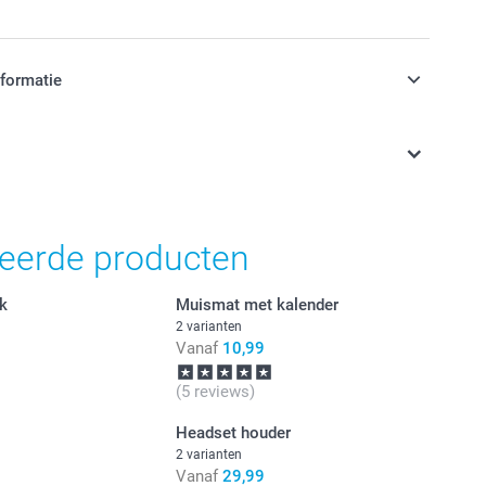
nformatie
jn in EURO (€) inclusief BTW en exclusief verzendkosten.
teerde producten
ok
Muismat met kalender
2 varianten
Vanaf
10,99
(5 reviews)
Headset houder
2 varianten
Vanaf
29,99