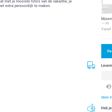
t met je mooiste foto's van de vakantie, je
het extra persoonlijk te maken.
Muism
80
Vanaf
Ga
Leveri
Meer i
Heb je