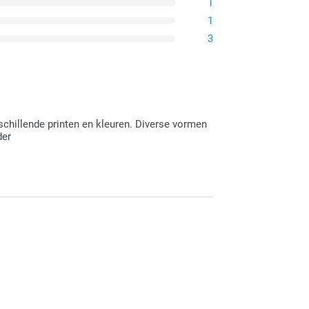
1
1
3
chillende printen en kleuren. Diverse vormen
der