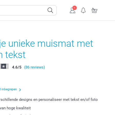
je unieke muismat met
n tekst
4.6
/
5
(86 reviews)
t inbegrepen
erschillende designs en personaliseer met tekst en/of foto
van hoge kwaliteit