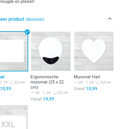
vreugde en plezier!
teer product
(Muismat)
at
Ergonomische
Muismat Hart
muismat (25 x 22
19
20
20
0,3 cm
0,3 cm
cm)
10,99
Vanaf
10,99
20
24
0,2 cm
Vanaf
19,99