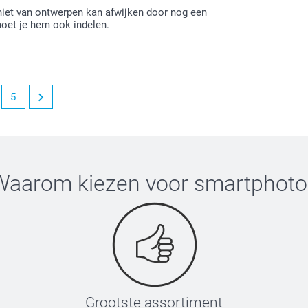
niet van ontwerpen kan afwijken door nog een
moet je hem ook indelen.
5
eden bent over je ontvangen muismat.
rvan. Wellicht kunnen we dit in de toekomst
r je uit kunt kiezen.
eens terug.
Waarom kiezen voor
smartphoto
Grootste assortiment