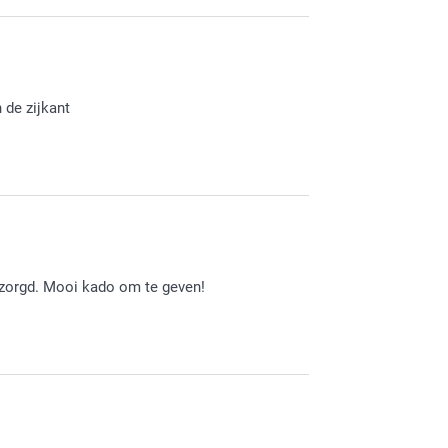
je muismat. Veel plezier er van!
 de zijkant
 te lezen. Je mag altijd even contact met de
e naar een eventuele passende oplossing!
ezorgd. Mooi kado om te geven!