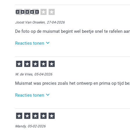
15-05-2026
13:43
Bedankt voor je review. Heel fijn dat je blij bent met 
Joost Van Onselen,
27-04-2026
De foto op de muismat begint wel beetje snel te rafelen aan
Reacties tonen
29-04-2026
11:09
Bedankt voor je review. Wat ontzettend vervelend om
klantenservice opnemen. Zij kijken graag met je me
W. de Vries,
05-04-2026
Muismat was precies zoals het ontwerp en prima op tijd b
Reacties tonen
07-04-2026
15:17
Veel plezier van de muismat.
Mandy,
05-02-2026