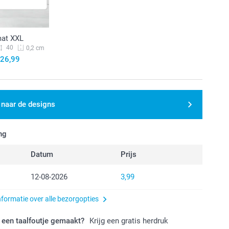
at XXL
40
0,2 cm
26,99
 naar de designs
ng
Datum
Prijs
12-08-2026
3,99
nformatie over alle bezorgopties
 een taalfoutje gemaakt?
Krijg een gratis herdruk