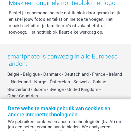
Herroepingsrecht
Mijn orderstatus
Baby
Maak een originele notitieblok met logo
Privacy
smartbonus
Moederdag
Bestel je gepersonaliseerde notitieblok door gemakkelijk
Cookiebeleid
smartfriends
Vaderdag
en snel jouw foto's en tekst online toe te voegen. Het
Reviews
service@smartphoto.nl
Huwelijk
maakt niet uit of je familiefoto's of vakantiefoto’s
Prijslijst
Affiliate partnerprogramma
toevoegt. Het notitieblok fleurt elke werkdag op.
Investor Relations
Partnerships
Influencer partnerprogramma
smartphoto is aanwezig in alle Europese
landen:
België
-
Belgique
-
Danmark
-
Deutschland
-
France
-
Ireland
-
Nederland
-
Norge
-
Österreich
-
Schweiz
-
Suisse
-
Switzerland
-
Suomi
-
Sverige
-
United Kingdom
-
Other Countries
Deze website maakt gebruik van cookies en
andere internettechnologieën
Alle prijzen zijn in EURO (€) inclusief BTW en exclusief verzendkosten.
We gebruiken cookies en andere technologieën (bv. AI) om
jou een betere ervaring aan te bieden. We analyseren