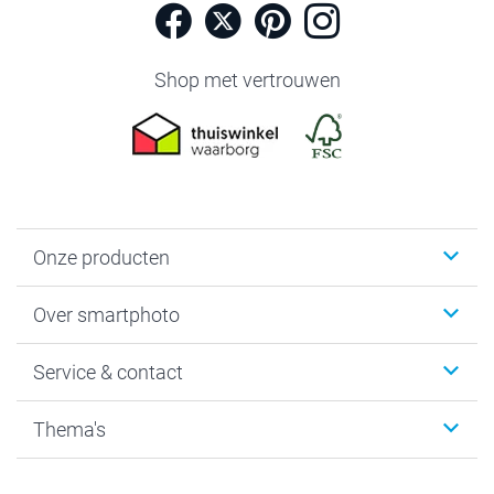
Shop met vertrouwen
Onze producten
Foto's afdrukken
Over smartphoto
Fotoboeken
Wanddecoratie
smartphoto
Service & contact
Fotocadeaus
Vacatures
Kalenders & agenda's
Sitemap
Service & Contact
Thema's
Kaarten
Bestelproces
Tevredenheidsgarantie
Voorwaarden
Mijn account
Kerst