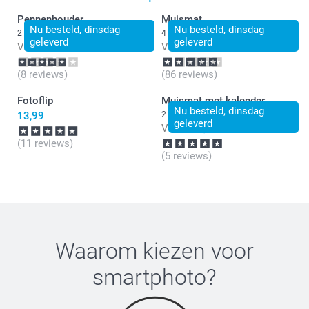
Pennenhouder
Muismat
Nu besteld, dinsdag
Nu besteld, dinsdag
2 varianten
4 varianten
geleverd
geleverd
Vanaf
13,99
Vanaf
10,99
(8 reviews)
(86 reviews)
Fotoflip
Muismat met kalender
Nu besteld, dinsdag
13,99
2 varianten
geleverd
Vanaf
10,99
(11 reviews)
(5 reviews)
Waarom kiezen voor
smartphoto
?