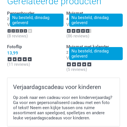
Gerelateerde producten
Pennenhouder
Muismat
Nu besteld, dinsdag
Nu besteld, dinsdag
2 varianten
4 varianten
geleverd
geleverd
Vanaf
13,99
Vanaf
10,99
(8 reviews)
(86 reviews)
Fotoflip
Muismat met kalender
Nu besteld, dinsdag
13,99
2 varianten
geleverd
Vanaf
10,99
(11 reviews)
(5 reviews)
Verjaardagscadeau voor kinderen
Op zoek naar een cadeau voor een kinderverjaardag?
Ga voor een gepersonaliseerd cadeau met een foto
of tekst! Neem een kijkje tussen ons ruime
assortiment aan speelgoed, spelletjes en andere
leuke verjaardagscadeaus voor kinderen.