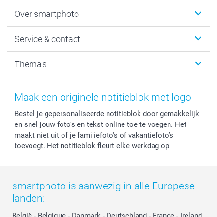
Foto's afdrukken
Over smartphoto
Fotoboeken
Wanddecoratie
smartphoto
Service & contact
Fotocadeaus
Vacatures
Kalenders & agenda's
Sitemap
Service & Contact
Thema's
Kaarten
Bestelproces
Tevredenheidsgarantie
Voorwaarden
Mijn account
Kerst
Herroepingsrecht
Mijn orderstatus
Baby
Maak een originele notitieblok met logo
Privacy
smartbonus
Moederdag
Bestel je gepersonaliseerde notitieblok door gemakkelijk
Cookiebeleid
smartfriends
Vaderdag
en snel jouw foto's en tekst online toe te voegen. Het
Reviews
service@smartphoto.nl
Huwelijk
maakt niet uit of je familiefoto's of vakantiefoto’s
Prijslijst
Affiliate partnerprogramma
toevoegt. Het notitieblok fleurt elke werkdag op.
Investor Relations
Partnerships
Influencer partnerprogramma
smartphoto is aanwezig in alle Europese
landen:
België
-
Belgique
-
Danmark
-
Deutschland
-
France
-
Ireland