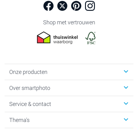
Shop met vertrouwen
Onze producten
Foto's afdrukken
Over smartphoto
Fotoboeken
Wanddecoratie
smartphoto
Service & contact
Fotocadeaus
Vacatures
Kalenders & agenda's
Sitemap
Service & Contact
Thema's
Kaarten
Bestelproces
Tevredenheidsgarantie
Voorwaarden
Mijn account
Kerst