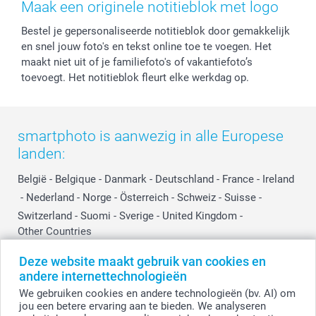
Herroepingsrecht
Mijn orderstatus
Baby
Maak een originele notitieblok met logo
Privacy
smartbonus
Moederdag
Bestel je gepersonaliseerde notitieblok door gemakkelijk
Cookiebeleid
smartfriends
Vaderdag
en snel jouw foto's en tekst online toe te voegen. Het
Reviews
service@smartphoto.nl
Huwelijk
maakt niet uit of je familiefoto's of vakantiefoto’s
Prijslijst
Affiliate partnerprogramma
toevoegt. Het notitieblok fleurt elke werkdag op.
Investor Relations
Partnerships
Influencer partnerprogramma
smartphoto is aanwezig in alle Europese
landen:
België
-
Belgique
-
Danmark
-
Deutschland
-
France
-
Ireland
-
Nederland
-
Norge
-
Österreich
-
Schweiz
-
Suisse
-
Switzerland
-
Suomi
-
Sverige
-
United Kingdom
-
Other Countries
Deze website maakt gebruik van cookies en
andere internettechnologieën
Alle prijzen zijn in EURO (€) inclusief BTW en exclusief verzendkosten.
We gebruiken cookies en andere technologieën (bv. AI) om
jou een betere ervaring aan te bieden. We analyseren