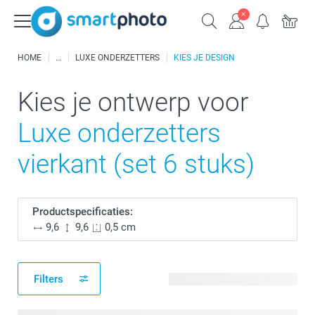
HOME
LUXE ONDERZETTERS
KIES JE DESIGN
Kies je ontwerp voor
Luxe onderzetters
vierkant (set 6 stuks)
Productspecificaties:
9,6
9,6
0,5 cm
Filters
141 beschikbare ontwerpen