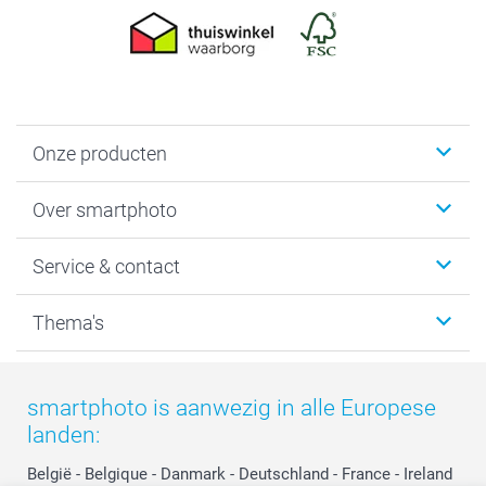
Onze producten
Foto's afdrukken
Over smartphoto
Fotoboeken
Wanddecoratie
smartphoto
Service & contact
Fotocadeaus
Vacatures
Kalenders & agenda's
Sitemap
Service & Contact
Thema's
Kaarten
Bestelproces
Tevredenheidsgarantie
Voorwaarden
Mijn account
Kerst
Herroepingsrecht
Mijn orderstatus
Baby
smartphoto is aanwezig in alle Europese
Privacy
smartbonus
Moederdag
landen:
Cookiebeleid
smartfriends
Vaderdag
Reviews
service@smartphoto.nl
Huwelijk
België
-
Belgique
-
Danmark
-
Deutschland
-
France
-
Ireland