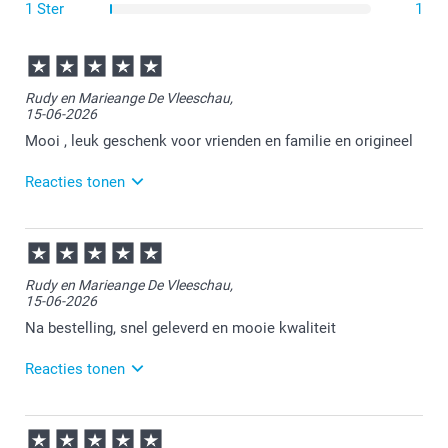
1 Ster
1
Rudy en Marieange De Vleeschau,
15-06-2026
Mooi , leuk geschenk voor vrienden en familie en origineel
Reacties tonen
16-06-2026
13:58
Bedankt voor je review. Fijn om te horen dat de
Rudy en Marieange De Vleeschau,
onderzetters naar wens zijn ontvangen. Dit is zeker
15-06-2026
een leuk gepersonaliseerd product om cadeau te
geven!
Na bestelling, snel geleverd en mooie kwaliteit
Reacties tonen
15-06-2026
11:56