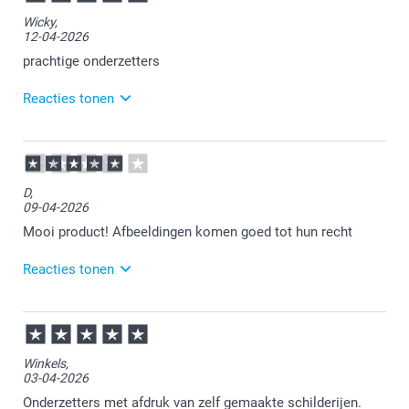
Bedankt voor je bericht.
Wicky,
12-04-2026
Veel plezier van je bestelling!
prachtige onderzetters
Reacties tonen
15-04-2026
13:13
Bedankt voor je review. Heel fijn dat je blij bent met
D,
de onderzetters. Heel veel plezier er van!
09-04-2026
Mooi product! Afbeeldingen komen goed tot hun recht
Reacties tonen
15-04-2026
11:33
Bedankt voor je review. Fijn dat je blij bent met de
Winkels,
onderzetters. Veel plezier er van!
03-04-2026
Onderzetters met afdruk van zelf gemaakte schilderijen.