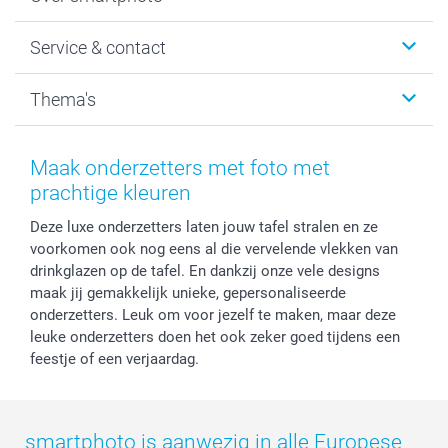
Fotoboeken
Wanddecoratie
smartphoto
Service & contact
Fotocadeaus
Vacatures
Kalenders & agenda's
Sitemap
Service & Contact
Thema's
Kaarten
Bestelproces
Tevredenheidsgarantie
Voorwaarden
Mijn account
Kerst
Herroepingsrecht
Mijn orderstatus
Baby
Maak onderzetters met foto met
Privacy
smartbonus
Moederdag
prachtige kleuren
Cookiebeleid
smartfriends
Vaderdag
Deze luxe onderzetters laten jouw tafel stralen en ze
Reviews
service@smartphoto.nl
Huwelijk
voorkomen ook nog eens al die vervelende vlekken van
Prijslijst
Affiliate partnerprogramma
drinkglazen op de tafel. En dankzij onze vele designs
Investor Relations
Partnerships
maak jij gemakkelijk unieke, gepersonaliseerde
Influencer partnerprogramma
onderzetters. Leuk om voor jezelf te maken, maar deze
leuke onderzetters doen het ook zeker goed tijdens een
feestje of een verjaardag.
smartphoto is aanwezig in alle Europese