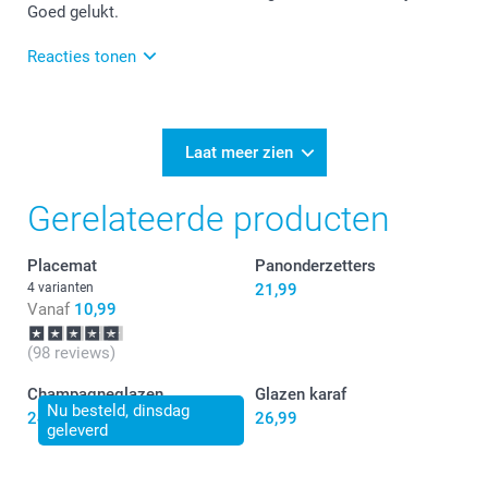
Goed gelukt.
Reacties tonen
07-04-2026
15:15
Veel plezier van de onderzetters!
Laat meer zien
Gerelateerde producten
Placemat
Panonderzetters
4 varianten
21,99
Vanaf
10,99
(98 reviews)
Champagneglazen
Glazen karaf
Nu besteld, dinsdag
24,99
26,99
geleverd