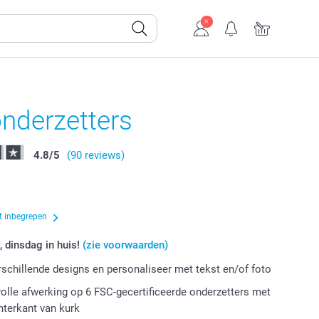
nderzetters
4.8
/
5
(90 reviews)
t inbegrepen
, dinsdag in huis!
(zie voorwaarden)
erschillende designs en personaliseer met tekst en/of foto
volle afwerking op 6 FSC-gecertificeerde onderzetters met
chterkant van kurk