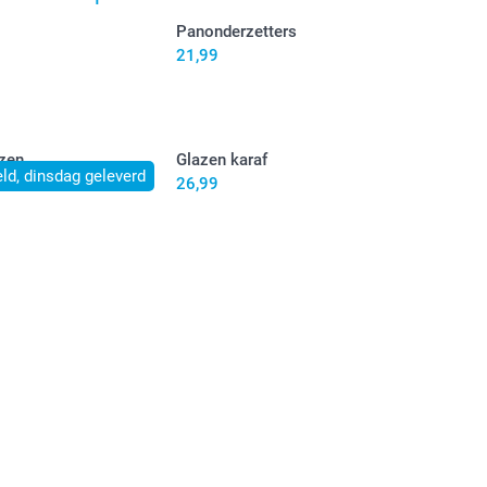
Panonderzetters
21,99
zen
Glazen karaf
ld, dinsdag geleverd
26,99