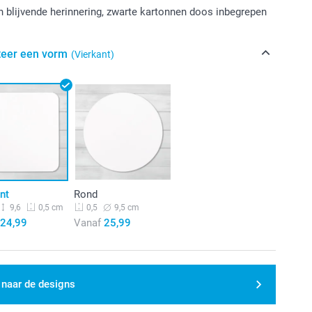
 blijvende herinnering, zwarte kartonnen doos inbegrepen
teer een vorm
(Vierkant)
nt
Rond
9,6
9,5 cm
0,5 cm
0,5
24,99
Vanaf
25,99
 naar de designs