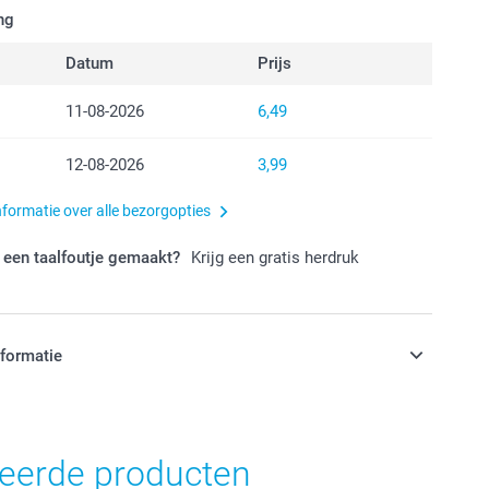
ng
Datum
Prijs
11-08-2026
6,49
12-08-2026
3,99
nformatie over alle bezorgopties
 een taalfoutje gemaakt?
Krijg een gratis herdruk
nformatie
jn in EURO (€) inclusief BTW en exclusief verzendkosten.
teerde producten