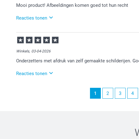
Mooi product! Afbeeldingen komen goed tot hun recht
Reacties tonen
15-04-2026
11:33
Bedankt voor je review. Fijn dat je blij bent met de on
Winkels,
03-04-2026
Onderzetters met afdruk van zelf gemaakte schilderijen. Go
Reacties tonen
07-04-2026
1
2
3
4
15:15
Veel plezier van de onderzetters!