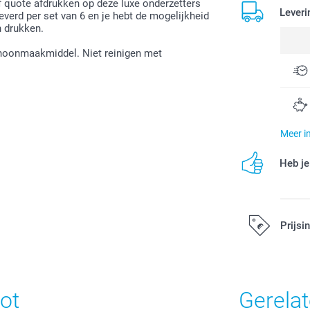
of quote afdrukken op deze luxe onderzetters
Leveri
verd per set van 6 en je hebt de mogelijkheid
n drukken.
choonmaakmiddel. Niet reinigen met
Meer i
Heb je
Prijsi
Alle prijzen zi
ot
Gerela