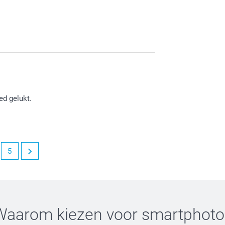
derzetters. Veel plezier er van!
ed gelukt.
5
Waarom kiezen voor
smartphoto