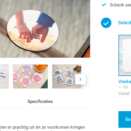
Schenk een
Selec
Vierka
9,6
Vanaf
Specificaties
Ga
zien er prachtig uit én ze voorkomen kringen