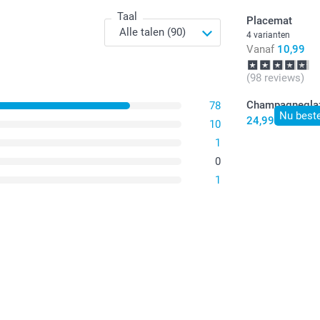
Taal
Placemat
4 varianten
Vanaf
10,99
(98 reviews)
Champagnegla
78
Nu beste
24,99
10
1
0
1