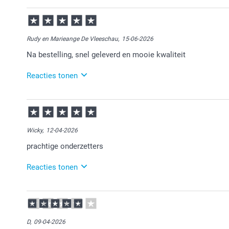
16-06-2026
13:58
Bedankt voor je review. Fijn om te horen dat de onder
een leuk gepersonaliseerd product om cadeau te gev
Rudy en Marieange De Vleeschau,
15-06-2026
Na bestelling, snel geleverd en mooie kwaliteit
Reacties tonen
15-06-2026
11:56
Bedankt voor je bericht.
Wicky,
12-04-2026
Veel plezier van je bestelling!
prachtige onderzetters
Reacties tonen
15-04-2026
13:13
Bedankt voor je review. Heel fijn dat je blij bent met 
D,
09-04-2026