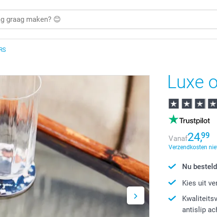
RS
Luxe o
24,
99
Vanaf
Verzendkosten nie
Nu besteld
Kies uit v
Kwaliteits
antislip a