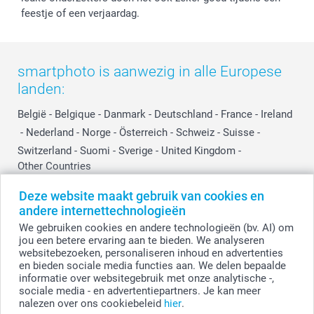
feestje of een verjaardag.
smartphoto is aanwezig in alle Europese
landen:
België
-
Belgique
-
Danmark
-
Deutschland
-
France
-
Ireland
-
Nederland
-
Norge
-
Österreich
-
Schweiz
-
Suisse
-
Switzerland
-
Suomi
-
Sverige
-
United Kingdom
-
Other Countries
Deze website maakt gebruik van cookies en
andere internettechnologieën
Alle prijzen zijn in EURO (€) inclusief BTW en exclusief verzendkosten.
We gebruiken cookies en andere technologieën (bv. AI) om
jou een betere ervaring aan te bieden. We analyseren
websitebezoeken, personaliseren inhoud en advertenties
en bieden sociale media functies aan. We delen bepaalde
© smartphoto group. Alle rechten voorbehouden.
Disclaimer
informatie over websitegebruik met onze analytische -,
sociale media - en advertentiepartners. Je kan meer
nalezen over ons cookiebeleid
hier
.