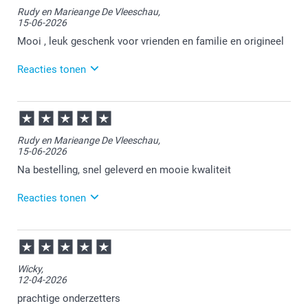
Rudy en Marieange De Vleeschau,
15-06-2026
Mooi , leuk geschenk voor vrienden en familie en origineel
Reacties tonen
16-06-2026
13:58
Bedankt voor je review. Fijn om te horen dat de
Rudy en Marieange De Vleeschau,
onderzetters naar wens zijn ontvangen. Dit is zeker
15-06-2026
een leuk gepersonaliseerd product om cadeau te
geven!
Na bestelling, snel geleverd en mooie kwaliteit
Reacties tonen
15-06-2026
11:56
Bedankt voor je bericht.
Wicky,
12-04-2026
Veel plezier van je bestelling!
prachtige onderzetters