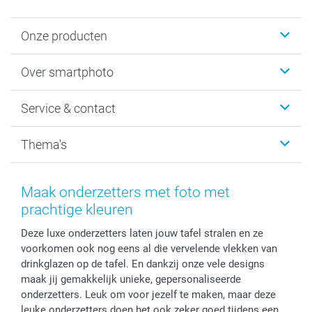
Onze producten
Foto's afdrukken
Over smartphoto
Fotoboeken
Wanddecoratie
smartphoto
Service & contact
Fotocadeaus
Vacatures
Kalenders & agenda's
Sitemap
Service & Contact
Thema's
Kaarten
Bestelproces
Tevredenheidsgarantie
Voorwaarden
Mijn account
Kerst
Herroepingsrecht
Mijn orderstatus
Baby
Maak onderzetters met foto met
Privacy
smartbonus
Moederdag
prachtige kleuren
Cookiebeleid
smartfriends
Vaderdag
Deze luxe onderzetters laten jouw tafel stralen en ze
Reviews
service@smartphoto.nl
Huwelijk
voorkomen ook nog eens al die vervelende vlekken van
Prijslijst
Affiliate partnerprogramma
drinkglazen op de tafel. En dankzij onze vele designs
Investor Relations
Partnerships
maak jij gemakkelijk unieke, gepersonaliseerde
Influencer partnerprogramma
onderzetters. Leuk om voor jezelf te maken, maar deze
leuke onderzetters doen het ook zeker goed tijdens een