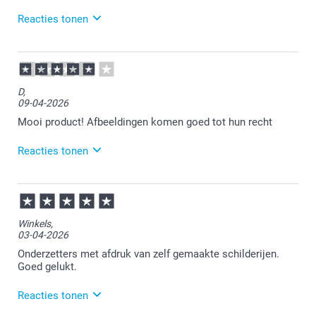
Reacties tonen
15-04-2026
13:13
Bedankt voor je review. Heel fijn dat je blij bent met
D,
de onderzetters. Heel veel plezier er van!
09-04-2026
Mooi product! Afbeeldingen komen goed tot hun recht
Reacties tonen
15-04-2026
11:33
Bedankt voor je review. Fijn dat je blij bent met de
Winkels,
onderzetters. Veel plezier er van!
03-04-2026
Onderzetters met afdruk van zelf gemaakte schilderijen.
Goed gelukt.
Reacties tonen