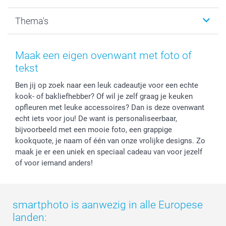
Kalenders & agenda's
Sitemap
Service & Contact
Thema's
Kaarten
Bestelproces
Tevredenheidsgarantie
Voorwaarden
Mijn account
Kerst
Herroepingsrecht
Mijn orderstatus
Baby
Maak een eigen ovenwant met foto of
Privacy
smartbonus
Moederdag
tekst
Cookiebeleid
smartfriends
Vaderdag
Ben jij op zoek naar een leuk cadeautje voor een echte
Reviews
service@smartphoto.nl
Huwelijk
kook- of bakliefhebber? Of wil je zelf graag je keuken
Prijslijst
Affiliate partnerprogramma
opfleuren met leuke accessoires? Dan is deze ovenwant
Investor Relations
Partnerships
echt iets voor jou! De want is personaliseerbaar,
Influencer partnerprogramma
bijvoorbeeld met een mooie foto, een grappige
kookquote, je naam of één van onze vrolijke designs. Zo
maak je er een uniek en speciaal cadeau van voor jezelf
of voor iemand anders!
smartphoto is aanwezig in alle Europese
landen: