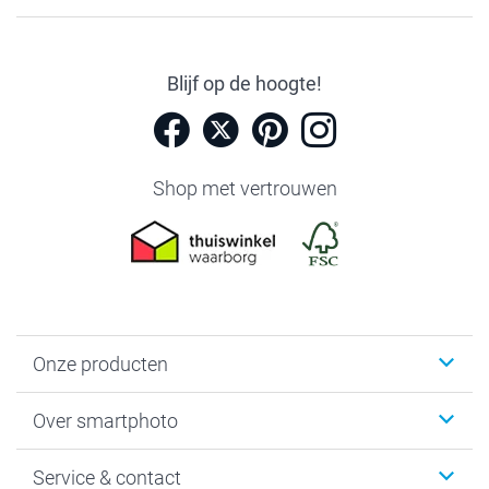
Blijf op de hoogte!
Shop met vertrouwen
Onze producten
Foto's afdrukken
Over smartphoto
Fotoboeken
Wanddecoratie
smartphoto
Service & contact
Fotocadeaus
Vacatures