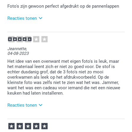
Foto's zijn gewoon perfect afgedrukt op de pannenlappen
Reacties tonen
12-08-2024
11:45
Wat fijn om te lezen dat je tevreden bent met je
Jeannette,
nieuwe ovenwant. Wij wensen je er veel plezier van!
04-08-2023
Het idee van een ovenwant met eigen foto's is leuk, maar
het materiaal leent zich er niet zo goed voor. De stof is
echter dusdanig grof, dat de 3 foto's niet zo mooi
overkwamen als leek op het afdrukvoorbeeld. Op de
kleinste foto was zelfs niet te zien wat het was. Jammer,
want het was een cadeau voor iemand die net een nieuwe
keuken had laten installeren.
Reacties tonen
07-08-2023
08:40
Bedankt voor je review. Vervelend om te vernemen