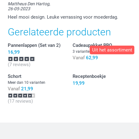
Mattheus Den Hartog,
dat je bestelling niet helemaal naar wens is.
26-05-2023
Uiteraard willen wij dit graag voor je oplossen. Zou
je een of meerdere foto's willen sturen naar
Heel mooi design. Leuke verrassing voor moederdag.
service@klantenservice.nl samen met een uitleg
waar je niet tevreden over bent? De klantenservice
Gerelateerde producten
helpt je graag verder.
Pannenlappen (Set van 2)
Cadeaupakket BBQ
Uit het assortiment
16,99
3 varianten
Vanaf
62,99
(7 reviews)
Schort
Receptenboekje
Meer dan 10 varianten
19,99
Vanaf
21,99
(17 reviews)