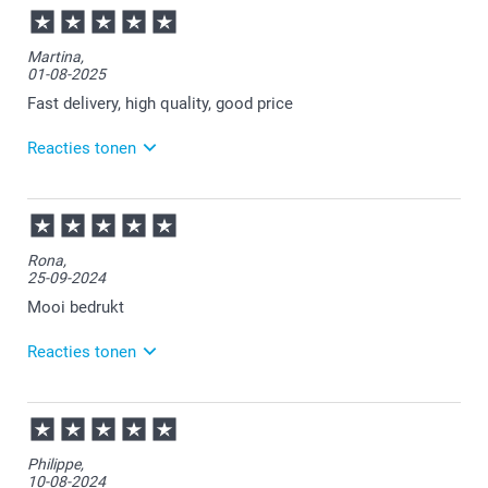
Martina,
01-08-2025
Fast delivery, high quality, good price
Reacties tonen
06-08-2025
10:25
Thanks for your review. Glad to read that you are
Rona,
happy with the quality of your product and the fast
25-09-2024
delivery. Enjoy your oven glove!
Mooi bedrukt
Reacties tonen
26-09-2024
10:37
Bedankt voor je review. Fijn om te horen dat je
Philippe,
tevreden bent met de ovenwant. Heel veel plezier
10-08-2024
ervan en graag tot een volgende keer.