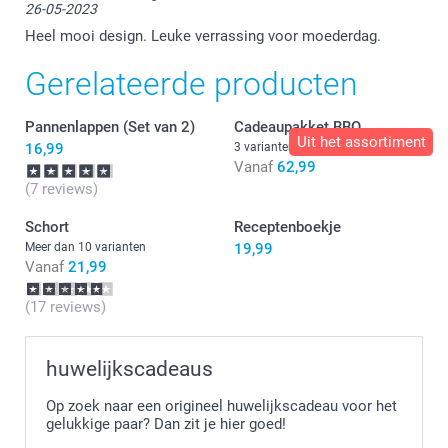
26-05-2023
Uiteraard willen wij dit graag voor je oplossen. Zou
je een of meerdere foto's willen sturen naar
Heel mooi design. Leuke verrassing voor moederdag.
service@klantenservice.nl samen met een uitleg
waar je niet tevreden over bent? De klantenservice
Gerelateerde producten
helpt je graag verder.
Pannenlappen (Set van 2)
Cadeaupakket BBQ
Uit het assortiment
16,99
3 varianten
Vanaf
62,99
(7 reviews)
Schort
Receptenboekje
Meer dan 10 varianten
19,99
Vanaf
21,99
(17 reviews)
huwelijkscadeaus
Op zoek naar een origineel huwelijkscadeau voor het
gelukkige paar? Dan zit je hier goed!