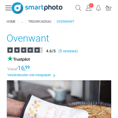
HOME
TROUWCADEAU
OVENWANT
Ovenwant
4.6
/
5
(5 reviews)
16,
99
Vanaf
Verzendkosten niet inbegrepen