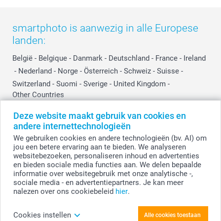
smartphoto is aanwezig in alle Europese
landen:
België
-
Belgique
-
Danmark
-
Deutschland
-
France
-
Ireland
-
Nederland
-
Norge
-
Österreich
-
Schweiz
-
Suisse
-
Switzerland
-
Suomi
-
Sverige
-
United Kingdom
-
Other Countries
Deze website maakt gebruik van cookies en
andere internettechnologieën
Alle prijzen zijn in EURO (€) inclusief BTW en exclusief verzendkosten.
We gebruiken cookies en andere technologieën (bv. AI) om
jou een betere ervaring aan te bieden. We analyseren
websitebezoeken, personaliseren inhoud en advertenties
en bieden sociale media functies aan. We delen bepaalde
© smartphoto group. Alle rechten voorbehouden.
Disclaimer
informatie over websitegebruik met onze analytische -,
sociale media - en advertentiepartners. Je kan meer
nalezen over ons cookiebeleid
hier
.
Personaliseer je Gepersonaliseerde ovenwant
Cookies instellen
Alle cookies toestaan