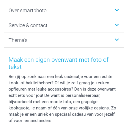
Foto's afdrukken
Over smartphoto
Fotoboeken
Wanddecoratie
smartphoto
Service & contact
Fotocadeaus
Vacatures
Kalenders & agenda's
Sitemap
Service & Contact
Thema's
Kaarten
Bestelproces
Tevredenheidsgarantie
Voorwaarden
Mijn account
Kerst
Herroepingsrecht
Mijn orderstatus
Baby
Maak een eigen ovenwant met foto of
Privacy
smartbonus
Moederdag
tekst
Cookiebeleid
smartfriends
Vaderdag
Ben jij op zoek naar een leuk cadeautje voor een echte
Reviews
service@smartphoto.nl
Huwelijk
kook- of bakliefhebber? Of wil je zelf graag je keuken
Prijslijst
Affiliate partnerprogramma
opfleuren met leuke accessoires? Dan is deze ovenwant
Investor Relations
Partnerships
echt iets voor jou! De want is personaliseerbaar,
Influencer partnerprogramma
bijvoorbeeld met een mooie foto, een grappige
kookquote, je naam of één van onze vrolijke designs. Zo
maak je er een uniek en speciaal cadeau van voor jezelf
of voor iemand anders!