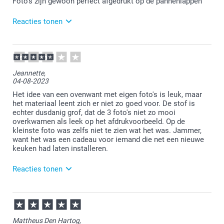
Foto's zijn gewoon perfect afgedrukt op de pannenlappen
Reacties tonen
12-08-2024
11:45
Wat fijn om te lezen dat je tevreden bent met je
Jeannette,
nieuwe ovenwant. Wij wensen je er veel plezier van!
04-08-2023
Het idee van een ovenwant met eigen foto's is leuk, maar
het materiaal leent zich er niet zo goed voor. De stof is
echter dusdanig grof, dat de 3 foto's niet zo mooi
overkwamen als leek op het afdrukvoorbeeld. Op de
kleinste foto was zelfs niet te zien wat het was. Jammer,
want het was een cadeau voor iemand die net een nieuwe
keuken had laten installeren.
Reacties tonen
07-08-2023
08:40
Bedankt voor je review. Vervelend om te vernemen
Mattheus Den Hartog,
dat je bestelling niet helemaal naar wens is.