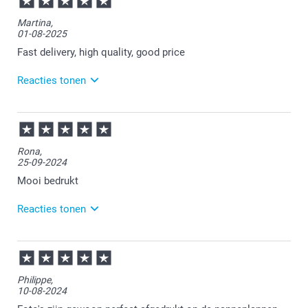
Martina,
01-08-2025
Fast delivery, high quality, good price
Reacties tonen
06-08-2025
10:25
Thanks for your review. Glad to read that you are
Rona,
happy with the quality of your product and the fast
25-09-2024
delivery. Enjoy your oven glove!
Mooi bedrukt
Reacties tonen
26-09-2024
10:37
Bedankt voor je review. Fijn om te horen dat je
Philippe,
tevreden bent met de ovenwant. Heel veel plezier
10-08-2024
ervan en graag tot een volgende keer.