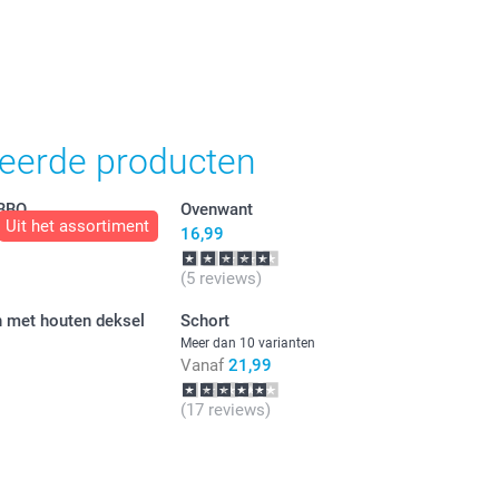
teerde producten
 BBQ
Ovenwant
Uit het assortiment
16,99
(5 reviews)
 met houten deksel
Schort
Meer dan 10 varianten
Vanaf
21,99
(17 reviews)