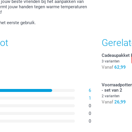
jouw beste vrienden bij het aanpakken van
hermt jouw handen tegen warme temperaturen
t!
et eerste gebruik.
ot
Gerela
Cadeaupakket
3 varianten
Vanaf
62,99
Voorraadpotten
- set van 2
6
2 varianten
1
Vanaf
26,99
0
0
0