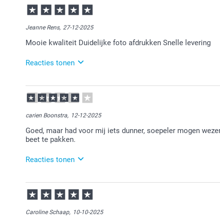
Jeanne Rens,
27-12-2025
Mooie kwaliteit Duidelijke foto afdrukken Snelle levering
Reacties tonen
29-12-2025
16:02
Bedankt voor je reactie.
carien Boonstra,
12-12-2025
Veel plezier van de pannenlappen.
Goed, maar had voor mij iets dunner, soepeler mogen wezen.
beet te pakken.
Reacties tonen
16-12-2025
13:14
Bedankt voor je bericht.
Caroline Schaap,
10-10-2025
Veel plezier van je bestelling!