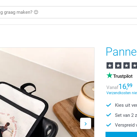
Panne
16,
99
Vanaf
Verzendkosten nie
Kies uit v
Set van 2 
Verspreid 