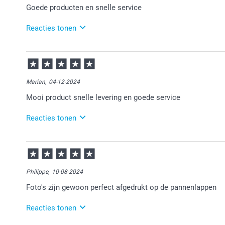
Goede producten en snelle service
Reacties tonen
13-10-2025
11:58
Bedankt voor je review. Wat fijn om te horen dat je te
Marian,
04-12-2024
Mooi product snelle levering en goede service
Reacties tonen
05-12-2024
15:19
Bedankt voor je review. Fijn om te horen dat je tevre
en wellicht tot een volgende keer.
Philippe,
10-08-2024
Foto's zijn gewoon perfect afgedrukt op de pannenlappen
Reacties tonen