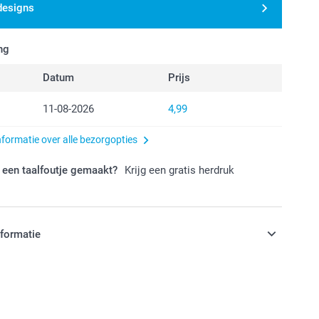
designs
ng
Datum
Prijs
11-08-2026
4,99
nformatie over alle bezorgopties
 een taalfoutje gemaakt?
Krijg een gratis herdruk
nformatie
jn in EURO (€) inclusief BTW en exclusief verzendkosten.