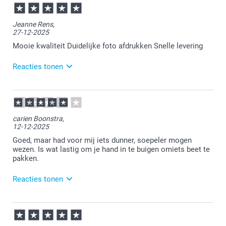
Jeanne Rens,
27-12-2025
Mooie kwaliteit Duidelijke foto afdrukken Snelle levering
Reacties tonen
29-12-2025
16:02
Bedankt voor je reactie.
carien Boonstra,
12-12-2025
Veel plezier van de pannenlappen.
Goed, maar had voor mij iets dunner, soepeler mogen
wezen. Is wat lastig om je hand in te buigen omiets beet te
pakken.
Reacties tonen
16-12-2025
13:14
Bedankt voor je bericht.