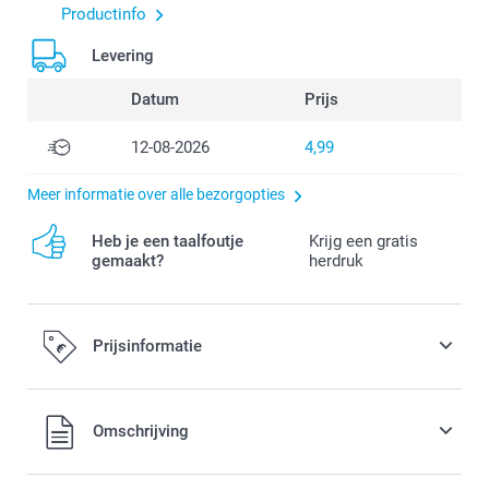
Productinfo
Levering
Datum
Prijs
12-08-2026
4,99
Meer informatie over alle bezorgopties
Heb je een taalfoutje
Krijg een gratis
gemaakt?
herdruk
Prijsinformatie
Alle prijzen zijn in EURO (€) inclusief BTW en exclusief
Omschrijving
verzendkosten.