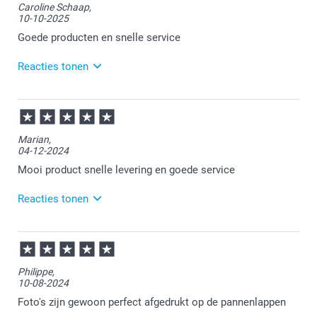
Caroline Schaap,
10-10-2025
Veel plezier van je bestelling!
Goede producten en snelle service
Reacties tonen
13-10-2025
11:58
Bedankt voor je review. Wat fijn om te horen dat je
Marian,
tevreden bent. Veel plezier van je bestelling!
04-12-2024
Mooi product snelle levering en goede service
Reacties tonen
05-12-2024
15:19
Bedankt voor je review. Fijn om te horen dat je
Philippe,
tevreden bent. Heel veel plezier van je pannenlappen
10-08-2024
en wellicht tot een volgende keer.
Foto's zijn gewoon perfect afgedrukt op de pannenlappen