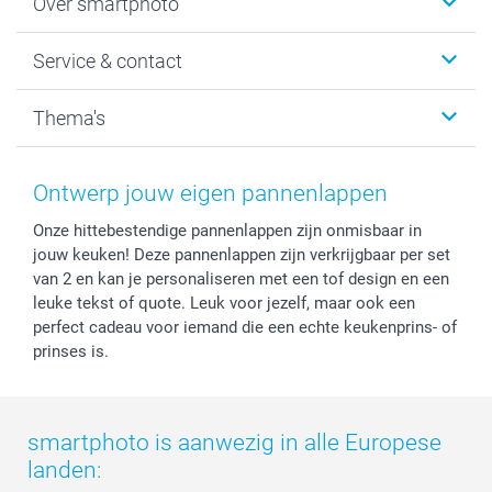
Over smartphoto
Fotoboeken
Wanddecoratie
smartphoto
Service & contact
Fotocadeaus
Vacatures
Kalenders & agenda's
Sitemap
Service & Contact
Thema's
Kaarten
Bestelproces
Tevredenheidsgarantie
Voorwaarden
Mijn account
Kerst
Herroepingsrecht
Mijn orderstatus
Baby
Ontwerp jouw eigen pannenlappen
Privacy
smartbonus
Moederdag
Onze hittebestendige pannenlappen zijn onmisbaar in
Cookiebeleid
smartfriends
Vaderdag
jouw keuken! Deze pannenlappen zijn verkrijgbaar per set
Reviews
service@smartphoto.nl
Huwelijk
van 2 en kan je personaliseren met een tof design en een
Prijslijst
Affiliate partnerprogramma
leuke tekst of quote. Leuk voor jezelf, maar ook een
Investor Relations
Partnerships
perfect cadeau voor iemand die een echte keukenprins- of
prinses is.
Influencer partnerprogramma
smartphoto is aanwezig in alle Europese
landen: