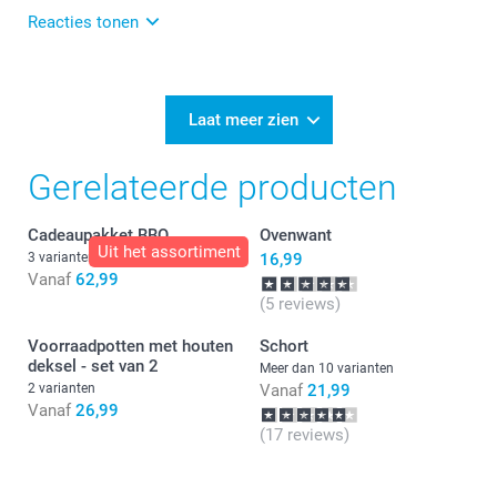
Reacties tonen
12-08-2024
11:44
Wat ontzettend fijn dat je blij bent met je nieuwe
Laat meer zien
pannenlappen. Heel veel plezier er van!
Gerelateerde producten
Cadeaupakket BBQ
Ovenwant
Uit het assortiment
3 varianten
16,99
Vanaf
62,99
(5 reviews)
Voorraadpotten met houten
Schort
deksel - set van 2
Meer dan 10 varianten
2 varianten
Vanaf
21,99
Vanaf
26,99
(17 reviews)