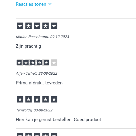
Reacties tonen
17-07-2025
09:27
Bedankt voor je review. Wat leuk dat je bij ons place
huwelijksfeest. Met dit product kun je je feest extra 
Marion Rosenbrand,
09-12-2023
jullie feest, geniet ervan!
Zijn prachtig
11:12
👍🏻
Arjan Terhell,
23-08-2022
Prima afdruk.. tevreden
Tenwolde,
03-08-2022
Hier kan je gerust bestellen. Goed product