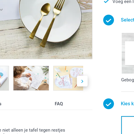
Voeg een l
Selec
Gebog
Kies k
s
FAQ
iet alleen je tafel tegen restjes