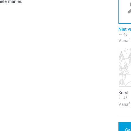
nele manier.
Niet v
46
Vanaf
Kerst
46
Vanaf
Ga