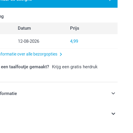
ng
Datum
Prijs
12-08-2026
4,99
nformatie over alle bezorgopties
 een taalfoutje gemaakt?
Krijg een gratis herdruk
nformatie
jn in EURO (€) inclusief BTW en exclusief verzendkosten.