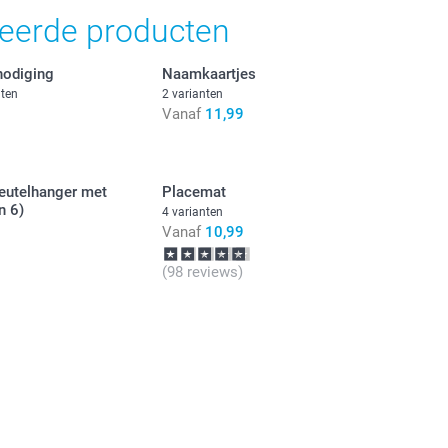
teerde producten
nodiging
Naamkaartjes
nten
2 varianten
Vanaf
11,99
leutelhanger met
Placemat
n 6)
4 varianten
Vanaf
10,99
(98 reviews)