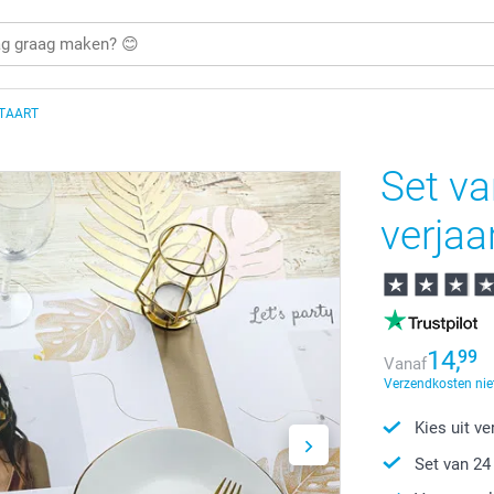
TAART
Set v
verjaa
14,
99
Vanaf
Verzendkosten nie
Kies uit v
Set van 24