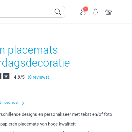
an placemats
rdagsdecoratie
4.9
/
5
(8 reviews)
t inbegrepen
erschillende designs en personaliseer met tekst en/of foto
 papieren placemats van hoge kwaliteit