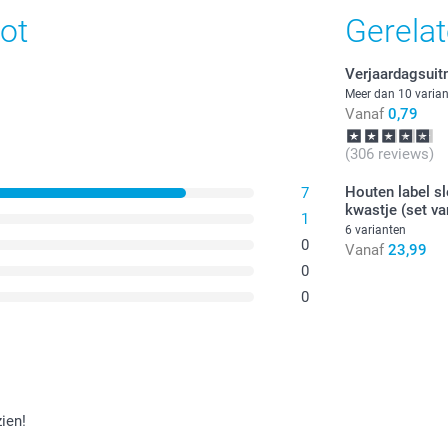
ot
Gerela
Verjaardagsuit
Meer dan 10 varia
Vanaf
0,79
(306 reviews)
Houten label s
7
kwastje (set va
1
6 varianten
0
Vanaf
23,99
0
0
zien!