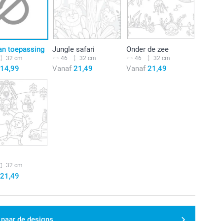
an toepassing
Jungle safari
Onder de zee
32 cm
46
32 cm
46
32 cm
14,99
Vanaf
21,49
Vanaf
21,49
32 cm
21,49
 naar de designs