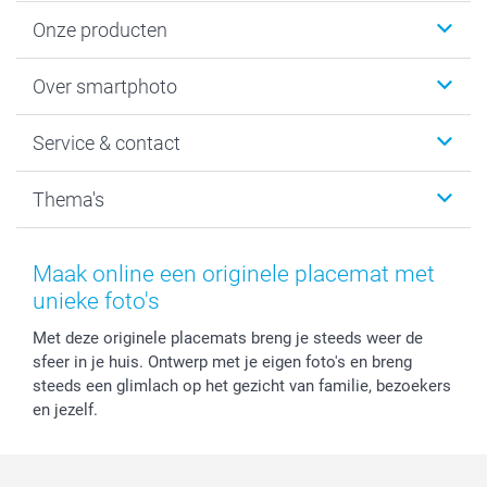
Onze producten
Foto's afdrukken
Over smartphoto
Fotoboeken
Wanddecoratie
smartphoto
Service & contact
Fotocadeaus
Vacatures
Kalenders & agenda's
Sitemap
Service & Contact
Thema's
Kaarten
Bestelproces
Tevredenheidsgarantie
Voorwaarden
Mijn account
Kerst
Herroepingsrecht
Mijn orderstatus
Baby
Maak online een originele placemat met
Privacy
smartbonus
Moederdag
unieke foto's
Cookiebeleid
smartfriends
Vaderdag
Met deze originele placemats breng je steeds weer de
Reviews
service@smartphoto.nl
Huwelijk
sfeer in je huis. Ontwerp met je eigen foto's en breng
Prijslijst
Affiliate partnerprogramma
steeds een glimlach op het gezicht van familie, bezoekers
Investor Relations
Partnerships
en jezelf.
Influencer partnerprogramma