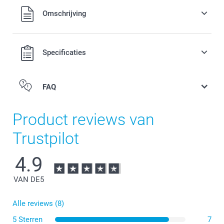
Alle prijzen zijn in EURO (€) inclusief BTW en exclusief
Omschrijving
verzendkosten.
Specificaties
FAQ
Product reviews van
Trustpilot
4.9
VAN DE
5
Alle reviews (8)
5 Sterren
7