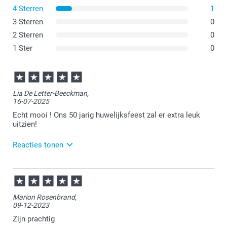
4 Sterren
1
3 Sterren
0
2 Sterren
0
1 Ster
0
Lia De Letter-Beeckman,
16-07-2025
Echt mooi ! Ons 50 jarig huwelijksfeest zal er extra leuk
uitzien!
Reacties tonen
17-07-2025
09:27
Bedankt voor je review. Wat leuk dat je bij ons
Marion Rosenbrand,
placemats hebt gemaakt voor jullie 50-jarig
09-12-2023
huwelijksfeest. Met dit product kun je je feest extra
leuk personaliseren! Heel veel plezier alvast op jullie
Zijn prachtig
feest, geniet ervan!