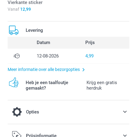
Vierkante sticker
Vanaf
12,99
Levering
Datum
Prijs
12-08-2026
4,99
Meer informatie over alle bezorgopties
Heb je een taalfoutje
Krijg een gratis
gemaakt?
herdruk
Opties
Voeg een leuke finishing touch toe aan je
Prijsinformatie