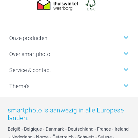
Onze producten
Foto's afdrukken
Over smartphoto
Fotoboeken
Wanddecoratie
smartphoto
Service & contact
Fotocadeaus
Vacatures
Kalenders & agenda's
Sitemap
Service & Contact
Thema's
Kaarten
Bestelproces
Tevredenheidsgarantie
Voorwaarden
Mijn account
Kerst
Herroepingsrecht
Mijn orderstatus
Baby
smartphoto is aanwezig in alle Europese
Privacy
smartbonus
Moederdag
landen:
Cookiebeleid
smartfriends
Vaderdag
Reviews
service@smartphoto.nl
Huwelijk
België
-
Belgique
-
Danmark
-
Deutschland
-
France
-
Ireland
Prijslijst
Affiliate partnerprogramma
-
Nederland
-
Norge
-
Österreich
-
Schweiz
-
Suisse
-