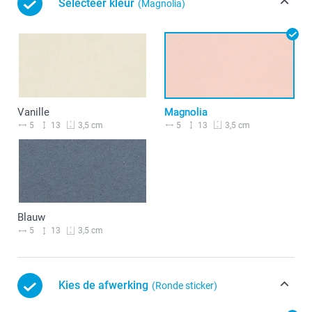
Selecteer kleur
(Magnolia)
Vanille
Magnolia
5
13
5
13
3,5 cm
3,5 cm
Blauw
5
13
3,5 cm
Kies de afwerking
(Ronde sticker)