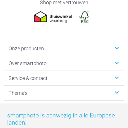
Shop met vertrouwen
Onze producten
Foto's afdrukken
Over smartphoto
Fotoboeken
Wanddecoratie
smartphoto
Service & contact
Fotocadeaus
Vacatures
Kalenders & agenda's
Sitemap
Service & Contact
Thema's
Kaarten
Bestelproces
Tevredenheidsgarantie
Voorwaarden
Mijn account
Kerst
Herroepingsrecht
Mijn orderstatus
Baby
smartphoto is aanwezig in alle Europese
Privacy
smartbonus
Moederdag
landen:
Cookiebeleid
smartfriends
Vaderdag