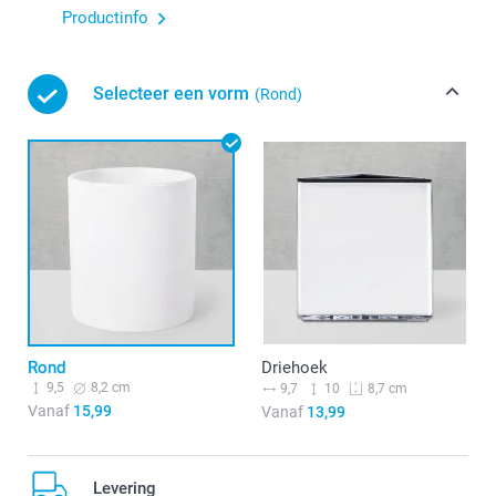
Productinfo
Selecteer een vorm
(Rond)
Rond
Driehoek
9,5
8,2 cm
9,7
10
8,7 cm
Vanaf
15,99
Vanaf
13,99
Levering