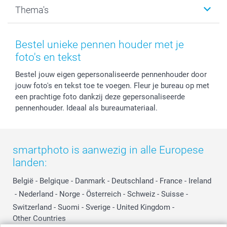
Kalenders & agenda's
Sitemap
Service & Contact
Thema's
Kaarten
Bestelproces
Tevredenheidsgarantie
Voorwaarden
Mijn account
Kerst
Herroepingsrecht
Mijn orderstatus
Baby
Bestel unieke pennen houder met je
Privacy
smartbonus
Moederdag
foto's en tekst
Cookiebeleid
smartfriends
Vaderdag
Bestel jouw eigen gepersonaliseerde pennenhouder door
Reviews
service@smartphoto.nl
Huwelijk
jouw foto's en tekst toe te voegen. Fleur je bureau op met
Prijslijst
Affiliate partnerprogramma
een prachtige foto dankzij deze gepersonaliseerde
Investor Relations
Partnerships
pennenhouder. Ideaal als bureaumateriaal.
Influencer partnerprogramma
smartphoto is aanwezig in alle Europese
landen:
België
-
Belgique
-
Danmark
-
Deutschland
-
France
-
Ireland
-
Nederland
-
Norge
-
Österreich
-
Schweiz
-
Suisse
-
Switzerland
-
Suomi
-
Sverige
-
United Kingdom
-
Other Countries