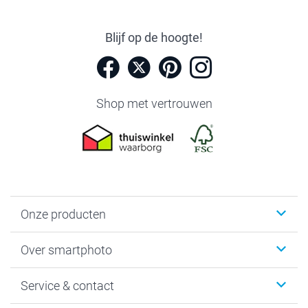
Blijf op de hoogte!
Shop met vertrouwen
Onze producten
Foto's afdrukken
Over smartphoto
Fotoboeken
Wanddecoratie
smartphoto
Service & contact
Fotocadeaus
Vacatures