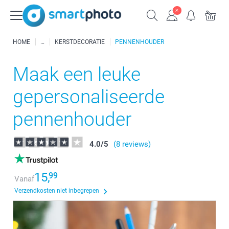
HOME
KERSTDECORATIE
PENNENHOUDER
Maak een leuke
gepersonaliseerde
pennenhouder
4.0
/
5
(8 reviews)
15,
99
Vanaf
Verzendkosten niet inbegrepen