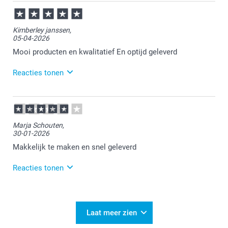
27-05-2026
17:23
Bedankt voor je review. Wat fijn dat je tevreden bent
Kimberley janssen,
met de kwaliteit van je placemat. Heel veel plezier er
05-04-2026
van!
Mooi producten en kwalitatief En optijd geleverd
Reacties tonen
07-04-2026
15:16
Heel veel plezier ervan!
Marja Schouten,
30-01-2026
Makkelijk te maken en snel geleverd
Reacties tonen
04-02-2026
11:19
Bedankt voor je positieve review! Wat fijn dat het
Laat meer zien
ontwerpen van de placemat zo vlot verliep en dat