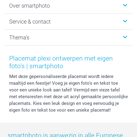
Foto's afdrukken
Over smartphoto
Fotoboeken
Wanddecoratie
smartphoto
Service & contact
Fotocadeaus
Vacatures
Kalenders & agenda's
Sitemap
Service & Contact
Thema's
Kaarten
Bestelproces
Tevredenheidsgarantie
Voorwaarden
Mijn account
Kerst
Herroepingsrecht
Mijn orderstatus
Baby
Placemat plexi ontwerpen met eigen
Privacy
smartbonus
Moederdag
foto's | smartphoto
Cookiebeleid
smartfriends
Vaderdag
Met deze gepersonaliseerde placemat wordt iedere
Reviews
service@smartphoto.nl
Huwelijk
maaltijd een feestje! Voeg je eigen foto's en tekst toe
Prijslijst
Affiliate partnerprogramma
voor een unieke look aan tafel! Vermijd een vieze tafel
Investor Relations
Partnerships
met etensresten met deze uit acryl gemaakte persoonlijke
Influencer partnerprogramma
placemats. Kies een leuk design en voeg eenvoudig je
eigen foto en tekst toe voor een unieke placemat!
smartphoto is aanwezig in alle Europese