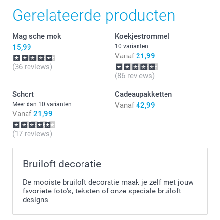
deze snel bij je is bezorgd. Veel plezier met de
Gerelateerde producten
nieuwe aanwinst op tafel!
Magische mok
Koekjestrommel
15,99
10 varianten
Vanaf
21,99
(36 reviews)
(86 reviews)
Schort
Cadeaupakketten
Meer dan 10 varianten
Vanaf
42,99
Vanaf
21,99
(17 reviews)
Bruiloft decoratie
De mooiste bruiloft decoratie maak je zelf met jouw
favoriete foto's, teksten of onze speciale bruiloft
designs