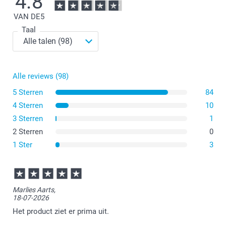
4.8
VAN DE
5
Taal
Alle reviews (98)
Vermijd het rechtstreeks gebruik van bestek op je
plastic placemat.
5 Sterren
84
Maak je placemat meteen na gebruik schoon om te
4 Sterren
10
voorkomen dat je etensresten moet opkrabben.
3 Sterren
1
Was de placemat met water en zeep; stop het niet in de
vaatwasser.
2 Sterren
0
Houd de placemat uit de buurt van warmtebronnen
1 Ster
3
(zoals pannen of kookplaten)
Marlies Aarts,
18-07-2026
Het product ziet er prima uit.