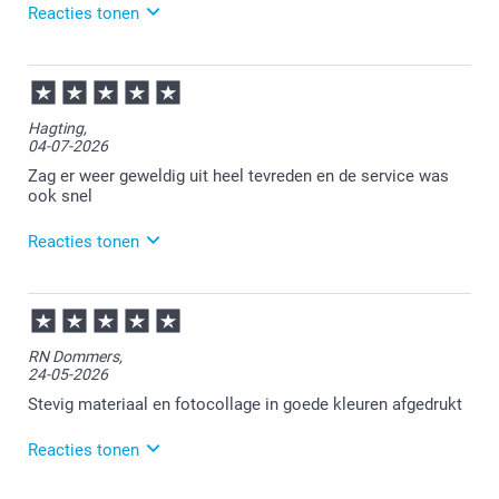
Reacties tonen
20-07-2026
14:46
Bedankt voor je review. Fijn om te horen dat je
Hagting,
tevreden bent met je placemat. Heel veel plezier
04-07-2026
ervan en we zien je graag nog eens terug.
Zag er weer geweldig uit heel tevreden en de service was
ook snel
Reacties tonen
07-07-2026
13:38
Bedankt voor je review. Leuk om te horen dat je
RN Dommers,
placemats bij ons hebt besteld en hier tevreden over
24-05-2026
bent. Heel veel plezier ervan en we zien je graag nog
eens terug.
Stevig materiaal en fotocollage in goede kleuren afgedrukt
Reacties tonen