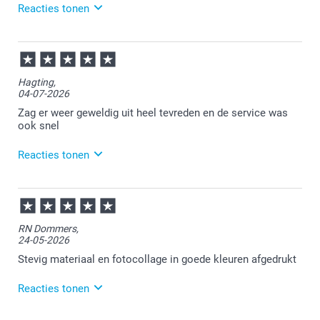
Reacties tonen
20-07-2026
14:46
Bedankt voor je review. Fijn om te horen dat je
Hagting,
tevreden bent met je placemat. Heel veel plezier
04-07-2026
ervan en we zien je graag nog eens terug.
Zag er weer geweldig uit heel tevreden en de service was
ook snel
Reacties tonen
07-07-2026
13:38
Bedankt voor je review. Leuk om te horen dat je
RN Dommers,
placemats bij ons hebt besteld en hier tevreden over
24-05-2026
bent. Heel veel plezier ervan en we zien je graag nog
eens terug.
Stevig materiaal en fotocollage in goede kleuren afgedrukt
Reacties tonen