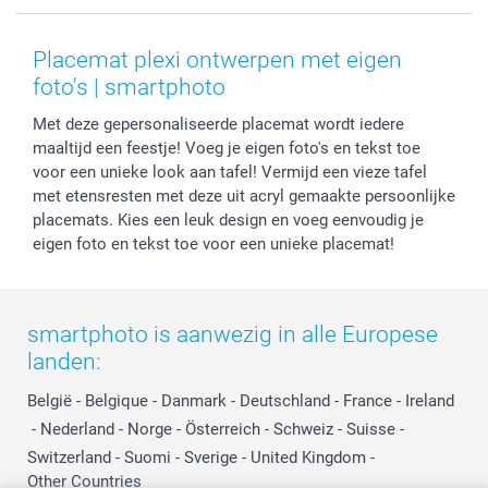
Voorwaarden
Mijn account
Kerst
Herroepingsrecht
Mijn orderstatus
Baby
Placemat plexi ontwerpen met eigen
Privacy
smartbonus
Moederdag
foto's | smartphoto
Cookiebeleid
smartfriends
Vaderdag
Met deze gepersonaliseerde placemat wordt iedere
Reviews
service@smartphoto.nl
Huwelijk
maaltijd een feestje! Voeg je eigen foto's en tekst toe
Prijslijst
Affiliate partnerprogramma
voor een unieke look aan tafel! Vermijd een vieze tafel
Investor Relations
Partnerships
met etensresten met deze uit acryl gemaakte persoonlijke
Influencer partnerprogramma
placemats. Kies een leuk design en voeg eenvoudig je
eigen foto en tekst toe voor een unieke placemat!
smartphoto is aanwezig in alle Europese
landen:
België
-
Belgique
-
Danmark
-
Deutschland
-
France
-
Ireland
-
Nederland
-
Norge
-
Österreich
-
Schweiz
-
Suisse
-
Switzerland
-
Suomi
-
Sverige
-
United Kingdom
-
Other Countries