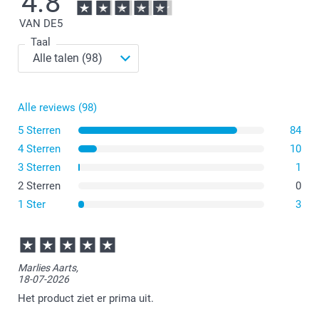
4.8
VAN DE
5
Taal
Alle reviews (98)
Vermijd het rechtstreeks gebruik van bestek op je
plastic placemat.
5 Sterren
84
Maak je placemat meteen na gebruik schoon om te
4 Sterren
10
voorkomen dat je etensresten moet opkrabben.
3 Sterren
1
Was de placemat met water en zeep; stop het niet in de
vaatwasser.
2 Sterren
0
Houd de placemat uit de buurt van warmtebronnen
1 Ster
3
(zoals pannen of kookplaten)
Marlies Aarts,
18-07-2026
Het product ziet er prima uit.