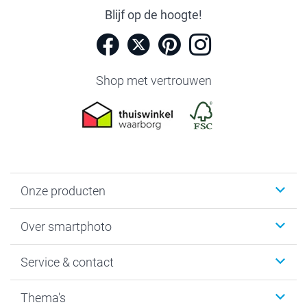
Blijf op de hoogte!
Shop met vertrouwen
Onze producten
Foto's afdrukken
Over smartphoto
Fotoboeken
Wanddecoratie
smartphoto
Service & contact
Fotocadeaus
Vacatures
Kalenders & agenda's
Sitemap
Service & Contact
Thema's
Kaarten
Bestelproces
Tevredenheidsgarantie