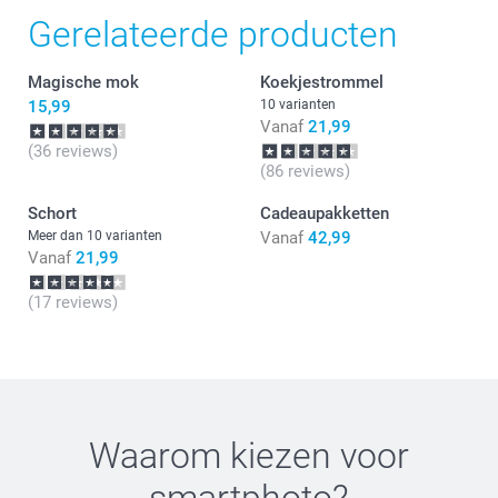
deze snel bij je is bezorgd. Veel plezier met de
Gerelateerde producten
nieuwe aanwinst op tafel!
Magische mok
Koekjestrommel
15,99
10 varianten
Vanaf
21,99
(36 reviews)
(86 reviews)
Schort
Cadeaupakketten
Meer dan 10 varianten
Vanaf
42,99
Vanaf
21,99
(17 reviews)
Waarom kiezen voor
smartphoto
?