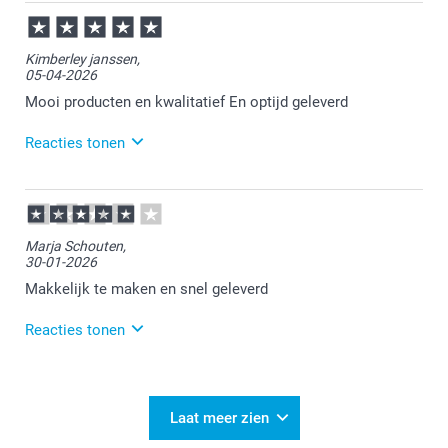
27-05-2026
17:23
Bedankt voor je review. Wat fijn dat je tevreden bent
Kimberley janssen,
met de kwaliteit van je placemat. Heel veel plezier er
05-04-2026
van!
Mooi producten en kwalitatief En optijd geleverd
Reacties tonen
07-04-2026
15:16
Heel veel plezier ervan!
Marja Schouten,
30-01-2026
Makkelijk te maken en snel geleverd
Reacties tonen
04-02-2026
11:19
Bedankt voor je positieve review! Wat fijn dat het
Laat meer zien
ontwerpen van de placemat zo vlot verliep en dat