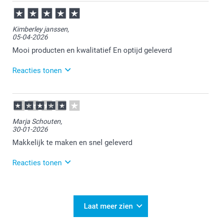
27-05-2026
17:23
Bedankt voor je review. Wat fijn dat je tevreden bent
Kimberley janssen,
met de kwaliteit van je placemat. Heel veel plezier er
05-04-2026
van!
Mooi producten en kwalitatief En optijd geleverd
Reacties tonen
07-04-2026
15:16
Heel veel plezier ervan!
Marja Schouten,
30-01-2026
Makkelijk te maken en snel geleverd
Reacties tonen
04-02-2026
11:19
Bedankt voor je positieve review! Wat fijn dat het
Laat meer zien
ontwerpen van de placemat zo vlot verliep en dat