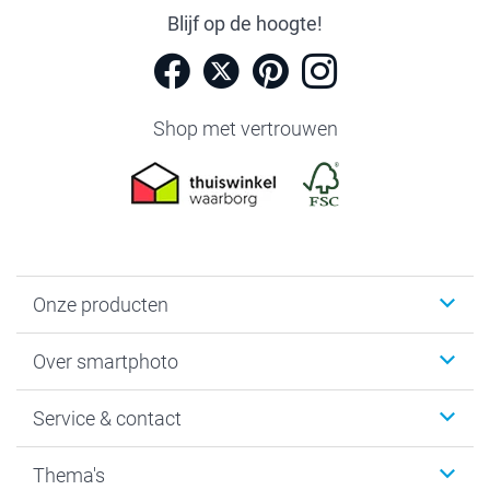
Blijf op de hoogte!
Shop met vertrouwen
Onze producten
Foto's afdrukken
Over smartphoto
Fotoboeken
Wanddecoratie
smartphoto
Service & contact
Fotocadeaus
Vacatures
Kalenders & agenda's
Sitemap
Service & Contact
Thema's
Kaarten
Bestelproces
Tevredenheidsgarantie