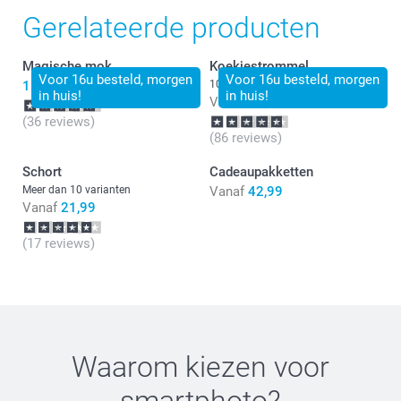
deze snel bij je is bezorgd. Veel plezier met de
Gerelateerde producten
nieuwe aanwinst op tafel!
Magische mok
Koekjestrommel
Voor 16u besteld, morgen
Voor 16u besteld, morgen
15,99
10 varianten
in huis!
in huis!
Vanaf
21,99
(36 reviews)
(86 reviews)
Schort
Cadeaupakketten
Meer dan 10 varianten
Vanaf
42,99
Vanaf
21,99
(17 reviews)
Waarom kiezen voor
smartphoto
?