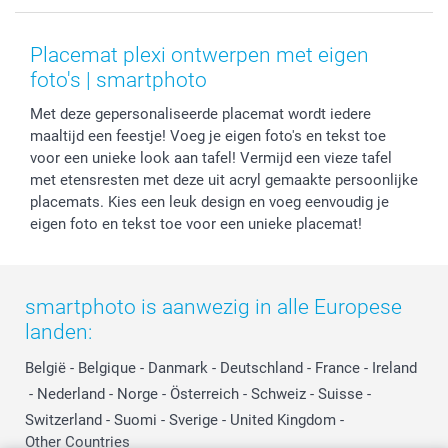
Voorwaarden
Mijn account
Kerst
Herroepingsrecht
Mijn orderstatus
Baby
Placemat plexi ontwerpen met eigen
Privacy
smartbonus
Moederdag
foto's | smartphoto
Cookiebeleid
smartfriends
Vaderdag
Met deze gepersonaliseerde placemat wordt iedere
Reviews
service@smartphoto.nl
Huwelijk
maaltijd een feestje! Voeg je eigen foto's en tekst toe
Prijslijst
Affiliate partnerprogramma
voor een unieke look aan tafel! Vermijd een vieze tafel
Investor Relations
Partnerships
met etensresten met deze uit acryl gemaakte persoonlijke
Influencer partnerprogramma
placemats. Kies een leuk design en voeg eenvoudig je
eigen foto en tekst toe voor een unieke placemat!
smartphoto is aanwezig in alle Europese
landen:
België
-
Belgique
-
Danmark
-
Deutschland
-
France
-
Ireland
-
Nederland
-
Norge
-
Österreich
-
Schweiz
-
Suisse
-
Switzerland
-
Suomi
-
Sverige
-
United Kingdom
-
Other Countries