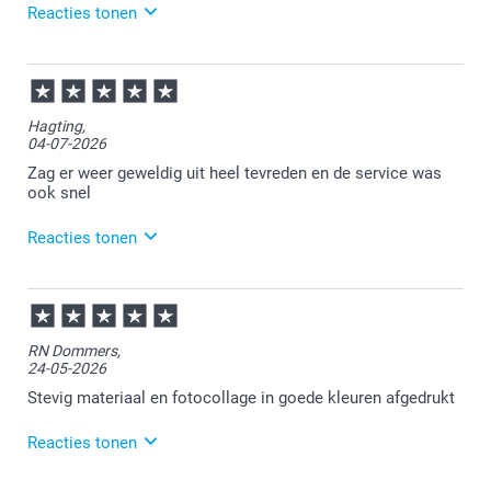
Reacties tonen
20-07-2026
14:46
Bedankt voor je review. Fijn om te horen dat je
Hagting,
tevreden bent met je placemat. Heel veel plezier
04-07-2026
ervan en we zien je graag nog eens terug.
Zag er weer geweldig uit heel tevreden en de service was
ook snel
Reacties tonen
07-07-2026
13:38
Bedankt voor je review. Leuk om te horen dat je
RN Dommers,
placemats bij ons hebt besteld en hier tevreden over
24-05-2026
bent. Heel veel plezier ervan en we zien je graag nog
eens terug.
Stevig materiaal en fotocollage in goede kleuren afgedrukt
Reacties tonen