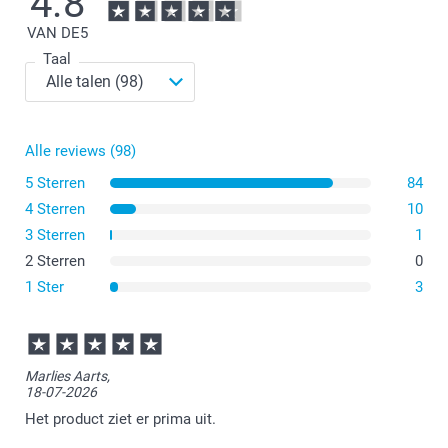
4.8
VAN DE
5
Taal
Alle reviews (98)
Vermijd het rechtstreeks gebruik van bestek op je
plastic placemat.
5 Sterren
84
Maak je placemat meteen na gebruik schoon om te
4 Sterren
10
voorkomen dat je etensresten moet opkrabben.
3 Sterren
1
Was de placemat met water en zeep; stop het niet in de
vaatwasser.
2 Sterren
0
Houd de placemat uit de buurt van warmtebronnen
1 Ster
3
(zoals pannen of kookplaten)
Marlies Aarts,
18-07-2026
Het product ziet er prima uit.