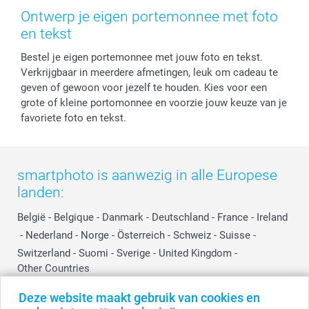
Herroepingsrecht
Mijn orderstatus
Baby
Ontwerp je eigen portemonnee met foto
Privacy
smartbonus
Moederdag
en tekst
Cookiebeleid
smartfriends
Vaderdag
Bestel je eigen portemonnee met jouw foto en tekst.
Reviews
service@smartphoto.nl
Huwelijk
Verkrijgbaar in meerdere afmetingen, leuk om cadeau te
Prijslijst
Affiliate partnerprogramma
geven of gewoon voor jezelf te houden. Kies voor een
Investor Relations
Partnerships
grote of kleine portomonnee en voorzie jouw keuze van je
Influencer partnerprogramma
favoriete foto en tekst.
smartphoto is aanwezig in alle Europese
landen:
België
-
Belgique
-
Danmark
-
Deutschland
-
France
-
Ireland
-
Nederland
-
Norge
-
Österreich
-
Schweiz
-
Suisse
-
Switzerland
-
Suomi
-
Sverige
-
United Kingdom
-
Other Countries
Deze website maakt gebruik van cookies en