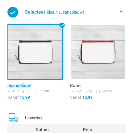
Selecteer kleur
(Jeansblauw)
Jeansblauw
Rood
13,2
9,1
13,2
9,1
3,5 cm
3,5 cm
Vanaf
15,99
Vanaf
15,99
Levering
Datum
Prijs