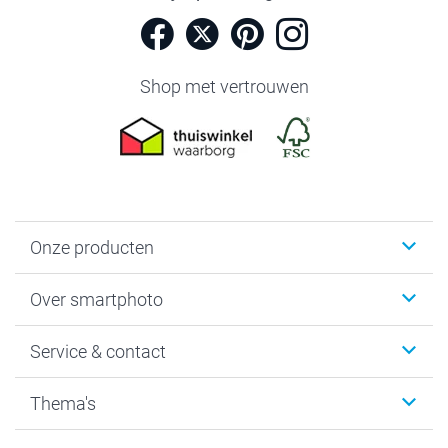
Shop met vertrouwen
Onze producten
Foto's afdrukken
Over smartphoto
Fotoboeken
Wanddecoratie
smartphoto
Service & contact
Fotocadeaus
Vacatures
Kalenders & agenda's
Sitemap
Service & Contact
Thema's
Kaarten
Bestelproces
Tevredenheidsgarantie
Voorwaarden
Mijn account
Kerst