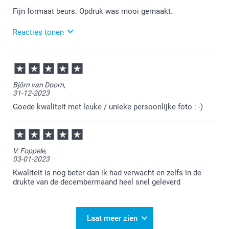
een mail over sturen met een foto van het geen waar
Fijn formaat beurs. Opdruk was mooi gemaakt.
je niet tevreden over bent.
Reacties tonen
09-12-2024
16:09
Heel veel plezier ervan!
Björn van Doorn,
31-12-2023
Goede kwaliteit met leuke / unieke persoonlijke foto : -)
V. Foppele,
03-01-2023
Kwaliteit is nog beter dan ik had verwacht en zelfs in de
drukte van de decembermaand heel snel geleverd
Laat meer zien