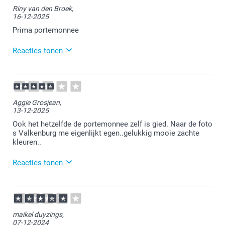
Riny van den Broek,
16-12-2025
Prima portemonnee
Reacties tonen
16-12-2025
13:01
Veel plezier van de portemonnee
Aggie Grosjean,
13-12-2025
Ook het hetzelfde de portemonnee zelf is gied. Naar de foto
s Valkenburg me eigenlijkt egen..gelukkig mooie zachte
kleuren..
Reacties tonen
16-12-2025
13:09
Bedankt voor je bericht.
maikel duyzings,
07-12-2024
Wanneer je niet tevreden bent mag je ons hier altijd