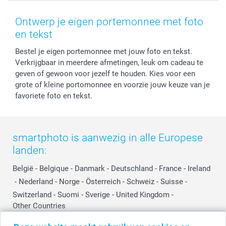
Voorwaarden
Mijn account
Kerst
Herroepingsrecht
Mijn orderstatus
Baby
Ontwerp je eigen portemonnee met foto
Privacy
smartbonus
Moederdag
en tekst
Cookiebeleid
smartfriends
Vaderdag
Bestel je eigen portemonnee met jouw foto en tekst.
Reviews
service@smartphoto.nl
Huwelijk
Verkrijgbaar in meerdere afmetingen, leuk om cadeau te
Prijslijst
Affiliate partnerprogramma
geven of gewoon voor jezelf te houden. Kies voor een
Investor Relations
Partnerships
grote of kleine portomonnee en voorzie jouw keuze van je
Influencer partnerprogramma
favoriete foto en tekst.
smartphoto is aanwezig in alle Europese
landen:
België
-
Belgique
-
Danmark
-
Deutschland
-
France
-
Ireland
-
Nederland
-
Norge
-
Österreich
-
Schweiz
-
Suisse
-
Switzerland
-
Suomi
-
Sverige
-
United Kingdom
-
Other Countries