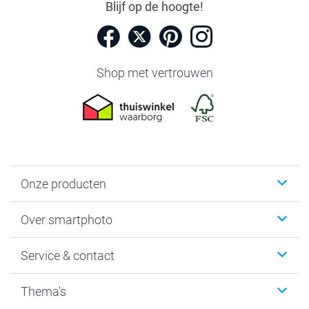
Blijf op de hoogte!
Shop met vertrouwen
Onze producten
Foto's afdrukken
Over smartphoto
Fotoboeken
Wanddecoratie
smartphoto
Service & contact
Fotocadeaus
Vacatures
Kalenders & agenda's
Sitemap
Service & Contact
Thema's
Kaarten
Bestelproces
Tevredenheidsgarantie