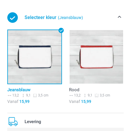
Selecteer kleur
(Jeansblauw)
Jeansblauw
Rood
13,2
9,1
13,2
9,1
3,5 cm
3,5 cm
Vanaf
15,99
Vanaf
15,99
Levering