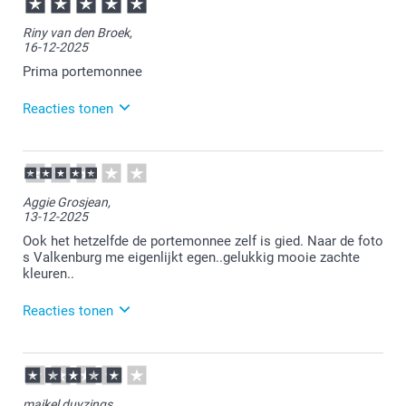
Riny van den Broek,
16-12-2025
Prima portemonnee
Reacties tonen
16-12-2025
13:01
Veel plezier van de portemonnee
Aggie Grosjean,
13-12-2025
Ook het hetzelfde de portemonnee zelf is gied. Naar de foto
s Valkenburg me eigenlijkt egen..gelukkig mooie zachte
kleuren..
Reacties tonen
16-12-2025
13:09
Bedankt voor je bericht.
maikel duyzings,