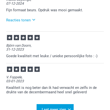
07-12-2024
Wanneer je niet tevreden bent mag je ons hier altijd
een mail over sturen met een foto van het geen waar
Fijn formaat beurs. Opdruk was mooi gemaakt.
je niet tevreden over bent.
Reacties tonen
09-12-2024
16:09
Heel veel plezier ervan!
Björn van Doorn,
31-12-2023
Goede kwaliteit met leuke / unieke persoonlijke foto : -)
V. Foppele,
03-01-2023
Kwaliteit is nog beter dan ik had verwacht en zelfs in de
drukte van de decembermaand heel snel geleverd
Laat meer zien