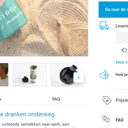
Ga naar de 
Leveri
Meer i
Heb je
s
FAQ
Prijsi
me dranken onderweg.
Alle prijzen zi
FAQ
s ochtends vertrekken naar werk, een