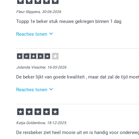
Fleur Slippens,
30-06-2026
Toppp 1e beker stuk nieuwe gekregen binnen 1 dag
Reacties tonen
30-06-2026
12:14
Heel goed te lezen.
Jolanda Visscher,
16-05-2026
Veel plezier ervan!
De beker lijkt van goede kwaliteit , maar dat zal de tijd moe
Reacties tonen
18-05-2026
13:49
Heel veel plezier van de reisbeker!
Katja Goldenbow,
18-12-2025
De reisbeker ziet heel mooie uit en is handig voor onderwe