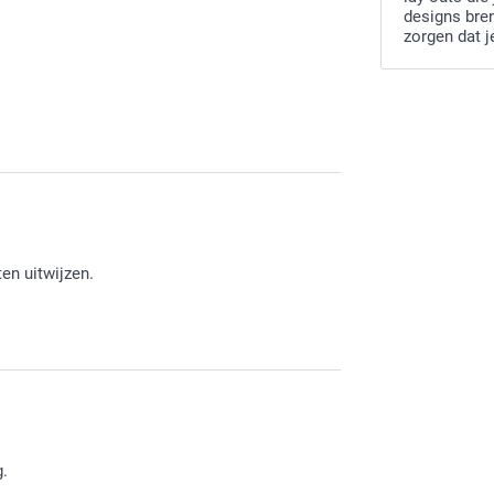
designs bre
zorgen dat j
ten uitwijzen.
g.