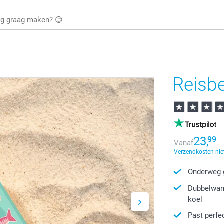
Reisb
23,
99
Vanaf
Verzendkosten nie
Onderweg g
Dubbelwand
koel
Past perfe