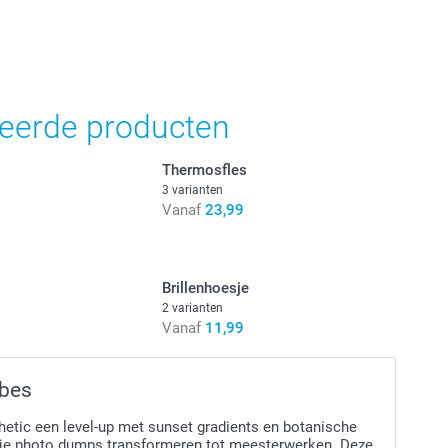
teerde producten
Thermosfles
3 varianten
Vanaf
23,99
Brillenhoesje
2 varianten
Vanaf
11,99
ibes
hetic een level-up met sunset gradients en botanische
e je photo dumps transformeren tot meesterwerken. Deze