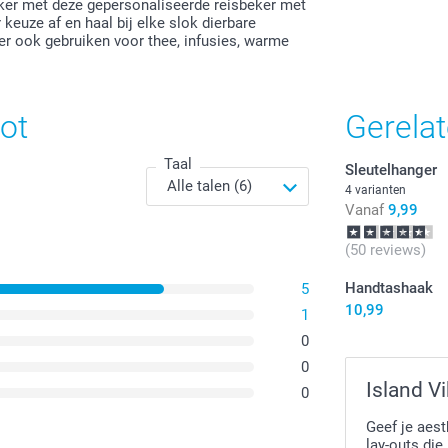
euker met deze gepersonaliseerde reisbeker met
 keuze af en haal bij elke slok dierbare
ker ook gebruiken voor thee, infusies, warme
ot
Gerela
Taal
Sleutelhanger
4 varianten
Vanaf
9,99
(50 reviews)
Handtashaak
5
10,99
1
0
0
Island V
0
Geef je aest
lay-outs di