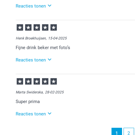
Reacties tonen
22-12-2025
14:13
Bedankt voor je review. Fijn om te horen dat je blij b
ervan!
Henk Broekhuijsen,
15-04-2025
Fijne drink beker met foto’s
Reacties tonen
15-04-2025
10:39
Bedankt voor je review. Erg fijn om te horen dat je bl
ervan!
Marta Swiderska,
28-02-2025
Super prima
Reacties tonen
03-03-2025
1
2
11:38