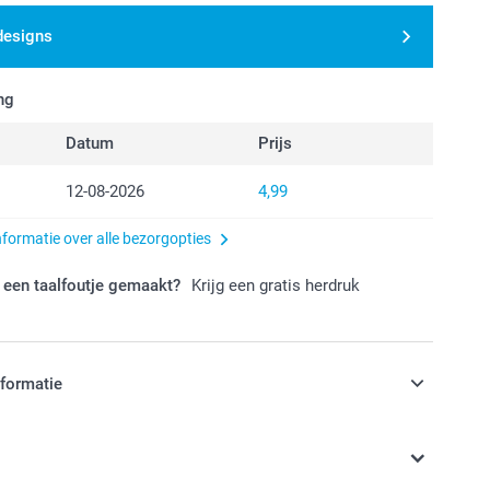
designs
ng
Datum
Prijs
12-08-2026
4,99
nformatie over alle bezorgopties
 een taalfoutje gemaakt?
Krijg een gratis herdruk
nformatie
jn in EURO (€) inclusief BTW en exclusief verzendkosten.