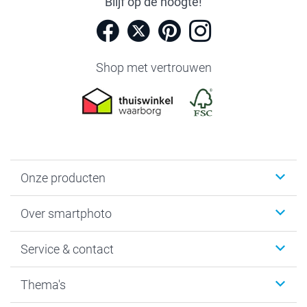
Blijf op de hoogte!
Shop met vertrouwen
Onze producten
Foto's afdrukken
Over smartphoto
Fotoboeken
Wanddecoratie
smartphoto
Service & contact
Fotocadeaus
Vacatures
Kalenders & agenda's
Sitemap
Service & Contact
Thema's
Kaarten
Bestelproces
Tevredenheidsgarantie