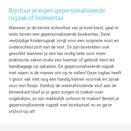
Voorwaarden
Mijn account
Kerst
Herroepingsrecht
Mijn orderstatus
Baby
Borduur je eigen gepersonaliseerde
Privacy
smartbonus
Moederdag
rugzak of boekentas
Cookiebeleid
smartfriends
Vaderdag
Wanneer je de eerste schooltas van je kind kiest, gaat er
Reviews
service@smartphoto.nl
Huwelijk
niets boven een gepersonaliseerde boekentas. Deze
Prijslijst
Affiliate partnerprogramma
veelzijdige kinderrugzak zorgt voor een originele noot en
Investor Relations
Partnerships
onderscheid zich van de rest. Ze zijn bovendien ook
Influencer partnerprogramma
geschikt wanneer je een tas nodig hebt voor meer
praktische zaken zoals een luiertas of gebruik hem als
handbagage op vakantie, De gepersonaliseerde rugzak
met naam is de manier om op te vallen! Deze rugtas heeft
1 groot vak met nog een handig kleiner voorvak en zijvak
voor een flesje. Dankzij de waterafstotende stof aan de
binnenkant hoef je je geen zorgen te maken over
ongelukjes, ze zijn makkelijk schoon te maken! Bestel je
gepersonaliseerde rugzak met borduursel nu en ga er
stijlvol op uit!