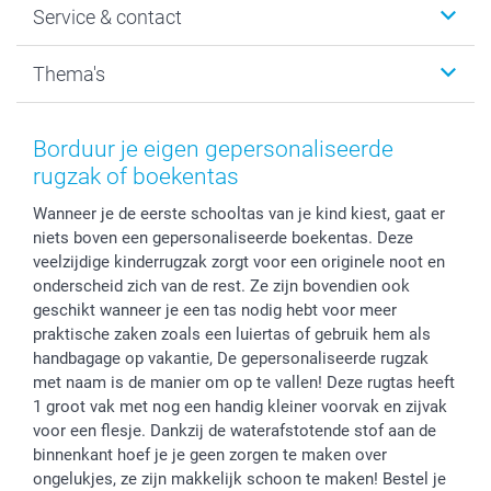
Service & contact
Fotocadeaus
Vacatures
Kalenders & agenda's
Sitemap
Service & Contact
Thema's
Kaarten
Bestelproces
Tevredenheidsgarantie
Voorwaarden
Mijn account
Kerst
Herroepingsrecht
Mijn orderstatus
Baby
Borduur je eigen gepersonaliseerde
Privacy
smartbonus
Moederdag
rugzak of boekentas
Cookiebeleid
smartfriends
Vaderdag
Wanneer je de eerste schooltas van je kind kiest, gaat er
Reviews
service@smartphoto.nl
Huwelijk
niets boven een gepersonaliseerde boekentas. Deze
Prijslijst
Affiliate partnerprogramma
veelzijdige kinderrugzak zorgt voor een originele noot en
Investor Relations
Partnerships
onderscheid zich van de rest. Ze zijn bovendien ook
Influencer partnerprogramma
geschikt wanneer je een tas nodig hebt voor meer
praktische zaken zoals een luiertas of gebruik hem als
handbagage op vakantie, De gepersonaliseerde rugzak
met naam is de manier om op te vallen! Deze rugtas heeft
1 groot vak met nog een handig kleiner voorvak en zijvak
voor een flesje. Dankzij de waterafstotende stof aan de
binnenkant hoef je je geen zorgen te maken over
ongelukjes, ze zijn makkelijk schoon te maken! Bestel je