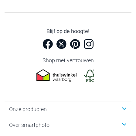
Blijf op de hoogte!
Shop met vertrouwen
Onze producten
Foto's afdrukken
Over smartphoto
Fotoboeken
Wanddecoratie
smartphoto