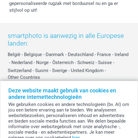
gepersonaliseerde rugzak met borduursel nu en ga er
stijlvol op uit!
smartphoto is aanwezig in alle Europese
landen:
België
-
Belgique
-
Danmark
-
Deutschland
-
France
-
Ireland
-
Nederland
-
Norge
-
Österreich
-
Schweiz
-
Suisse
-
Switzerland
-
Suomi
-
Sverige
-
United Kingdom
-
Other Countries
Deze website maakt gebruik van cookies en
andere internettechnologieën
Alle prijzen zijn in EURO (€) inclusief BTW en exclusief verzendkosten.
We gebruiken cookies en andere technologieën (bv. AI) om
jou een betere ervaring aan te bieden. We analyseren
websitebezoeken, personaliseren inhoud en advertenties
en bieden sociale media functies aan. We delen bepaalde
© smartphoto group. Alle rechten voorbehouden.
Disclaimer
informatie over websitegebruik met onze analytische -,
sociale media - en advertentiepartners. Je kan meer
nalezen over ons cookiebeleid
hier
.