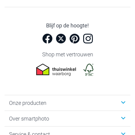
Blijf op de hoogte!
Shop met vertrouwen
Onze producten
Foto's afdrukken
Over smartphoto
Fotoboeken
Wanddecoratie
smartphoto
Service & contact