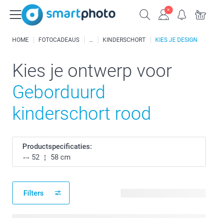
HOME
FOTOCADEAUS
KINDERSCHORT
KIES JE DESIGN
Kies je ontwerp voor
Geborduurd
kinderschort rood
Productspecificaties:
52
58 cm
Filters
12 beschikbare ontwerpen