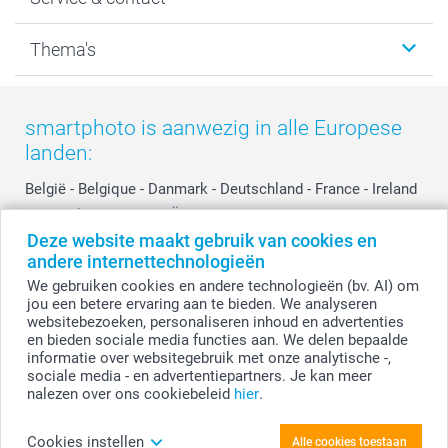
Fotocadeaus
Vacatures
Kalenders & agenda's
Sitemap
Service & Contact
Thema's
Kaarten
Bestelproces
Tevredenheidsgarantie
Voorwaarden
Mijn account
Kerst
Herroepingsrecht
Mijn orderstatus
Baby
smartphoto is aanwezig in alle Europese
Privacy
smartbonus
Moederdag
landen:
Cookiebeleid
smartfriends
Vaderdag
Reviews
service@smartphoto.nl
Huwelijk
België
-
Belgique
-
Danmark
-
Deutschland
-
France
-
Ireland
Prijslijst
Affiliate partnerprogramma
-
Nederland
-
Norge
-
Österreich
-
Schweiz
-
Suisse
-
Deze website maakt gebruik van cookies en
Investor Relations
Partnerships
Switzerland
-
Suomi
-
Sverige
-
United Kingdom
-
andere internettechnologieën
Other Countries
Influencer partnerprogramma
We gebruiken cookies en andere technologieën (bv. AI) om
jou een betere ervaring aan te bieden. We analyseren
websitebezoeken, personaliseren inhoud en advertenties
Alle prijzen zijn in EURO (€) inclusief BTW en exclusief verzendkosten.
en bieden sociale media functies aan. We delen bepaalde
informatie over websitegebruik met onze analytische -,
sociale media - en advertentiepartners. Je kan meer
nalezen over ons cookiebeleid
hier
.
© smartphoto group. Alle rechten voorbehouden.
Disclaimer
Cookies instellen
Alle cookies toestaan