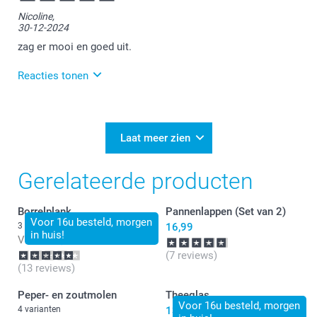
Heel leuk!
Nicoline,
30-12-2024
Veel plezier ervan.
zag er mooi en goed uit.
Reacties tonen
31-12-2024
10:38
Bedankt voor je bericht.
Laat meer zien
Veel plezier van je bestelling!
Gerelateerde producten
Borrelplank
Pannenlappen (Set van 2)
Voor 16u besteld, morgen
3 varianten
16,99
in huis!
Vanaf
24,99
(7 reviews)
(13 reviews)
Peper- en zoutmolen
Theeglas
Voor 16u besteld, morgen
4 varianten
13,99