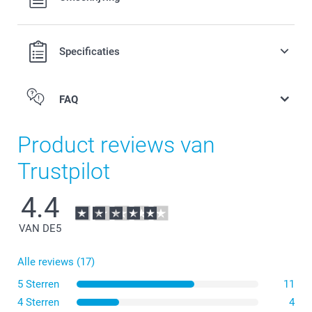
verzendkosten.
Specificaties
FAQ
Product reviews van
Trustpilot
4.4
VAN DE
5
Alle reviews (17)
5 Sterren
11
4 Sterren
4