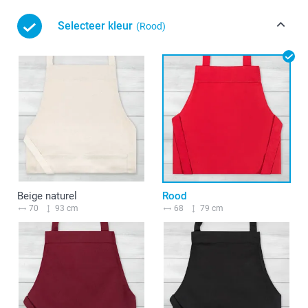
Selecteer kleur
(Rood)
Beige naturel
Rood
70
93 cm
68
79 cm