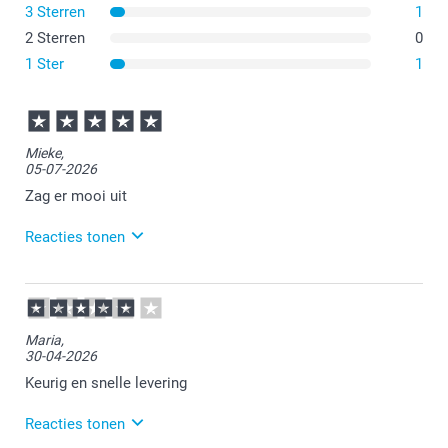
3 Sterren
1
2 Sterren
0
100% katoen
1 Ster
1
100% polyester
Mieke,
05-07-2026
Gemaakt van 100% natuurlijk fairtrade katoen* met de
Zag er mooi uit
look en feel van linnen
Verstelbare nekband
Reacties tonen
Grote voorzak
07-07-2026
14:00
Bedankt voor je review. Wat leuk om te horen dat je
Maria,
een schort bij ons hebt besteld en hier tevreden over
30-04-2026
bent. Heel veel plezier ervan!
Keurig en snelle levering
Reacties tonen