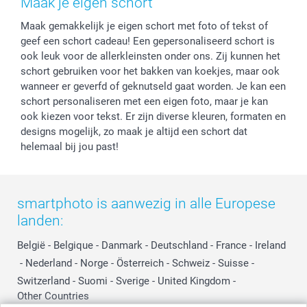
Maak je eigen schort
Privacy
smartbonus
Moederdag
Maak gemakkelijk je eigen schort met foto of tekst of
Cookiebeleid
smartfriends
Vaderdag
geef een schort cadeau! Een gepersonaliseerd schort is
Reviews
service@smartphoto.nl
Huwelijk
ook leuk voor de allerkleinsten onder ons. Zij kunnen het
Prijslijst
Affiliate partnerprogramma
schort gebruiken voor het bakken van koekjes, maar ook
Investor Relations
Partnerships
wanneer er geverfd of geknutseld gaat worden. Je kan een
schort personaliseren met een eigen foto, maar je kan
Influencer partnerprogramma
ook kiezen voor tekst. Er zijn diverse kleuren, formaten en
designs mogelijk, zo maak je altijd een schort dat
helemaal bij jou past!
smartphoto is aanwezig in alle Europese
landen:
België
-
Belgique
-
Danmark
-
Deutschland
-
France
-
Ireland
-
Nederland
-
Norge
-
Österreich
-
Schweiz
-
Suisse
-
Switzerland
-
Suomi
-
Sverige
-
United Kingdom
-
Other Countries