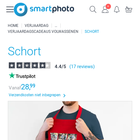
HOME
VERJAARDAG
VERJAARDAGSCADEAUS VOLWASSENEN
SCHORT
Schort
4.4
/
5
(17 reviews)
28,
99
Vanaf
Verzendkosten niet inbegrepen