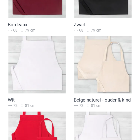
Bordeaux
Zwart
68
79 cm
68
79 cm
Wit
Beige naturel - ouder & kind
72
81 cm
72
81 cm