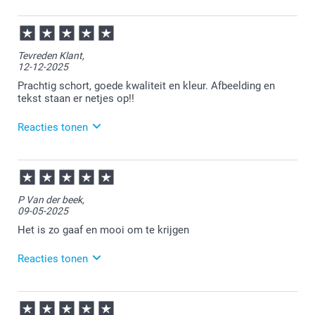
01-05-2026
14:19
Bedankt voor je review. Fijn dat je blij bent met je
Tevreden Klant,
ontvangen schort. Heel veel plezier er van!
12-12-2025
Prachtig schort, goede kwaliteit en kleur. Afbeelding en
tekst staan er netjes op!!
Reacties tonen
16-12-2025
13:16
Heel veel plezier ervan!
P Van der beek,
09-05-2025
Het is zo gaaf en mooi om te krijgen
Reacties tonen
12-05-2025
15:02