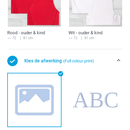
Rood - ouder & kind
Wit - ouder & kind
72
81 cm
72
81 cm
Kies de afwerking
(Full colour print)