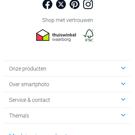
Shop met vertrouwen
Onze producten
Foto's afdrukken
Over smartphoto
Fotoboeken
Wanddecoratie
smartphoto
Service & contact
Fotocadeaus
Vacatures
Kalenders & agenda's
Sitemap
Service & Contact
Thema's
Kaarten
Bestelproces
Tevredenheidsgarantie
Voorwaarden
Mijn account
Kerst
Herroepingsrecht
Mijn orderstatus
Baby