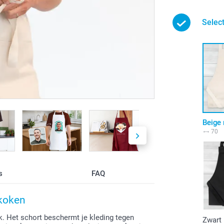
Select
Beige 
70
s
FAQ
 koken
k. Het schort beschermt je kleding tegen
Zwart