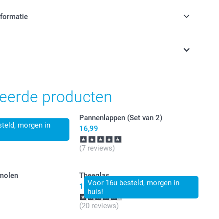
nformatie
jn in EURO (€) inclusief BTW en exclusief verzendkosten.
teerde producten
Pannenlappen (Set van 2)
teld, morgen in
16,99
(7 reviews)
tmolen
Theeglas
Voor 16u besteld, morgen in
13,99
huis!
(20 reviews)