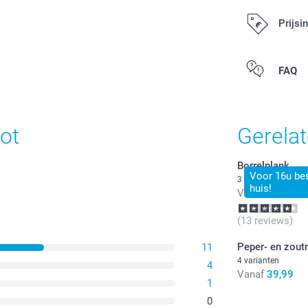
Prijsi
Alle prijzen zi
FAQ
ot
Gerela
Borrelplank
Voor 16u bes
3 varianten
huis!
Vanaf
24,99
(13 reviews)
Peper- en zou
11
4 varianten
4
Vanaf
39,99
1
0