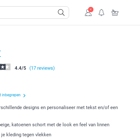
t
4.4
/
5
(17 reviews)
t inbegrepen
erschillende designs en personaliseer met tekst en/of een
 beige, katoenen schort met de look en feel van linnen
je kleding tegen vlekken