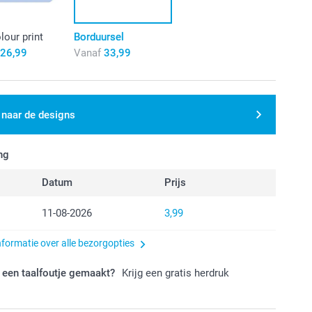
olour print
Borduursel
26,99
Vanaf
33,99
 naar de designs
ng
Datum
Prijs
11-08-2026
3,99
nformatie over alle bezorgopties
 een taalfoutje gemaakt?
Krijg een gratis herdruk