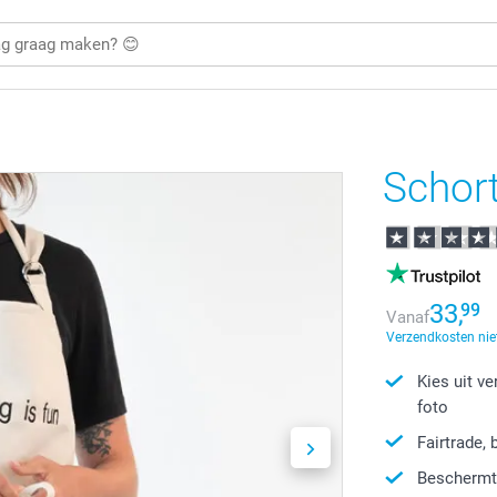
Schor
33,
99
Vanaf
Verzendkosten nie
Kies uit v
foto
Fairtrade,
Beschermt 