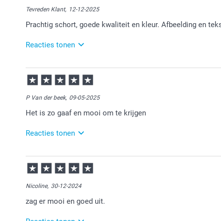
Tevreden Klant,
12-12-2025
Prachtig schort, goede kwaliteit en kleur. Afbeelding en teks
Reacties tonen
16-12-2025
13:16
Heel veel plezier ervan!
P Van der beek,
09-05-2025
Het is zo gaaf en mooi om te krijgen
Reacties tonen
12-05-2025
15:02
Heel leuk!
Nicoline,
30-12-2024
Veel plezier ervan.
zag er mooi en goed uit.