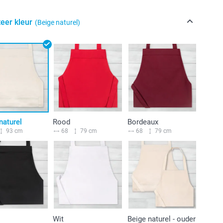
eer kleur
(Beige naturel)
naturel
Rood
Bordeaux
93 cm
68
79 cm
68
79 cm
Wit
Beige naturel - ouder