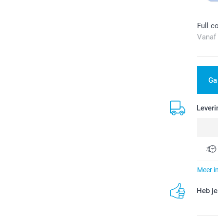
Full c
Vanaf
Ga
Leveri
Meer i
Heb je