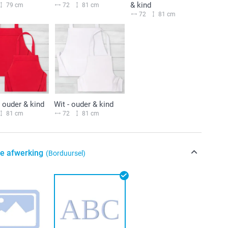
& kind
79 cm
72
81 cm
72
81 cm
 ouder & kind
Wit - ouder & kind
81 cm
72
81 cm
de afwerking
(Borduursel)