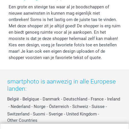
Privacy
smartbonus
Moederdag
Een grote en stevige tas waar al je boodschappen of
Cookiebeleid
smartfriends
Vaderdag
nieuwe aanwinsten in kunnen mag eigenlijk niet
Reviews
service@smartphoto.nl
Huwelijk
ontbreken! Soms is het lastig om de juiste tas te vinden.
Prijslijst
Affiliate partnerprogramma
Met deze shopper zit je altijd goed! De shopper is erg ruim
Investor Relations
Partnerships
en biedt genoeg ruimte voor al je aankopen. En het
mooiste is dat je deze shopper helemaal zelf kan maken!
Influencer partnerprogramma
Kies een design, voeg je favoriete foto's toe en bestellen
maar! Je kan ook een eigen design uploaden of de
shopper voorzien van je favoriete tekst of quote.
smartphoto is aanwezig in alle Europese
landen:
België
-
Belgique
-
Danmark
-
Deutschland
-
France
-
Ireland
-
Nederland
-
Norge
-
Österreich
-
Schweiz
-
Suisse
-
Switzerland
-
Suomi
-
Sverige
-
United Kingdom
-
Other Countries