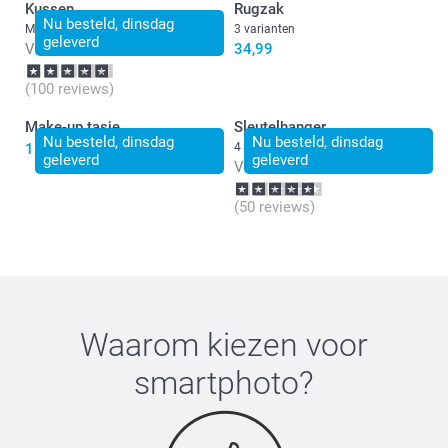
Kussen
Rugzak
Nu besteld, dinsdag
Meer dan 10 varianten
3 varianten
geleverd
Vanaf
17,49
34,99
(100 reviews)
Make-up tasje
Sleutelhanger
Nu besteld, dinsdag
Nu besteld, dinsdag
15,99
4 varianten
geleverd
geleverd
Vanaf
9,99
(50 reviews)
Waarom kiezen voor
smartphoto
?