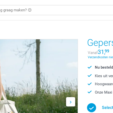
Geper
31,
99
Vanaf
Verzendkosten nie
Nu besteld
Kies uit v
Hoogwaard
Onze Maxi 
Selec