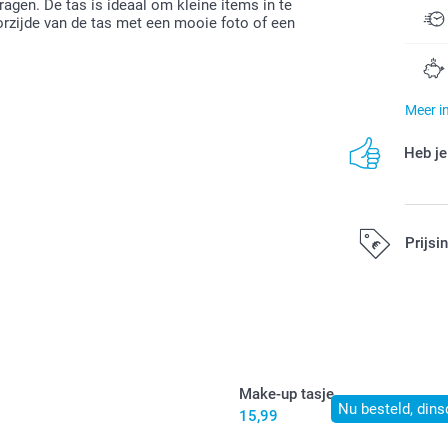
agen. De tas is ideaal om kleine items in te
orzijde van de tas met een mooie foto of een
Meer i
Heb je
Prijsi
Alle prijzen zi
Make-up tasje
Nu besteld, dins
15,99