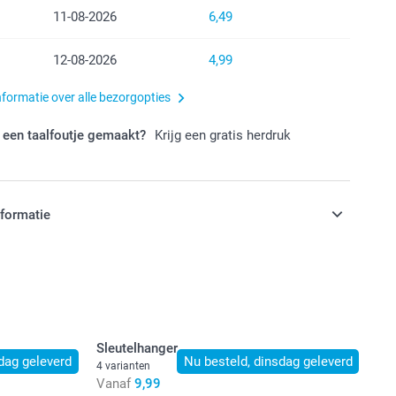
11-08-2026
6,49
12-08-2026
4,99
nformatie over alle bezorgopties
 een taalfoutje gemaakt?
Krijg een gratis herdruk
nformatie
jn in EURO (€) inclusief BTW en exclusief verzendkosten.
Sleutelhanger
dag geleverd
Nu besteld, dinsdag geleverd
4 varianten
Vanaf
9,99