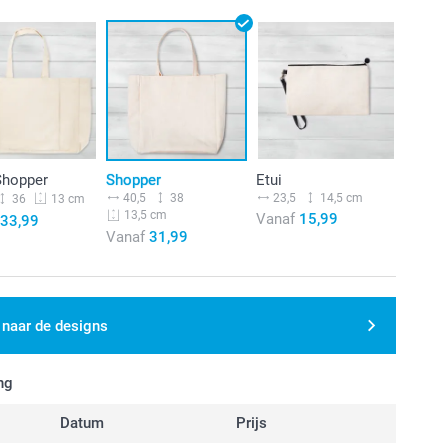
Shopper
Shopper
Etui
40,5
38
23,5
14,5 cm
36
13 cm
13,5 cm
Vanaf
15,99
33,99
Vanaf
31,99
 naar de designs
ng
Datum
Prijs