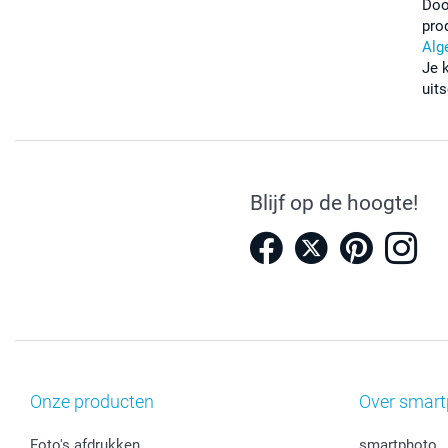
Doo
pro
Alg
Je 
uits
Blijf op de hoogte!
Onze producten
Over smart
Foto's afdrukken
smartphoto