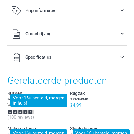
Prijsinformatie
Alle prijzen zijn in EURO (€) inclusief BTW en exclusief
Omschrijving
verzendkosten.
Specificaties
Gerelateerde producten
Kussen
Rugzak
Voor 16u besteld, morgen
Meer dan 10 varianten
3 varianten
in huis!
Vanaf
17,49
34,99
(100 reviews)
Make-up tasje
Sleutelhanger
Voor 16u besteld, morgen
Voor 16u besteld, morgen