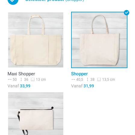
Maxi Shopper
Shopper
50
36
40,5
38
13 cm
13,5 cm
Vanaf
33,99
Vanaf
31,99