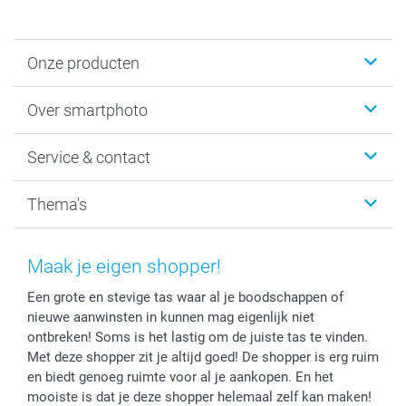
Onze producten
Foto's afdrukken
Over smartphoto
Fotoboeken
Wanddecoratie
smartphoto
Service & contact
Fotocadeaus
Vacatures
Kalenders & agenda's
Sitemap
Service & Contact
Thema's
Kaarten
Bestelproces
Tevredenheidsgarantie
Voorwaarden
Mijn account
Kerst
Herroepingsrecht
Mijn orderstatus
Baby
Maak je eigen shopper!
Privacy
smartbonus
Moederdag
Een grote en stevige tas waar al je boodschappen of
Cookiebeleid
smartfriends
Vaderdag
nieuwe aanwinsten in kunnen mag eigenlijk niet
Reviews
service@smartphoto.nl
Huwelijk
ontbreken! Soms is het lastig om de juiste tas te vinden.
Prijslijst
Affiliate partnerprogramma
Met deze shopper zit je altijd goed! De shopper is erg ruim
Investor Relations
Partnerships
en biedt genoeg ruimte voor al je aankopen. En het
mooiste is dat je deze shopper helemaal zelf kan maken!
Influencer partnerprogramma