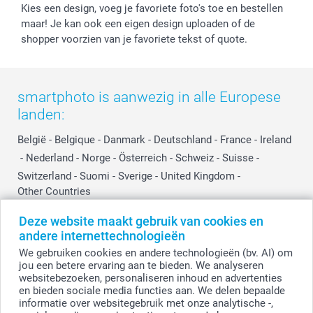
Kies een design, voeg je favoriete foto's toe en bestellen
maar! Je kan ook een eigen design uploaden of de
shopper voorzien van je favoriete tekst of quote.
smartphoto is aanwezig in alle Europese
landen:
België
-
Belgique
-
Danmark
-
Deutschland
-
France
-
Ireland
-
Nederland
-
Norge
-
Österreich
-
Schweiz
-
Suisse
-
Switzerland
-
Suomi
-
Sverige
-
United Kingdom
-
Other Countries
Deze website maakt gebruik van cookies en
andere internettechnologieën
Alle prijzen zijn in EURO (€) inclusief BTW en exclusief verzendkosten.
We gebruiken cookies en andere technologieën (bv. AI) om
jou een betere ervaring aan te bieden. We analyseren
websitebezoeken, personaliseren inhoud en advertenties
en bieden sociale media functies aan. We delen bepaalde
© smartphoto group. Alle rechten voorbehouden.
Disclaimer
informatie over websitegebruik met onze analytische -,