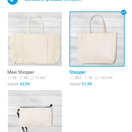
Maxi Shopper
Shopper
50
36
40,5
38
13 cm
13,5 cm
Vanaf
33,99
Vanaf
31,99