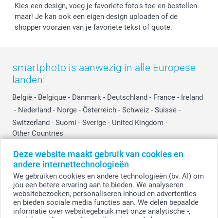
Kies een design, voeg je favoriete foto's toe en bestellen
maar! Je kan ook een eigen design uploaden of de
shopper voorzien van je favoriete tekst of quote.
smartphoto is aanwezig in alle Europese
landen:
België
-
Belgique
-
Danmark
-
Deutschland
-
France
-
Ireland
-
Nederland
-
Norge
-
Österreich
-
Schweiz
-
Suisse
-
Switzerland
-
Suomi
-
Sverige
-
United Kingdom
-
Other Countries
Deze website maakt gebruik van cookies en
andere internettechnologieën
Alle prijzen zijn in EURO (€) inclusief BTW en exclusief verzendkosten.
We gebruiken cookies en andere technologieën (bv. AI) om
jou een betere ervaring aan te bieden. We analyseren
websitebezoeken, personaliseren inhoud en advertenties
en bieden sociale media functies aan. We delen bepaalde
© smartphoto group. Alle rechten voorbehouden.
Disclaimer
informatie over websitegebruik met onze analytische -,