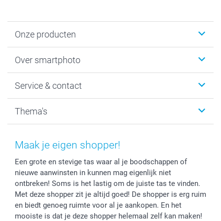
Onze producten
Foto's afdrukken
Over smartphoto
Fotoboeken
Wanddecoratie
smartphoto
Service & contact
Fotocadeaus
Vacatures
Kalenders & agenda's
Sitemap
Service & Contact
Thema's
Kaarten
Bestelproces
Tevredenheidsgarantie
Voorwaarden
Mijn account
Kerst
Herroepingsrecht
Mijn orderstatus
Baby
Maak je eigen shopper!
Privacy
smartbonus
Moederdag
Een grote en stevige tas waar al je boodschappen of
Cookiebeleid
smartfriends
Vaderdag
nieuwe aanwinsten in kunnen mag eigenlijk niet
Reviews
service@smartphoto.nl
Huwelijk
ontbreken! Soms is het lastig om de juiste tas te vinden.
Prijslijst
Affiliate partnerprogramma
Met deze shopper zit je altijd goed! De shopper is erg ruim
Investor Relations
Partnerships
en biedt genoeg ruimte voor al je aankopen. En het
mooiste is dat je deze shopper helemaal zelf kan maken!
Influencer partnerprogramma