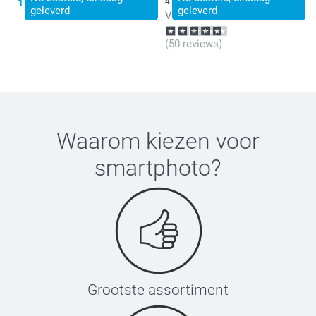
15,99
4 varianten
geleverd
geleverd
Vanaf
9,99
(50 reviews)
Waarom kiezen voor
smartphoto
?
Grootste assortiment