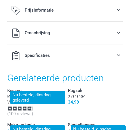
Prijsinformatie
Alle prijzen zijn in EURO (€) inclusief BTW en exclusief
Omschrijving
verzendkosten.
Specificaties
Gerelateerde producten
Kussen
Rugzak
Nu besteld, dinsdag
Meer dan 10 varianten
3 varianten
geleverd
Vanaf
17,49
34,99
(100 reviews)
Make-up tasje
Sleutelhanger
Nu besteld, dinsdag
Nu besteld, dinsdag