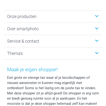
Onze producten
Foto's afdrukken
Over smartphoto
Fotoboeken
Wanddecoratie
smartphoto
Service & contact
Fotocadeaus
Vacatures
Kalenders & agenda's
Sitemap
Service & Contact
Thema's
Kaarten
Bestelproces
Tevredenheidsgarantie
Voorwaarden
Mijn account
Kerst
Herroepingsrecht
Mijn orderstatus
Baby
Maak je eigen shopper!
Privacy
smartbonus
Moederdag
Een grote en stevige tas waar al je boodschappen of
Cookiebeleid
smartfriends
Vaderdag
nieuwe aanwinsten in kunnen mag eigenlijk niet
Reviews
service@smartphoto.nl
Huwelijk
ontbreken! Soms is het lastig om de juiste tas te vinden.
Prijslijst
Affiliate partnerprogramma
Met deze shopper zit je altijd goed! De shopper is erg ruim
Investor Relations
Partnerships
en biedt genoeg ruimte voor al je aankopen. En het
mooiste is dat je deze shopper helemaal zelf kan maken!
Influencer partnerprogramma