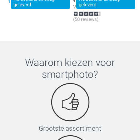
15,99
4 varianten
geleverd
geleverd
Vanaf
9,99
(50 reviews)
Waarom kiezen voor
smartphoto
?
Grootste assortiment