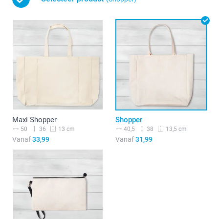
Maxi Shopper
Shopper
50
36
40,5
38
13 cm
13,5 cm
Vanaf
33,99
Vanaf
31,99