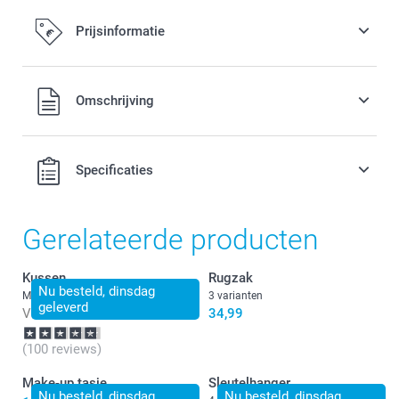
Prijsinformatie
Alle prijzen zijn in EURO (€) inclusief BTW en exclusief
Omschrijving
verzendkosten.
Specificaties
Gerelateerde producten
Kussen
Rugzak
Nu besteld, dinsdag
Meer dan 10 varianten
3 varianten
geleverd
Vanaf
17,49
34,99
(100 reviews)
Make-up tasje
Sleutelhanger
Nu besteld, dinsdag
Nu besteld, dinsdag