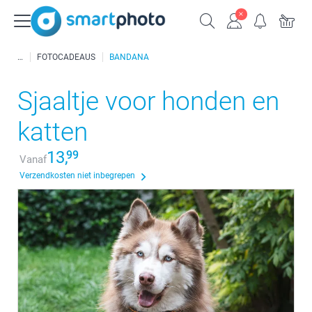
FOTOCADEAUS
BANDANA
Sjaaltje voor honden en
katten
13,
99
Vanaf
Verzendkosten niet inbegrepen