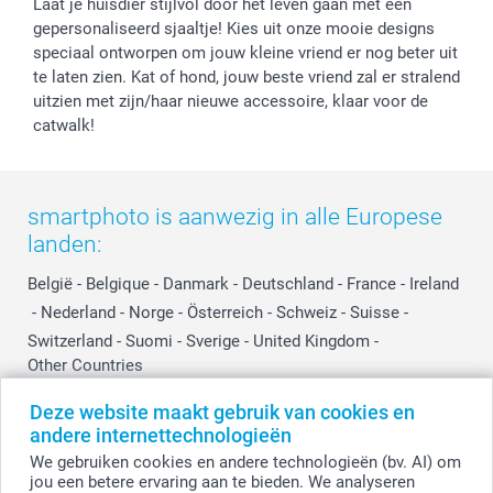
Laat je huisdier stijlvol door het leven gaan met een
Cookiebeleid
smartfriends
Vaderdag
gepersonaliseerd sjaaltje! Kies uit onze mooie designs
Reviews
service@smartphoto.nl
Huwelijk
speciaal ontworpen om jouw kleine vriend er nog beter uit
Prijslijst
Affiliate partnerprogramma
te laten zien. Kat of hond, jouw beste vriend zal er stralend
Investor Relations
Partnerships
uitzien met zijn/haar nieuwe accessoire, klaar voor de
catwalk!
Influencer partnerprogramma
smartphoto is aanwezig in alle Europese
landen:
België
-
Belgique
-
Danmark
-
Deutschland
-
France
-
Ireland
-
Nederland
-
Norge
-
Österreich
-
Schweiz
-
Suisse
-
Switzerland
-
Suomi
-
Sverige
-
United Kingdom
-
Other Countries
Deze website maakt gebruik van cookies en
andere internettechnologieën
Alle prijzen zijn in EURO (€) inclusief BTW en exclusief verzendkosten.
We gebruiken cookies en andere technologieën (bv. AI) om
jou een betere ervaring aan te bieden. We analyseren