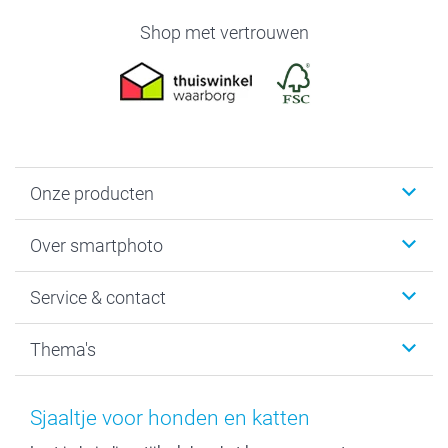
Shop met vertrouwen
Onze producten
Foto's afdrukken
Over smartphoto
Fotoboeken
Wanddecoratie
smartphoto
Service & contact
Fotocadeaus
Vacatures
Kalenders & agenda's
Sitemap
Service & Contact
Thema's
Kaarten
Bestelproces
Tevredenheidsgarantie
Voorwaarden
Mijn account
Kerst
Herroepingsrecht
Mijn orderstatus
Baby
Sjaaltje voor honden en katten
Privacy
smartbonus
Moederdag