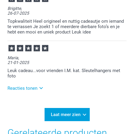
Veel plezier van de sleutelhanger!
Brigitte,
26-07-2025
Topkwaliteit Heel origineel en nuttig cadeautje om iemand
te verrassen Je zoekt 1 of meerdere dierbare foto’s en je
hebt een mooi en uniek product Leuk idee
Maria,
21-01-2025
Leuk cadeau...voor vrienden I.M. kat. Sleutelhangers met
foto
Reacties tonen
23-01-2025
10:29
Bedankt voor je review. Leuk om te horen dat je een
Laat meer zien
cadeautje hebt gemaakt op onze site. Veel plezier
ervan voor de ontvangers en wellicht tot een
Gerelateerde producten
volgende keer.