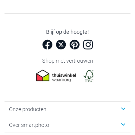
Blijf op de hoogte!
Shop met vertrouwen
Onze producten
Foto's afdrukken
Over smartphoto
Fotoboeken
Wanddecoratie
smartphoto