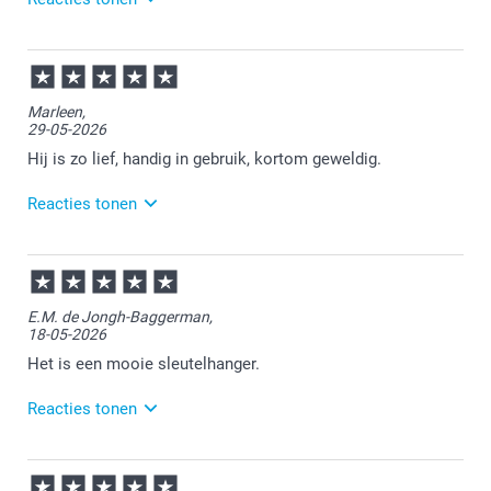
07-07-2026
13:37
Bedankt voor je review. Fijn om te horen dat je
Marleen,
tevreden bent. Heel veel plezier van je sleutelhanger!
29-05-2026
Hij is zo lief, handig in gebruik, kortom geweldig.
Reacties tonen
01-06-2026
13:23
Bedankt voor je bericht.
E.M. de Jongh-Baggerman,
18-05-2026
Wat leuk om te lezen.
Het is een mooie sleutelhanger.
Heel veel plezier ervan!
Reacties tonen
18-05-2026
13:47