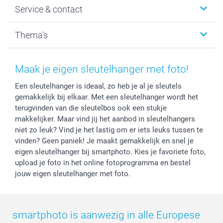
Service & contact
Fotocadeaus
Vacatures
Kalenders & agenda's
Sitemap
Service & Contact
Thema's
Kaarten
Bestelproces
Tevredenheidsgarantie
Voorwaarden
Mijn account
Kerst
Herroepingsrecht
Mijn orderstatus
Baby
Maak je eigen sleutelhanger met foto!
Privacy
smartbonus
Moederdag
Een sleutelhanger is ideaal, zo heb je al je sleutels
Cookiebeleid
smartfriends
Vaderdag
gemakkelijk bij elkaar. Met een sleutelhanger wordt het
Reviews
service@smartphoto.nl
Huwelijk
terugvinden van die sleutelbos ook een stukje
Prijslijst
Affiliate partnerprogramma
makkelijker. Maar vind jij het aanbod in sleutelhangers
Investor Relations
Partnerships
niet zo leuk? Vind je het lastig om er iets leuks tussen te
vinden? Geen paniek! Je maakt gemakkelijk en snel je
Influencer partnerprogramma
eigen sleutelhanger bij smartphoto. Kies je favoriete foto,
upload je foto in het online fotoprogramma en bestel
jouw eigen sleutelhanger met foto.
smartphoto is aanwezig in alle Europese