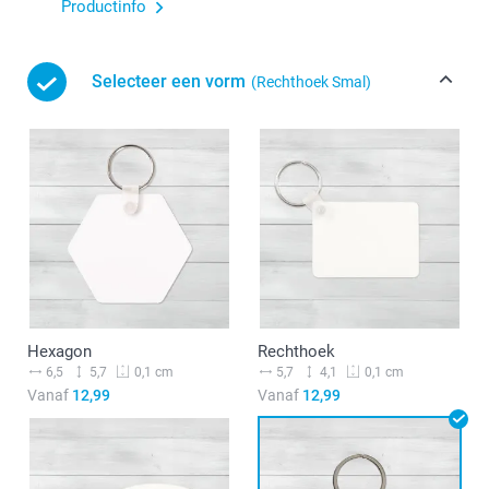
Productinfo
Selecteer een vorm
(Rechthoek Smal)
Hexagon
Rechthoek
6,5
5,7
5,7
4,1
0,1 cm
0,1 cm
Vanaf
12,99
Vanaf
12,99