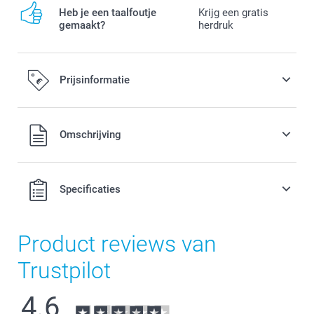
Heb je een taalfoutje
Krijg een gratis
gemaakt?
herdruk
Prijsinformatie
Alle prijzen zijn in EURO (€) inclusief BTW en exclusief
Omschrijving
verzendkosten.
Specificaties
Product reviews van
Trustpilot
4.6