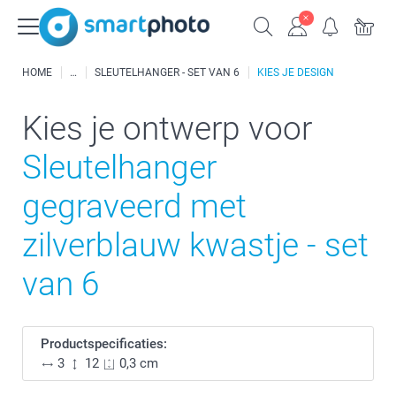
HOME
SLEUTELHANGER - SET VAN 6
KIES JE DESIGN
Kies je ontwerp voor
Sleutelhanger
gegraveerd met
zilverblauw kwastje - set
van 6
Productspecificaties:
3
12
0,3 cm