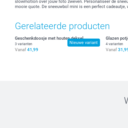
slowmotion over jouw foto zweven. Personaliseer de sneeu
mooie quote. De sneeuwbol mini is een perfect cadeautje, 
Gerelateerde producten
Geschenkdoosje met houten deksel
Glazen potj
Nieuwe variant
3 varianten
4 varianten
Vanaf
41,99
Vanaf
31,9