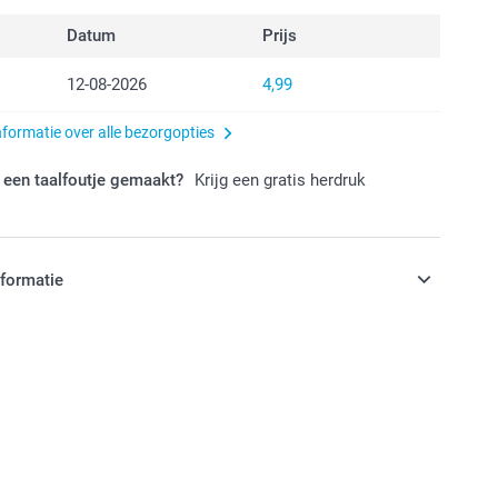
Datum
Prijs
12-08-2026
4,99
nformatie over alle bezorgopties
 een taalfoutje gemaakt?
Krijg een gratis herdruk
nformatie
jn in EURO (€) inclusief BTW en exclusief verzendkosten.