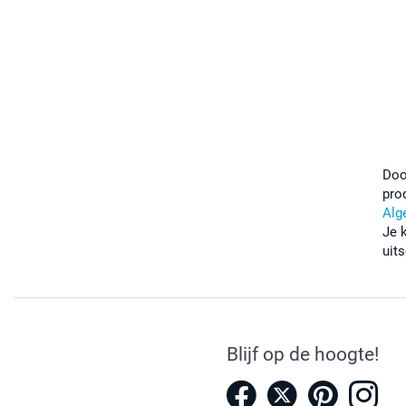
Doo
pro
Alg
Je 
uits
Blijf op de hoogte!