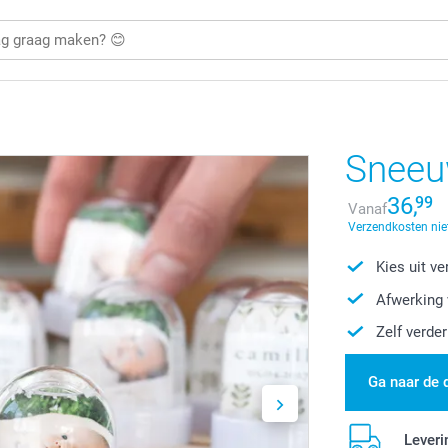
Sneeuw
36,
99
Vanaf
Verzendkosten nie
Kies uit v
Afwerking 
Zelf verde
Ga naar de 
Leveri