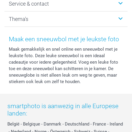
Service & contact
Fotocadeaus
Vacatures
Kalenders & agenda's
Sitemap
Service & Contact
Thema's
Kaarten
Bestelproces
Tevredenheidsgarantie
Voorwaarden
Mijn account
Kerst
Herroepingsrecht
Mijn orderstatus
Baby
Maak een sneeuwbol met je leukste foto
Privacy
smartbonus
Moederdag
Maak gemakkelijk en snel online een sneeuwbol met je
Cookiebeleid
smartfriends
Vaderdag
leukste foto. Deze leuke sneeuwbol is een ideaal
Reviews
service@smartphoto.nl
Huwelijk
cadeautje voor iedere gelegenheid. Voeg een leuke foto
Prijslijst
Affiliate partnerprogramma
toe en deze sneeuwbol kan schitteren in je kamer. De
Investor Relations
Partnerships
sneeuwglobe is niet alleen leuk om weg te geven, maar
stiekem ook leuk om zelf te houden.
Influencer partnerprogramma
smartphoto is aanwezig in alle Europese
landen:
België
-
Belgique
-
Danmark
-
Deutschland
-
France
-
Ireland
-
Nederland
-
Norge
-
Österreich
-
Schweiz
-
Suisse
-