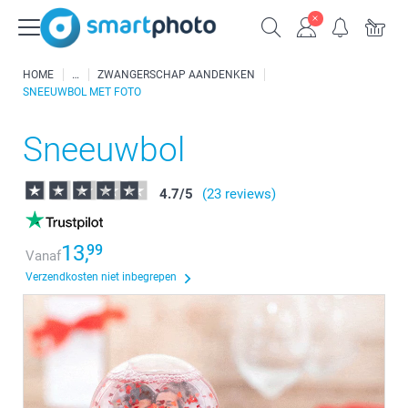
HOME
ZWANGERSCHAP AANDENKEN
SNEEUWBOL MET FOTO
Sneeuwbol
4.7
/
5
(23 reviews)
13,
99
Vanaf
Verzendkosten niet inbegrepen