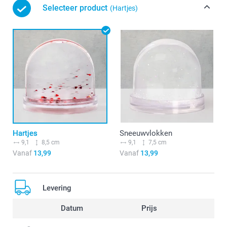
Selecteer product
(Hartjes)
Hartjes
Sneeuwvlokken
9,1
8,5 cm
9,1
7,5 cm
Vanaf
13,99
Vanaf
13,99
Levering
Datum
Prijs