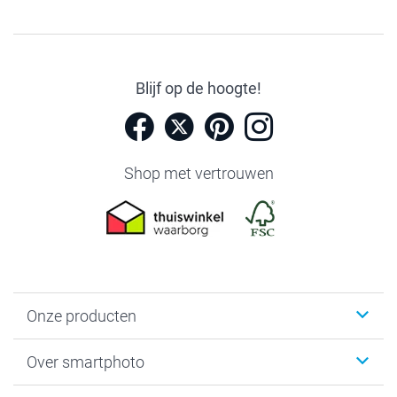
Blijf op de hoogte!
Shop met vertrouwen
Onze producten
Foto's afdrukken
Over smartphoto
Fotoboeken
Wanddecoratie
smartphoto