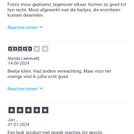
Heel veel plezier ervan!
Foto's mooi geplaatst, tegenover elkaar. Komen zo goed tot
hun recht. Mooi afgewerkt met die hartjes, die eromheen
kunnen dwarrelen.
Reacties tonen
06-02-2025
09:17
Bedankt voor je reactie.
Nanda Leereveld,
14-06-2024
Wat leuk om te lezen dat je zo tevreden bent met je
bestelling.
Beetje klein. Had andere verwachting. Maar voor het
overige vind ik jullie echt goed
Veel plezier ervan!
Reacties tonen
17-06-2024
12:07
Bedankt voor je bericht.
Jan .,
01-01-2024
Dat is goed om te lezen.
Een leuk product met goede reacties tot gevolg .