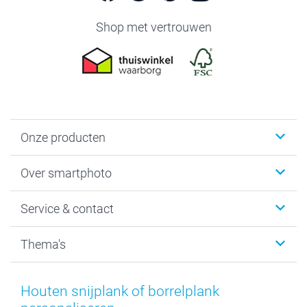
Shop met vertrouwen
Onze producten
Foto's afdrukken
Over smartphoto
Fotoboeken
Wanddecoratie
smartphoto
Service & contact
Fotocadeaus
Vacatures
Kalenders & agenda's
Sitemap
Service & Contact
Thema's
Kaarten
Bestelproces
Tevredenheidsgarantie
Voorwaarden
Mijn account
Kerst
Herroepingsrecht
Mijn orderstatus
Baby
Houten snijplank of borrelplank
Privacy
smartbonus
Moederdag