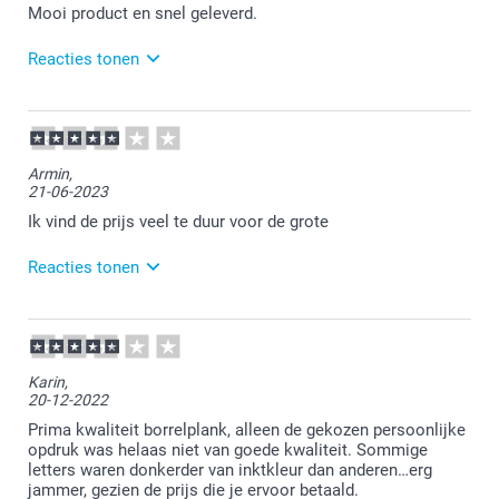
Mooi product en snel geleverd.
Reacties tonen
28-11-2024
10:20
Bedankt voor je bericht.
Armin,
21-06-2023
Veel plezier ervan!
Ik vind de prijs veel te duur voor de grote
Reacties tonen
21-06-2023
16:44
Bedankt voor je review. Vervelend om te vernemen
Karin,
dat je het zo ervaart. De grootte van de plank wordt
20-12-2022
ook gecommuniceerd op onze website. Aan de prijs
kunnen wij helaas veranderen. Wel hebben wij vaak
Prima kwaliteit borrelplank, alleen de gekozen persoonlijke
leuke acties lopen op onze website voor korting!
opdruk was helaas niet van goede kwaliteit. Sommige
letters waren donkerder van inktkleur dan anderen…erg
jammer, gezien de prijs die je ervoor betaald.