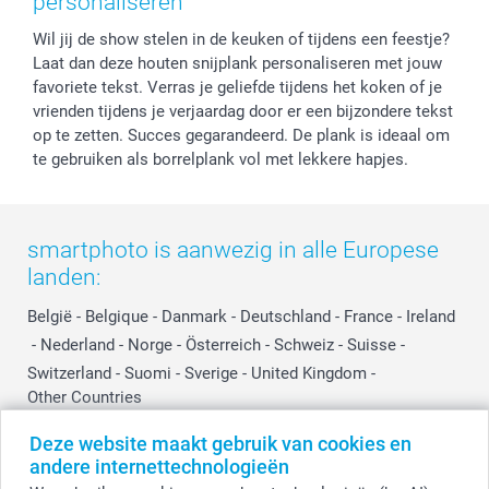
personaliseren
Cookiebeleid
smartfriends
Vaderdag
Wil jij de show stelen in de keuken of tijdens een feestje?
Reviews
service@smartphoto.nl
Huwelijk
Laat dan deze houten snijplank personaliseren met jouw
Prijslijst
Affiliate partnerprogramma
favoriete tekst. Verras je geliefde tijdens het koken of je
Investor Relations
Partnerships
vrienden tijdens je verjaardag door er een bijzondere tekst
Influencer partnerprogramma
op te zetten. Succes gegarandeerd. De plank is ideaal om
te gebruiken als borrelplank vol met lekkere hapjes.
smartphoto is aanwezig in alle Europese
landen:
België
-
Belgique
-
Danmark
-
Deutschland
-
France
-
Ireland
-
Nederland
-
Norge
-
Österreich
-
Schweiz
-
Suisse
-
Switzerland
-
Suomi
-
Sverige
-
United Kingdom
-
Other Countries
Deze website maakt gebruik van cookies en
andere internettechnologieën
Alle prijzen zijn in EURO (€) inclusief BTW en exclusief verzendkosten.