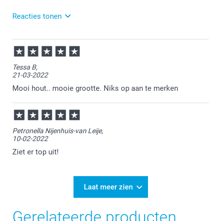
Reacties tonen
28-12-2022
14:35
Bedankt voor je bericht. Vervelend om te vernemen.
Tessa B,
Zou je ons een mail willen sturen met je
21-03-2022
ordernummer en je klacht? De klantenservice helpt
je graag verder! service@smartphoto.nl
Mooi hout.. mooie grootte. Niks op aan te merken
Petronella Nijenhuis-van Leije,
10-02-2022
Ziet er top uit!
Laat meer zien
Gerelateerde producten