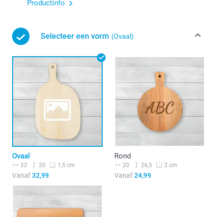
Productinfo
Selecteer een vorm
(Ovaal)
Ovaal
Rond
33
20
20
26,5
1,5 cm
2 cm
Vanaf
32,99
Vanaf
24,99