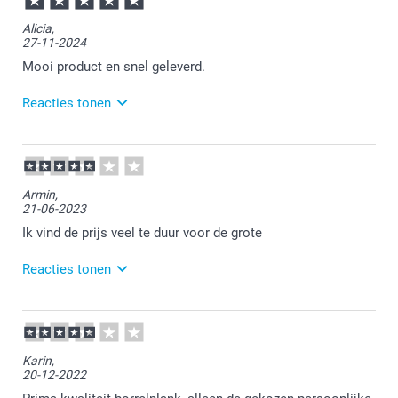
Alicia,
27-11-2024
Mooi product en snel geleverd.
Reacties tonen
28-11-2024
10:20
Bedankt voor je bericht.
Armin,
21-06-2023
Veel plezier ervan!
Ik vind de prijs veel te duur voor de grote
Reacties tonen
21-06-2023
16:44
Bedankt voor je review. Vervelend om te vernemen
Karin,
dat je het zo ervaart. De grootte van de plank wordt
20-12-2022
ook gecommuniceerd op onze website. Aan de prijs
kunnen wij helaas veranderen. Wel hebben wij vaak