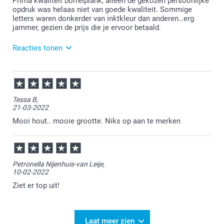
Prima kwaliteit borrelplank, alleen de gekozen persoonlijke
leuke acties lopen op onze website voor korting!
opdruk was helaas niet van goede kwaliteit. Sommige
letters waren donkerder van inktkleur dan anderen…erg
jammer, gezien de prijs die je ervoor betaald.
Reacties tonen
28-12-2022
14:35
Bedankt voor je bericht. Vervelend om te vernemen.
Tessa B,
Zou je ons een mail willen sturen met je
21-03-2022
ordernummer en je klacht? De klantenservice helpt
je graag verder! service@smartphoto.nl
Mooi hout.. mooie grootte. Niks op aan te merken
Petronella Nijenhuis-van Leije,
10-02-2022
Ziet er top uit!
Laat meer zien