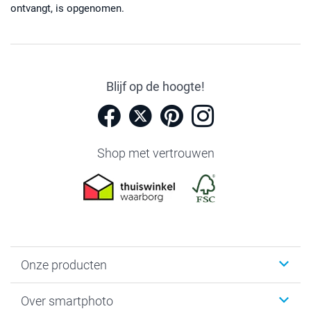
ontvangt, is opgenomen.
Blijf op de hoogte!
Shop met vertrouwen
Onze producten
Foto's afdrukken
Over smartphoto
Fotoboeken