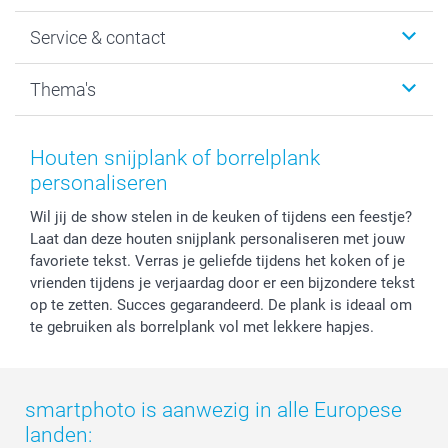
Wanddecoratie
smartphoto
Service & contact
Fotocadeaus
Vacatures
Kalenders & agenda's
Sitemap
Service & Contact
Thema's
Kaarten
Bestelproces
Tevredenheidsgarantie
Voorwaarden
Mijn account
Kerst
Herroepingsrecht
Mijn orderstatus
Baby
Houten snijplank of borrelplank
Privacy
smartbonus
Moederdag
personaliseren
Cookiebeleid
smartfriends
Vaderdag
Wil jij de show stelen in de keuken of tijdens een feestje?
Reviews
service@smartphoto.nl
Huwelijk
Laat dan deze houten snijplank personaliseren met jouw
Prijslijst
Affiliate partnerprogramma
favoriete tekst. Verras je geliefde tijdens het koken of je
Investor Relations
Partnerships
vrienden tijdens je verjaardag door er een bijzondere tekst
Influencer partnerprogramma
op te zetten. Succes gegarandeerd. De plank is ideaal om
te gebruiken als borrelplank vol met lekkere hapjes.
smartphoto is aanwezig in alle Europese
landen: