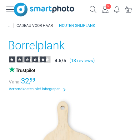
CADEAU VOOR HAAR
HOUTEN SNIJPLANK
Borrelplank
4.5
/
5
(13 reviews)
32,
99
Vanaf
Verzendkosten niet inbegrepen