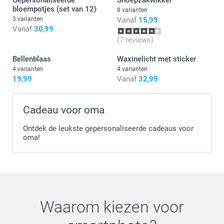
of
snoeparmband
bloempotjes (set van 12)
8 varianten
vind je hier. Niet geschikt voor kinderen jonger dan 3 jaar.
3 varianten
Vanaf
15,99
Vanaf
30,99
(7 reviews)
Bellenblaas
Waxinelicht met sticker
4 varianten
4 varianten
19,99
Vanaf
32,99
Cadeau voor oma
Ontdek de leukste gepersonaliseerde cadeaus voor
oma!
Waarom kiezen voor