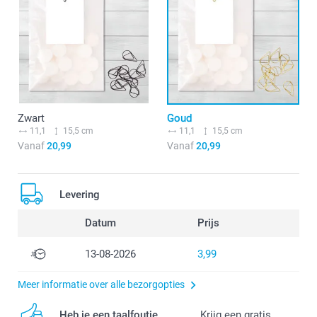
Zwart
Goud
11,1
15,5 cm
11,1
15,5 cm
Vanaf
20,99
Vanaf
20,99
Levering
Datum
Prijs
13-08-2026
3,99
Meer informatie over alle bezorgopties
Heb je een taalfoutje
Krijg een gratis