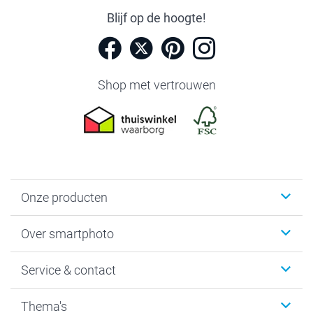
Blijf op de hoogte!
Shop met vertrouwen
Onze producten
Foto's afdrukken
Over smartphoto
Fotoboeken
Wanddecoratie
smartphoto
Service & contact
Fotocadeaus
Vacatures
Kalenders & agenda's
Sitemap
Service & Contact
Thema's
Kaarten
Bestelproces
Tevredenheidsgarantie