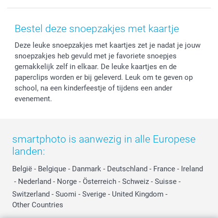
Voorwaarden
Mijn account
Kerst
Herroepingsrecht
Mijn orderstatus
Baby
Bestel deze snoepzakjes met kaartje
Privacy
smartbonus
Moederdag
Deze leuke snoepzakjes met kaartjes zet je nadat je jouw
Cookiebeleid
smartfriends
Vaderdag
snoepzakjes heb gevuld met je favoriete snoepjes
Reviews
service@smartphoto.nl
Huwelijk
gemakkelijk zelf in elkaar. De leuke kaartjes en de
Prijslijst
Affiliate partnerprogramma
paperclips worden er bij geleverd. Leuk om te geven op
Investor Relations
Partnerships
school, na een kinderfeestje of tijdens een ander
evenement.
Influencer partnerprogramma
smartphoto is aanwezig in alle Europese
landen:
België
-
Belgique
-
Danmark
-
Deutschland
-
France
-
Ireland
-
Nederland
-
Norge
-
Österreich
-
Schweiz
-
Suisse
-
Switzerland
-
Suomi
-
Sverige
-
United Kingdom
-
Other Countries